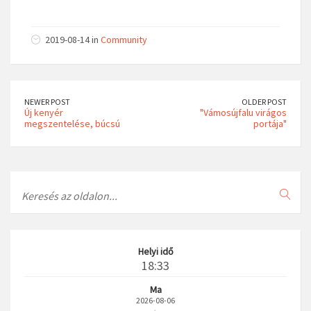
2019-08-14 in
Community
NEWER POST
OLDER POST
Új kenyér
"Vámosújfalu virágos
megszentelése, búcsú
portája"
Search
Helyi idő
18:33
Ma
2026-08-06