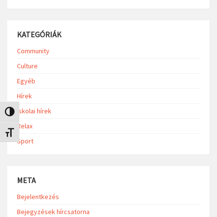
KATEGÓRIÁK
Community
Culture
Egyéb
Hírek
Iskolai hírek
Nagy kontraszt váltása
Relax
Betűméret váltása
Sport
META
Bejelentkezés
Bejegyzések hírcsatorna