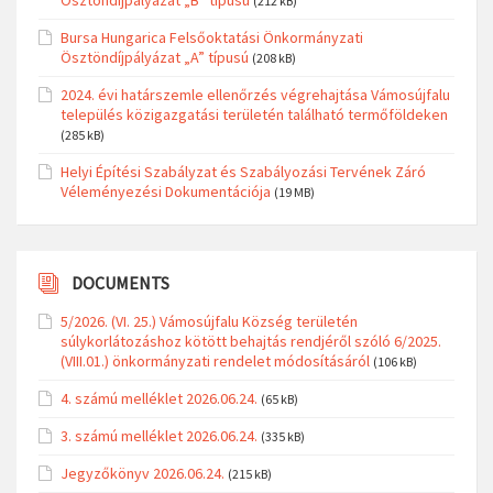
Ösztöndíjpályázat „B” típusú
(212 kB)
Bursa Hungarica Felsőoktatási Önkormányzati
Ösztöndíjpályázat „A” típusú
(208 kB)
2024. évi határszemle ellenőrzés végrehajtása Vámosújfalu
település közigazgatási területén található termőföldeken
(285 kB)
Helyi Építési Szabályzat és Szabályozási Tervének Záró
Véleményezési Dokumentációja
(19 MB)
DOCUMENTS
5/2026. (VI. 25.) Vámosújfalu Község területén
súlykorlátozáshoz kötött behajtás rendjéről szóló 6/2025.
(VIII.01.) önkormányzati rendelet módosításáról
(106 kB)
4. számú melléklet 2026.06.24.
(65 kB)
3. számú melléklet 2026.06.24.
(335 kB)
Jegyzőkönyv 2026.06.24.
(215 kB)