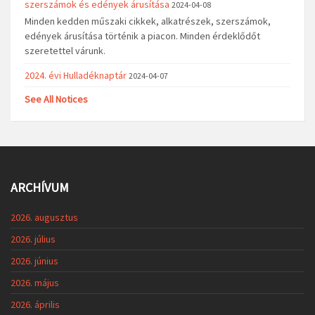
szerszámok és edények árusítása
2024-04-08
Minden kedden műszaki cikkek, alkatrészek, szerszámok,
edények árusítása történik a piacon. Minden érdeklődőt
szeretettel várunk.
2024. évi Hulladéknaptár
2024-04-07
See All Notices
ARCHÍVUM
2026. augusztus
2026. július
2026. június
2026. május
2026. április