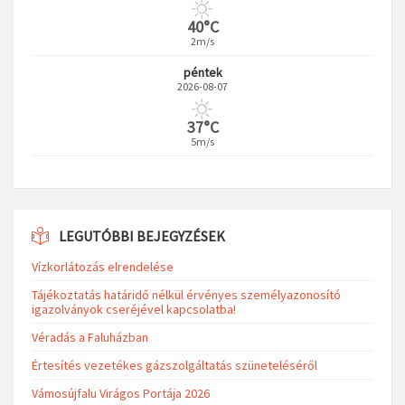
40°C
2m/s
péntek
2026-08-07
37°C
5m/s
LEGUTÓBBI BEJEGYZÉSEK
Vízkorlátozás elrendelése
Tájékoztatás határidő nélkül érvényes személyazonosító
igazolványok cseréjével kapcsolatba!
Véradás a Faluházban
Értesítés vezetékes gázszolgáltatás szüneteléséről
Vámosújfalu Virágos Portája 2026