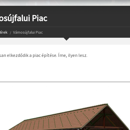
sújfalui Piac
Hírek
Vámosújfalui Piac
n elkezdődik a piac építése. Íme, ilyen lesz.