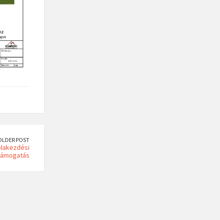
OLDER POST
olakezdési
támogatás