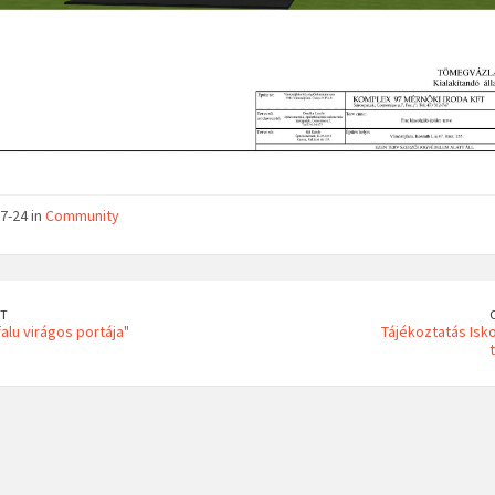
7-24 in
Community
T
alu virágos portája"
Tájékoztatás Isk