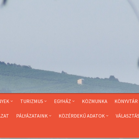
NYEK
TURIZMUS
EGYHÁZ
KÖZMUNKA
KÖNYVTÁR
ÁZAT
PÁLYÁZATAINK
KÖZÉRDEKŰ ADATOK
VÁLASZTÁ