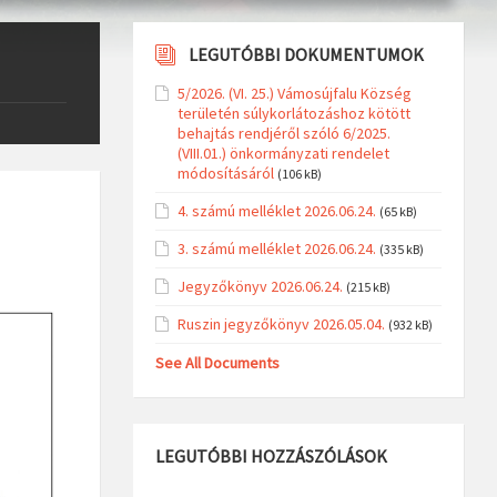
LEGUTÓBBI DOKUMENTUMOK
5/2026. (VI. 25.) Vámosújfalu Község
területén súlykorlátozáshoz kötött
behajtás rendjéről szóló 6/2025.
(VIII.01.) önkormányzati rendelet
módosításáról
(106 kB)
4. számú melléklet 2026.06.24.
(65 kB)
3. számú melléklet 2026.06.24.
(335 kB)
Jegyzőkönyv 2026.06.24.
(215 kB)
Ruszin jegyzőkönyv 2026.05.04.
(932 kB)
See All Documents
LEGUTÓBBI HOZZÁSZÓLÁSOK