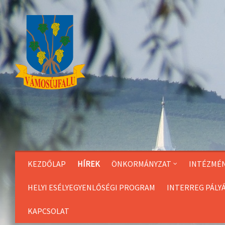
Skip
to
Content
KEZDŐLAP
HÍREK
ÖNKORMÁNYZAT
INTÉZMÉ
HELYI ESÉLYEGYENLŐSÉGI PROGRAM
INTERREG PÁLY
KAPCSOLAT