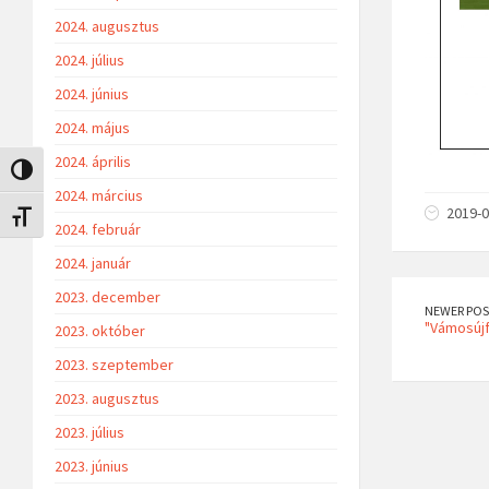
2024. augusztus
2024. július
2024. június
2024. május
2024. április
Nagy kontraszt váltása
2024. március
2019-0
Betűméret váltása
2024. február
2024. január
2023. december
NEWER POS
"Vámosújf
2023. október
2023. szeptember
2023. augusztus
2023. július
2023. június