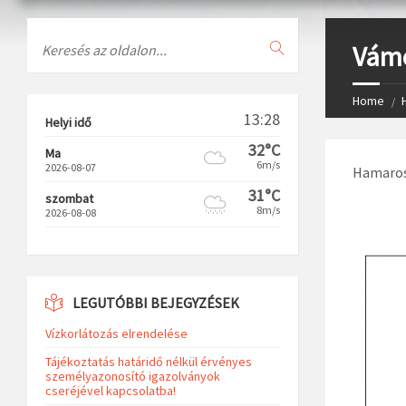
Search
Vámo
Home
13:28
Helyi idő
32°C
Ma
6m/s
2026-08-07
Hamarosa
31°C
szombat
8m/s
2026-08-08
LEGUTÓBBI BEJEGYZÉSEK
Vízkorlátozás elrendelése
Tájékoztatás határidő nélkül érvényes
személyazonosító igazolványok
cseréjével kapcsolatba!