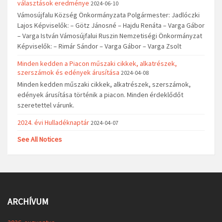
választások eredménye
2024-06-10
Vámosújfalu Község Önkormányzata Polgármester: Jadlóczki
Lajos Képviselők: – Götz Jánosné – Hajdu Renáta – Varga Gábor
– Varga István Vámosújfalui Ruszin Nemzetiségi Önkormányzat
Képviselők: – Rimár Sándor – Varga Gábor – Varga Zsolt
Minden kedden a Piacon műszaki cikkek, alkatrészek,
szerszámok és edények árusítása
2024-04-08
Minden kedden műszaki cikkek, alkatrészek, szerszámok,
edények árusítása történik a piacon. Minden érdeklődőt
szeretettel várunk.
2024. évi Hulladéknaptár
2024-04-07
See All Notices
ARCHÍVUM