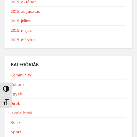
2015. október
2015. augusztus
2015. július
2015. május
2015. március
KATEGÓRIÁK
Community
Culture
Nagy kontraszt váltása
Egyéb
Betűméret váltása
Hírek
Iskolai hírek
Relax
Sport