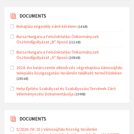
DOCUMENTS
Behajtási engedély iránti kérelem
(14 kB)
Bursa Hungarica Felsőoktatási Önkormányzati
Ösztöndíjpályázat „B” típusú
(212 kB)
Bursa Hungarica Felsőoktatási Önkormányzati
Ösztöndíjpályázat „A” típusú
(208 kB)
2024. évi határszemle ellenőrzés végrehajtása Vámosújfalu
település közigazgatási területén található termőföldeken
(285 kB)
Helyi Építési Szabályzat és Szabályozási Tervének Záró
Véleményezési Dokumentációja
(19 MB)
DOCUMENTS
5/2026. (VI. 25.) Vámosújfalu Község területén