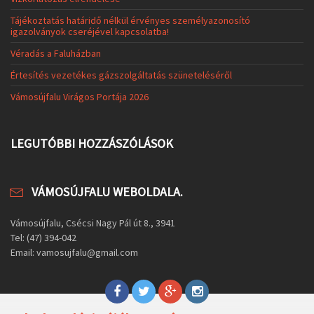
Tájékoztatás határidő nélkül érvényes személyazonosító
igazolványok cseréjével kapcsolatba!
Véradás a Faluházban
Értesítés vezetékes gázszolgáltatás szüneteléséről
Vámosújfalu Virágos Portája 2026
LEGUTÓBBI HOZZÁSZÓLÁSOK
VÁMOSÚJFALU WEBOLDALA.
Vámosújfalu, Csécsi Nagy Pál út 8., 3941
Tel: (47) 394-042
Email: vamosujfalu@gmail.com