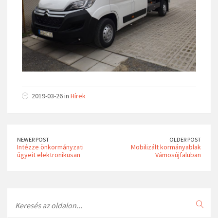
2019-03-26 in
Hírek
NEWER POST
OLDER POST
Intézze önkormányzati
Mobilizált kormányablak
ügyeit elektronikusan
Vámosújfaluban
Search