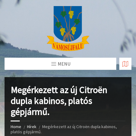
Skip
to
Content
MENU
Megérkezett az új Citroën
dupla kabinos, platós
gépjármű.
Home
Hírek
Megérkezett az új Citroën dupla kabinos,
platós gépjármű.