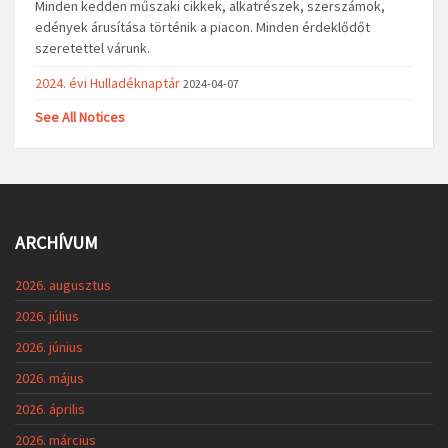
Minden kedden műszaki cikkek, alkatrészek, szerszámok,
edények árusítása történik a piacon. Minden érdeklődőt
szeretettel várunk.
2024. évi Hulladéknaptár
2024-04-07
See All Notices
ARCHÍVUM
2026. augusztus
2026. július
2026. június
2026. május
2026. április
2026. március