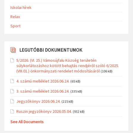
Iskolai hírek
Relax
Sport
LEGUTÓBBI DOKUMENTUMOK
5/2026. (VI. 25.) Vámosújfalu Község területén
súlykorlátozáshoz kötött behajtás rendjéről szóló 6/2025.
(VIII.01.) önkormányzati rendelet módosításáról
(106 kB)
4. számú melléklet 2026.06.24.
(65 kB)
3. számú melléklet 2026.06.24.
(335 kB)
Jegyzőkönyv 2026.06.24.
(215 kB)
Ruszin jegyzőkönyv 2026.05.04.
(932 kB)
See All Documents