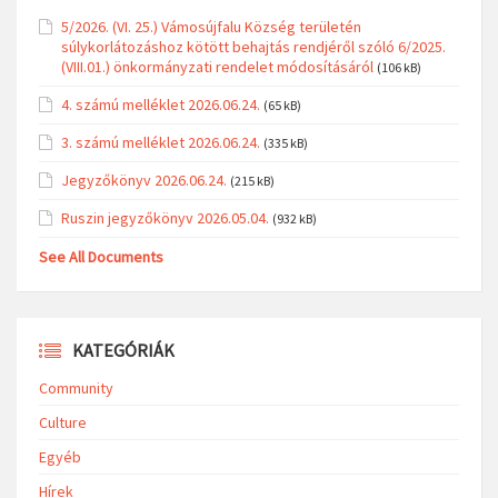
5/2026. (VI. 25.) Vámosújfalu Község területén
súlykorlátozáshoz kötött behajtás rendjéről szóló 6/2025.
(VIII.01.) önkormányzati rendelet módosításáról
(106 kB)
4. számú melléklet 2026.06.24.
(65 kB)
3. számú melléklet 2026.06.24.
(335 kB)
Jegyzőkönyv 2026.06.24.
(215 kB)
Ruszin jegyzőkönyv 2026.05.04.
(932 kB)
See All Documents
KATEGÓRIÁK
Community
Culture
Egyéb
Hírek