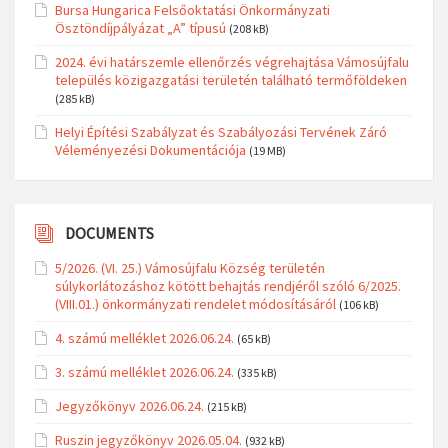
Bursa Hungarica Felsőoktatási Önkormányzati
Ösztöndíjpályázat „A” típusú
(208 kB)
2024. évi határszemle ellenőrzés végrehajtása Vámosújfalu
település közigazgatási területén található termőföldeken
(285 kB)
Helyi Építési Szabályzat és Szabályozási Tervének Záró
Véleményezési Dokumentációja
(19 MB)
DOCUMENTS
5/2026. (VI. 25.) Vámosújfalu Község területén
súlykorlátozáshoz kötött behajtás rendjéről szóló 6/2025.
(VIII.01.) önkormányzati rendelet módosításáról
(106 kB)
4. számú melléklet 2026.06.24.
(65 kB)
3. számú melléklet 2026.06.24.
(335 kB)
Jegyzőkönyv 2026.06.24.
(215 kB)
Ruszin jegyzőkönyv 2026.05.04.
(932 kB)