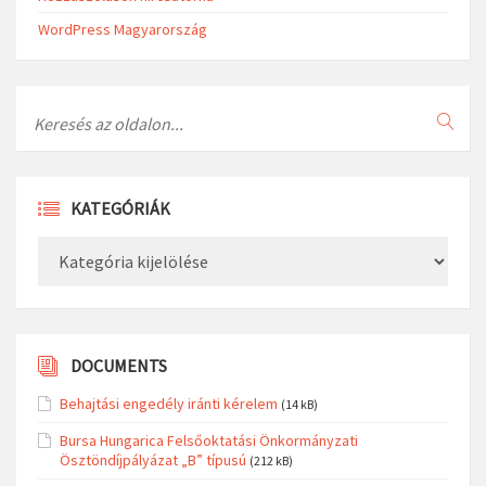
WordPress Magyarország
Search
KATEGÓRIÁK
Kategóriák
DOCUMENTS
Behajtási engedély iránti kérelem
(14 kB)
Bursa Hungarica Felsőoktatási Önkormányzati
Ösztöndíjpályázat „B” típusú
(212 kB)