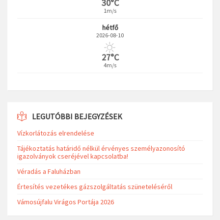
30°C
1m/s
hétfő
2026-08-10
27°C
4m/s
LEGUTÓBBI BEJEGYZÉSEK
Vízkorlátozás elrendelése
Tájékoztatás határidő nélkül érvényes személyazonosító
igazolványok cseréjével kapcsolatba!
Véradás a Faluházban
Értesítés vezetékes gázszolgáltatás szüneteléséről
Vámosújfalu Virágos Portája 2026