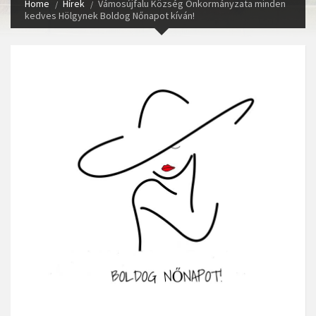
Home
Hírek
Vámosújfalu Község Önkormányzata minden
kedves Hölgynek Boldog Nőnapot kíván!