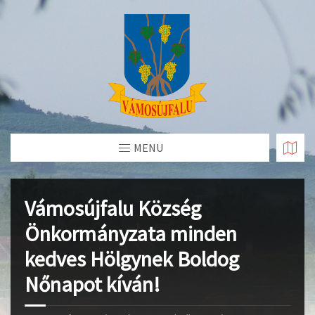
Skip
to
Content
MENU
Vámosújfalu Község
Önkormányzata minden
kedves Hölgynek Boldog
Nőnapot kíván!