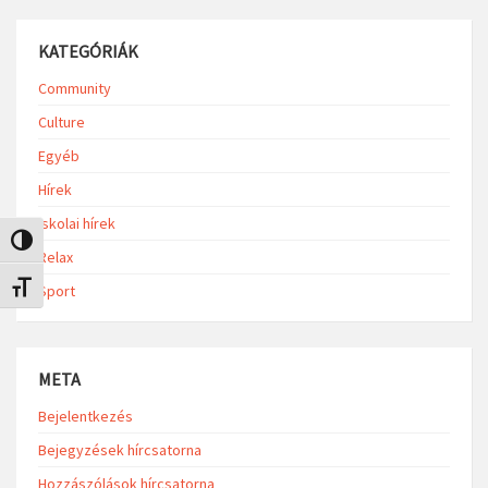
KATEGÓRIÁK
Community
Culture
Egyéb
Hírek
Iskolai hírek
Nagy kontraszt váltása
Relax
Betűméret váltása
Sport
META
Bejelentkezés
Bejegyzések hírcsatorna
Hozzászólások hírcsatorna