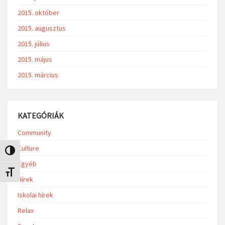
2015. október
2015. augusztus
2015. július
2015. május
2015. március
KATEGÓRIÁK
Community
Culture
Nagy kontraszt váltása
Egyéb
Betűméret váltása
Hírek
Iskolai hírek
Relax