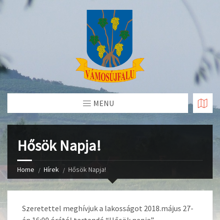
Skip
to
Content
MENU
Hősök Napja!
Home
Hírek
Hősök Napja!
Szeretettel meghívjuk a lakosságot 2018.május 27-
én 16:00 órától tartandó “Hősök napja”