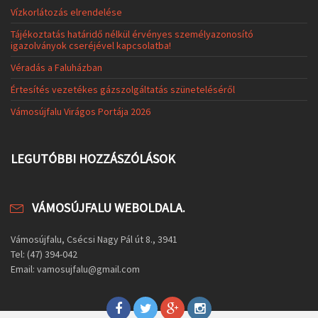
Vízkorlátozás elrendelése
Tájékoztatás határidő nélkül érvényes személyazonosító
igazolványok cseréjével kapcsolatba!
Véradás a Faluházban
Értesítés vezetékes gázszolgáltatás szüneteléséről
Vámosújfalu Virágos Portája 2026
LEGUTÓBBI HOZZÁSZÓLÁSOK
VÁMOSÚJFALU WEBOLDALA.
Vámosújfalu, Csécsi Nagy Pál út 8., 3941
Tel: (47) 394-042
Email: vamosujfalu@gmail.com