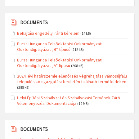
DOCUMENTS
Behajtási engedély iránti kérelem
(14 kB)
Bursa Hungarica Felsőoktatási Önkormányzati
Ösztöndíjpályázat „B” típusú
(212 kB)
Bursa Hungarica Felsőoktatási Önkormányzati
Ösztöndíjpályázat „A” típusú
(208 kB)
2024. évi határszemle ellenőrzés végrehajtása Vámosújfalu
település közigazgatási területén található termőföldeken
(285 kB)
Helyi Építési Szabályzat és Szabályozási Tervének Záró
Véleményezési Dokumentációja
(19 MB)
DOCUMENTS