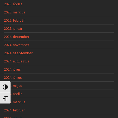
2025. április
2025. március
2025. február
2025. január
2024. december
2024. november
2024. szeptember
2024. augusztus
2024. július
2024. június
2024. május
Nagy kontraszt váltása
2024. április
Betűméret váltása
2024. március
2024. február