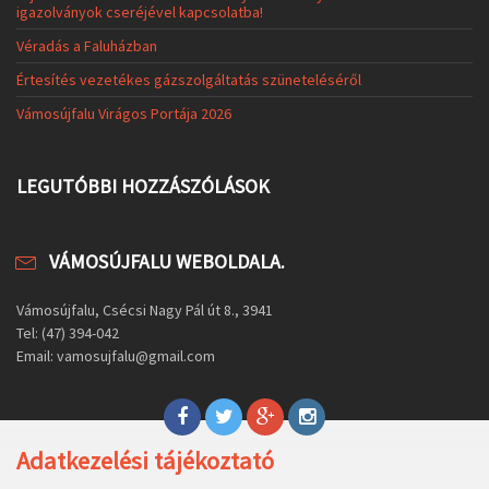
igazolványok cseréjével kapcsolatba!
Véradás a Faluházban
Értesítés vezetékes gázszolgáltatás szüneteléséről
Vámosújfalu Virágos Portája 2026
LEGUTÓBBI HOZZÁSZÓLÁSOK
VÁMOSÚJFALU WEBOLDALA.
Vámosújfalu, Csécsi Nagy Pál út 8., 3941
Tel: (47) 394-042
Email: vamosujfalu@gmail.com
Adatkezelési tájékoztató