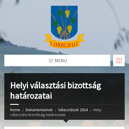
Skip
to
Content
MENU
Helyi választási bizottság
határozatai
Home
Dokumentumok
Választások 2024
Helyi
választási bizottság határozatai