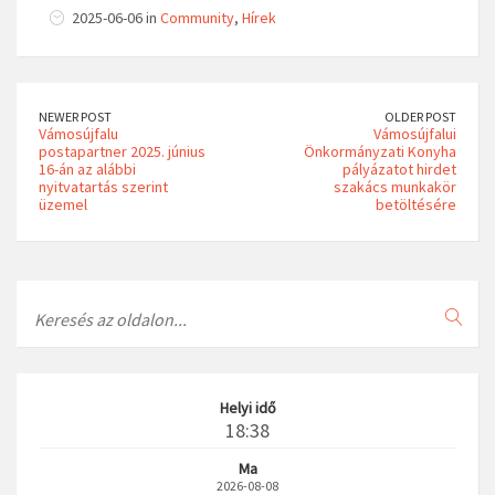
2025-06-06 in
Community
,
Hírek
NEWER POST
OLDER POST
Vámosújfalu
Vámosújfalui
postapartner 2025. június
Önkormányzati Konyha
16-án az alábbi
pályázatot hirdet
nyitvatartás szerint
szakács munkakör
üzemel
betöltésére
Search
Helyi idő
18:38
Ma
2026-08-08