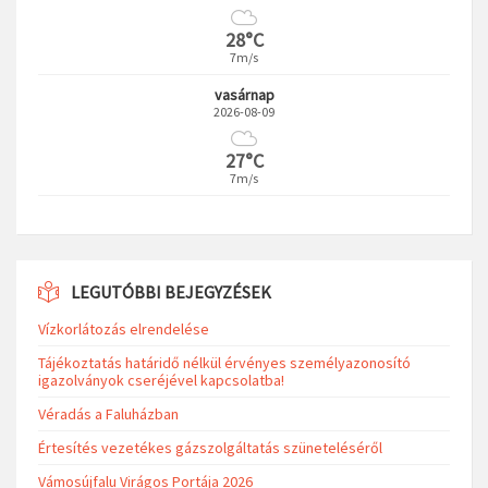
28°C
7m/s
vasárnap
2026-08-09
27°C
7m/s
LEGUTÓBBI BEJEGYZÉSEK
Vízkorlátozás elrendelése
Tájékoztatás határidő nélkül érvényes személyazonosító
igazolványok cseréjével kapcsolatba!
Véradás a Faluházban
Értesítés vezetékes gázszolgáltatás szüneteléséről
Vámosújfalu Virágos Portája 2026