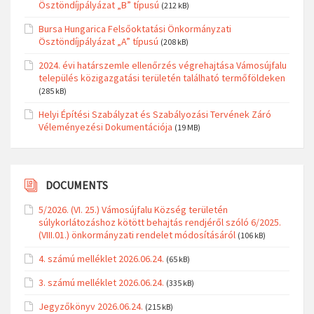
Ösztöndíjpályázat „B” típusú
(212 kB)
Bursa Hungarica Felsőoktatási Önkormányzati
Ösztöndíjpályázat „A” típusú
(208 kB)
2024. évi határszemle ellenőrzés végrehajtása Vámosújfalu
település közigazgatási területén található termőföldeken
(285 kB)
Helyi Építési Szabályzat és Szabályozási Tervének Záró
Véleményezési Dokumentációja
(19 MB)
DOCUMENTS
5/2026. (VI. 25.) Vámosújfalu Község területén
súlykorlátozáshoz kötött behajtás rendjéről szóló 6/2025.
(VIII.01.) önkormányzati rendelet módosításáról
(106 kB)
4. számú melléklet 2026.06.24.
(65 kB)
3. számú melléklet 2026.06.24.
(335 kB)
Jegyzőkönyv 2026.06.24.
(215 kB)