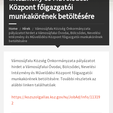
Központ főigazgatói
munkakörének betöltésére
Home
Hírek
Vámosújfalu Község Önkormányzata
pályázatot hirdet a Vámosújfalui Óvodai, Bölcsődei, Nevelési
Intézmény és Művelődési Központ főigazgatói munkakörének
betöltésére
Vámosújfalu Község Önkormányzata pályázatot
hirdet a Vámosújfalui Óvodai, Bölcsődei, Nevelési
Intézmény és Művelődési Központ főigazgatói
munkakörének betöltésére. További részletek az
alábbi linken találhatóak:
https://kozszolgallas.ksz.gov.hu/JobAd/Info/11319
2