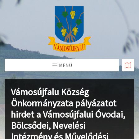
Skip
to
Content
MENU
Vámosújfalu Község
Önkormányzata pályázatot
hirdet a Vámosújfalui Óvodai,
Bölcsődei, Nevelési
Intézmény és Művelődési