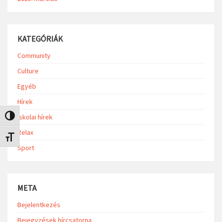
KATEGÓRIÁK
Community
Culture
Egyéb
Hírek
Iskolai hírek
Nagy kontraszt váltása
Relax
Betűméret váltása
Sport
META
Bejelentkezés
Bejegyzések hírcsatorna