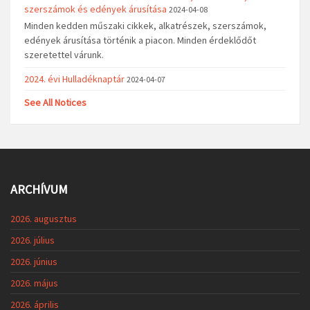
szerszámok és edények árusítása
2024-04-08
Minden kedden műszaki cikkek, alkatrészek, szerszámok,
edények árusítása történik a piacon. Minden érdeklődőt
szeretettel várunk.
2024. évi Hulladéknaptár
2024-04-07
See All Notices
ARCHÍVUM
2026. augusztus
2026. július
2026. június
2026. május
2026. április