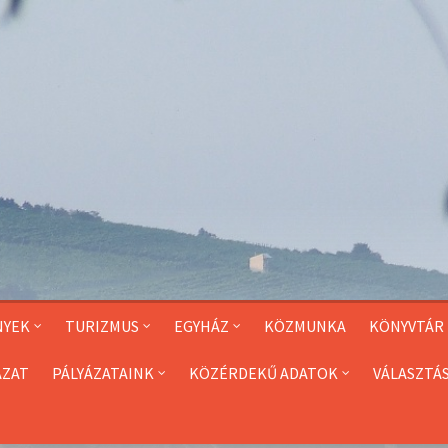
NYEK
TURIZMUS
EGYHÁZ
KÖZMUNKA
KÖNYVTÁR
ÁZAT
PÁLYÁZATAINK
KÖZÉRDEKŰ ADATOK
VÁLASZTÁ