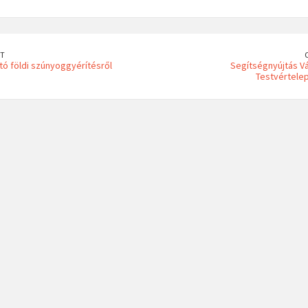
T
tó földi szúnyoggyérítésről
Segítségnyújtás V
Testvértele