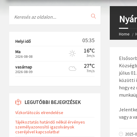
Search
Nyár
Home
05:35
Helyi idő
16°C
Ma
3m/s
2026-08-08
Elsősorb
27°C
Községbe
vasárnap
7m/s
2026-08-09
július 0
közötti 
hogy ez 
munkaüg
LEGUTÓBBI BEJEGYZÉSEK
Jelentke
Vízkorlátozás elrendelése
vagy a 
Tájékoztatás határidő nélkül érvényes
személyazonosító igazolványok
cseréjével kapcsolatba!
2025-0