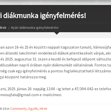
i diákmunka igényfelmérés!
Hírek
Nyári diákmunka igényfelmérés!
an azon 16-és 25 év közötti nappali tagozaton tanuló, Vámosújfa
n állandó lakcímmel rendelkező diákok jelentkezését várjuk, aki
1. és 2025. augusztus 31. (ezen a kezdő és befejező időpont változh
időszakban napi 6 órában nyári diákmunkát vállalnának. Fontos tu
még csak egy igényfelmérés a pontos foglalkoztatható létszámo
yi központ határozza meg.
zni, 2025. június 20. napjáig 12:00 –ig lehet a 47/394-042-es tele
vamosujfalu@gmail.com e-mailcímen.
6-16 in
Community
,
Egyéb
,
Hírek