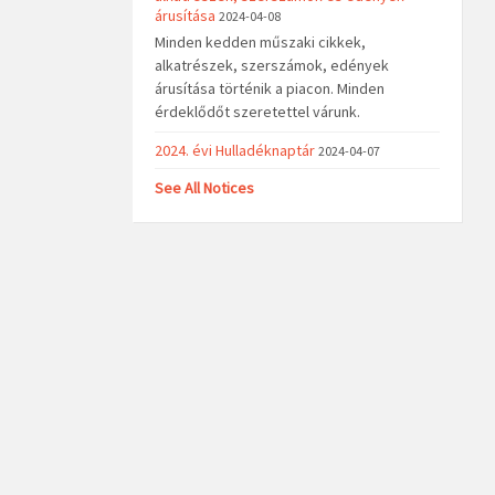
árusítása
2024-04-08
Minden kedden műszaki cikkek,
alkatrészek, szerszámok, edények
árusítása történik a piacon. Minden
érdeklődőt szeretettel várunk.
2024. évi Hulladéknaptár
2024-04-07
See All Notices