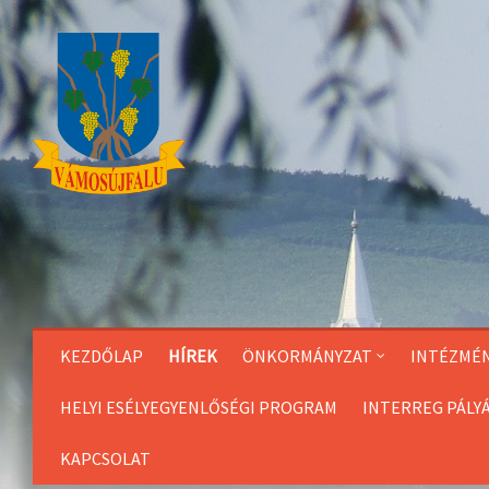
Skip
to
Content
KEZDŐLAP
HÍREK
ÖNKORMÁNYZAT
INTÉZMÉ
HELYI ESÉLYEGYENLŐSÉGI PROGRAM
INTERREG PÁLY
KAPCSOLAT