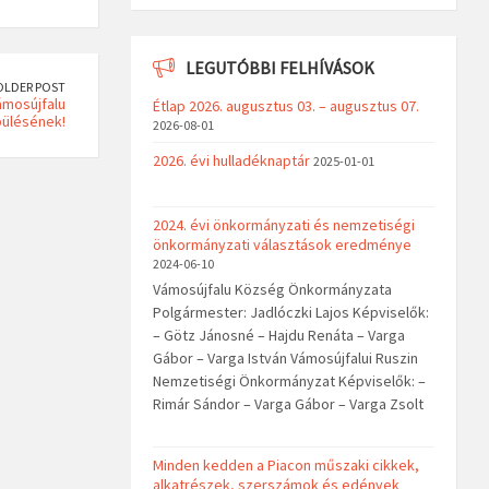
LEGUTÓBBI FELHÍVÁSOK
OLDER POST
ámosújfalu
Étlap 2026. augusztus 03. – augusztus 07.
pülésének!
2026-08-01
2026. évi hulladéknaptár
2025-01-01
2024. évi önkormányzati és nemzetiségi
önkormányzati választások eredménye
2024-06-10
Vámosújfalu Község Önkormányzata
Polgármester: Jadlóczki Lajos Képviselők:
– Götz Jánosné – Hajdu Renáta – Varga
Gábor – Varga István Vámosújfalui Ruszin
Nemzetiségi Önkormányzat Képviselők: –
Rimár Sándor – Varga Gábor – Varga Zsolt
Minden kedden a Piacon műszaki cikkek,
alkatrészek, szerszámok és edények