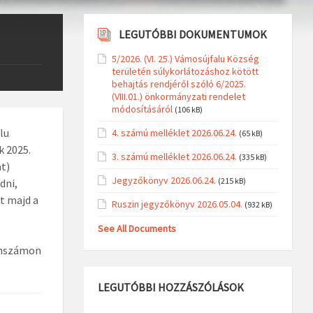
LEGUTÓBBI DOKUMENTUMOK
5/2026. (VI. 25.) Vámosújfalu Község
területén súlykorlátozáshoz kötött
behajtás rendjéről szóló 6/2025.
(VIII.01.) önkormányzati rendelet
módosításáról
(106 kB)
lu
4. számú melléklet 2026.06.24.
(65 kB)
k 2025.
3. számú melléklet 2026.06.24.
(335 kB)
at)
Jegyzőkönyv 2026.06.24.
(215 kB)
dni,
t majd a
Ruszin jegyzőkönyv 2026.05.04.
(932 kB)
See All Documents
fonszámon
LEGUTÓBBI HOZZÁSZÓLÁSOK