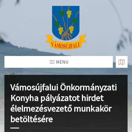
Skip
to
Content
MENU
Vámosújfalui Önkormányzati
Konyha pályázatot hirdet
élelmezésvezető munkakör
betöltésére