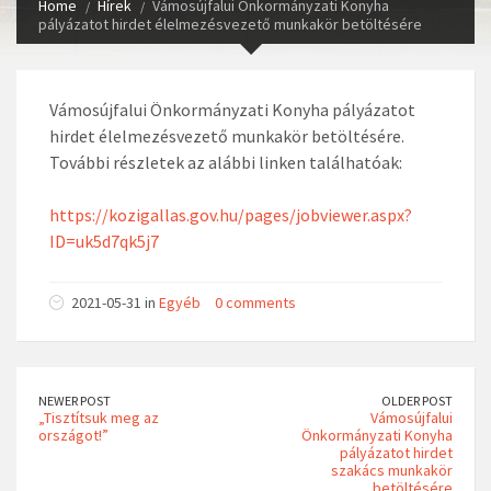
Home
Hírek
Vámosújfalui Önkormányzati Konyha
pályázatot hirdet élelmezésvezető munkakör betöltésére
Vámosújfalui Önkormányzati Konyha pályázatot
hirdet élelmezésvezető munkakör betöltésére.
További részletek az alábbi linken találhatóak:
https://kozigallas.gov.hu/pages/jobviewer.aspx?
ID=uk5d7qk5j7
2021-05-31 in
Egyéb
0 comments
NEWER POST
OLDER POST
„Tisztítsuk meg az
Vámosújfalui
országot!”
Önkormányzati Konyha
pályázatot hirdet
szakács munkakör
betöltésére