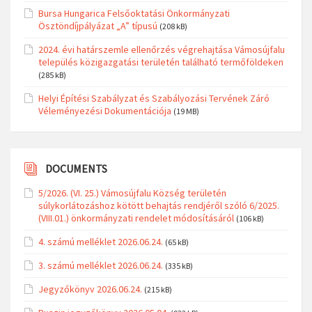
Bursa Hungarica Felsőoktatási Önkormányzati
Ösztöndíjpályázat „A” típusú
(208 kB)
2024. évi határszemle ellenőrzés végrehajtása Vámosújfalu
település közigazgatási területén található termőföldeken
(285 kB)
Helyi Építési Szabályzat és Szabályozási Tervének Záró
Véleményezési Dokumentációja
(19 MB)
DOCUMENTS
5/2026. (VI. 25.) Vámosújfalu Község területén
súlykorlátozáshoz kötött behajtás rendjéről szóló 6/2025.
(VIII.01.) önkormányzati rendelet módosításáról
(106 kB)
4. számú melléklet 2026.06.24.
(65 kB)
3. számú melléklet 2026.06.24.
(335 kB)
Jegyzőkönyv 2026.06.24.
(215 kB)