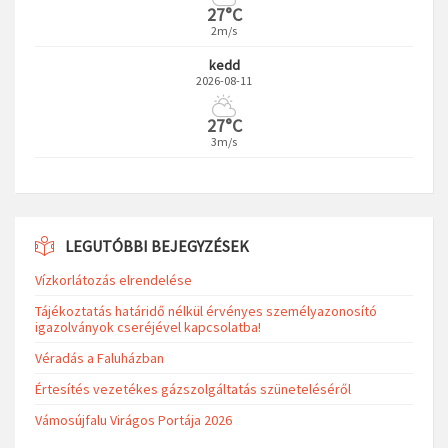
27°C
2m/s
kedd
2026-08-11
27°C
3m/s
LEGUTÓBBI BEJEGYZÉSEK
Vízkorlátozás elrendelése
Tájékoztatás határidő nélkül érvényes személyazonosító
igazolványok cseréjével kapcsolatba!
Véradás a Faluházban
Értesítés vezetékes gázszolgáltatás szüneteléséről
Vámosújfalu Virágos Portája 2026