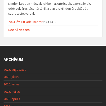
Minden kedden műszaki cikkek, alkatrészek, szerszámok,
edények árusítása történik a piacon. Minden érdeklődőt
szeretettel várunk.
2024. évi Hulladéknaptár
2024-04-07
See All Notices
ARCHÍVUM
2026. augusztus
2026. július
2026. június
2026. május
2026. április