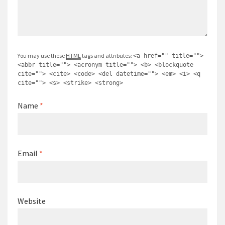
You may use these
HTML
tags and attributes:
<a href="" title="">
<abbr title=""> <acronym title=""> <b> <blockquote
cite=""> <cite> <code> <del datetime=""> <em> <i> <q
cite=""> <s> <strike> <strong>
Name
*
Email
*
Website