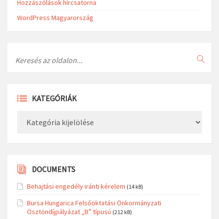
Hozzászólások hírcsatorna
WordPress Magyarország
Search
KATEGÓRIÁK
Kategóriák
DOCUMENTS
Behajtási engedély iránti kérelem
(14 kB)
Bursa Hungarica Felsőoktatási Önkormányzati
Ösztöndíjpályázat „B” típusú
(212 kB)