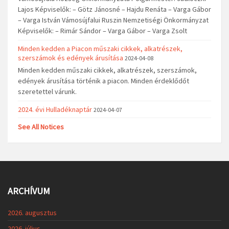
Lajos Képviselők: – Götz Jánosné – Hajdu Renáta – Varga Gábor
– Varga István Vámosújfalui Ruszin Nemzetiségi Önkormányzat
Képviselők: – Rimár Sándor – Varga Gábor – Varga Zsolt
Minden kedden a Piacon műszaki cikkek, alkatrészek,
szerszámok és edények árusítása
2024-04-08
Minden kedden műszaki cikkek, alkatrészek, szerszámok,
edények árusítása történik a piacon. Minden érdeklődőt
szeretettel várunk.
2024. évi Hulladéknaptár
2024-04-07
See All Notices
ARCHÍVUM
2026. augusztus
2026. július