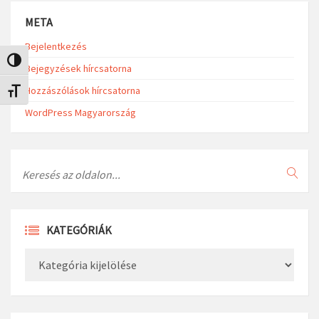
META
Bejelentkezés
Nagy kontraszt váltása
Bejegyzések hírcsatorna
Hozzászólások hírcsatorna
Betűméret váltása
WordPress Magyarország
Search
KATEGÓRIÁK
Kategóriák