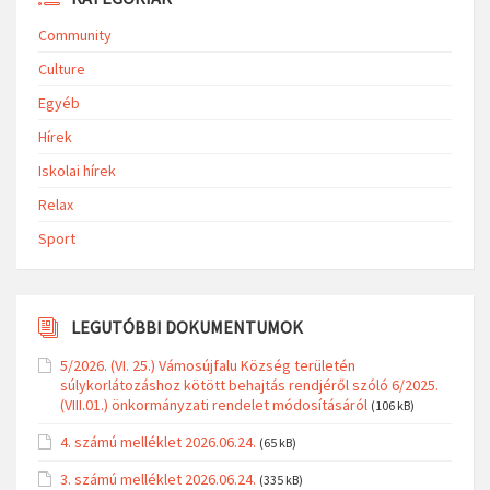
Community
Culture
Egyéb
Hírek
Iskolai hírek
Relax
Sport
LEGUTÓBBI DOKUMENTUMOK
5/2026. (VI. 25.) Vámosújfalu Község területén
súlykorlátozáshoz kötött behajtás rendjéről szóló 6/2025.
(VIII.01.) önkormányzati rendelet módosításáról
(106 kB)
4. számú melléklet 2026.06.24.
(65 kB)
3. számú melléklet 2026.06.24.
(335 kB)