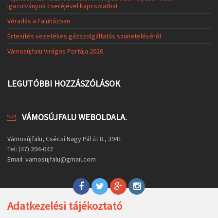
igazolványok cseréjével kapcsolatba!
Véradás a Faluházban
Értesítés vezetékes gázszolgáltatás szüneteléséről
Vámosújfalu Virágos Portája 2026
LEGUTÓBBI HOZZÁSZÓLÁSOK
VÁMOSÚJFALU WEBOLDALA.
Vámosújfalu, Csécsi Nagy Pál út 8., 3941
Tel: (47) 394-042
Email: vamosujfalu@gmail.com
Adatkezelési tájékoztató