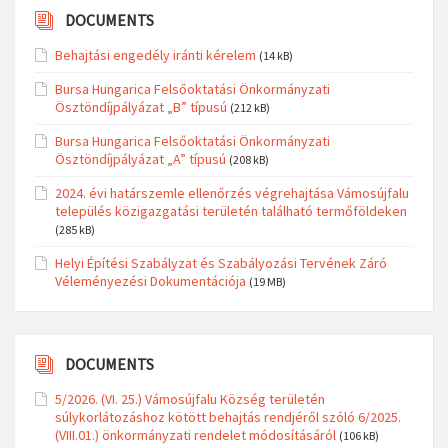
DOCUMENTS
Behajtási engedély iránti kérelem
(14 kB)
Bursa Hungarica Felsőoktatási Önkormányzati
Ösztöndíjpályázat „B” típusú
(212 kB)
Bursa Hungarica Felsőoktatási Önkormányzati
Ösztöndíjpályázat „A” típusú
(208 kB)
2024. évi határszemle ellenőrzés végrehajtása Vámosújfalu
település közigazgatási területén található termőföldeken
(285 kB)
Helyi Építési Szabályzat és Szabályozási Tervének Záró
Véleményezési Dokumentációja
(19 MB)
DOCUMENTS
5/2026. (VI. 25.) Vámosújfalu Község területén
súlykorlátozáshoz kötött behajtás rendjéről szóló 6/2025.
(VIII.01.) önkormányzati rendelet módosításáról
(106 kB)