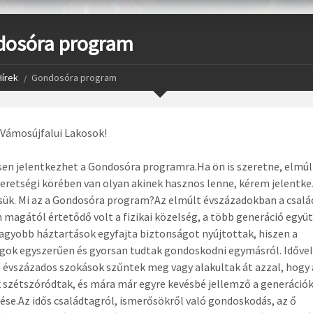
osóra program
Hírek
Gondosóra program
 Vámosújfalui Lakosok!
en jelentkezhet a Gondosóra programra.Ha ön is szeretne, elmúl
eretségi körében van olyan akinek hasznos lenne, kérem jelentke
sük. Mi az a Gondosóra program?Az elmúlt évszázadokban a csalá
 magától értetődő volt a fizikai közelség, a több generáció együt
agyobb háztartások egyfajta biztonságot nyújtottak, hiszen a
gok egyszerűen és gyorsan tudtak gondoskodni egymásról. Idővel
évszázados szokások szűntek meg vagy alakultak át azzal, hogy 
 szétszóródtak, és mára már egyre kevésbé jellemző a generáció
ése.Az idős családtagról, ismerősökről való gondoskodás, az ő