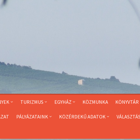
NYEK
TURIZMUS
EGYHÁZ
KÖZMUNKA
KÖNYVTÁR
ÁZAT
PÁLYÁZATAINK
KÖZÉRDEKŰ ADATOK
VÁLASZTÁ