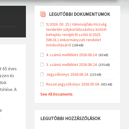
LEGUTÓBBI DOKUMENTUMOK
5/2026. (VI. 25.) Vámosújfalu Község
területén súlykorlátozáshoz kötött
behajtás rendjéről szóló 6/2025.
(VIII.01.) önkormányzati rendelet
módosításáról
(106 kB)
4. számú melléklet 2026.06.24.
(65 kB)
3. számú melléklet 2026.06.24.
(335 kB)
t 65 éves
Jegyzőkönyv 2026.06.24.
(215 kB)
zzen és
dok
Ruszin jegyzőkönyv 2026.05.04.
(932 kB)
télése. A
See All Documents
a
k
LEGUTÓBBI HOZZÁSZÓLÁSOK