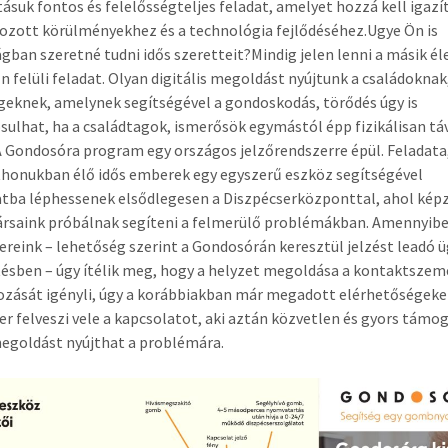
suk fontos és felelősségteljes feladat, amelyet hozzá kell igazít
zott körülményekhez és a technológia fejlődéséhez.Ugye Ön is
gban szeretné tudni idős szeretteit?Mindig jelen lenni a másik é
n felüli feladat. Olyan digitális megoldást nyújtunk a családoknak
eknek, amelynek segítségével a gondoskodás, törődés úgy is
ulhat, ha a családtagok, ismerősök egymástól épp fizikálisan tá
 Gondosóra program egy országos jelzőrendszerre épül. Feladata
thonukban élő idős emberek egy egyszerű eszköz segítségével
tba léphessenek elsődlegesen a Diszpécserközponttal, ahol kép
rsaink próbálnak segíteni a felmerülő problémákban. Amennyib
ereink – lehetőség szerint a Gondosórán keresztül jelzést leadó ü
ésben – úgy ítélik meg, hogy a helyzet megoldása a kontaktszem
zását igényli, úgy a korábbiakban már megadott elérhetőségeke
er felveszi vele a kapcsolatot, aki aztán közvetlen és gyors támo
megoldást nyújthat a problémára.