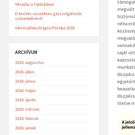
támogatá
Véradás a Faluházban
megválto
Értesítés vezetékes gázszolgáltatás
biztonsá
szüneteléséről
néha erő
Vámosújfalu Virágos Portája 2026
közösség
megvalós
vannak.A
ARCHÍVUM
saját ot
kapcsola
2026. augusztus
munkatá
2026. július
diszpécs
2026. június
egyetért
beavatko
2026. május
diszpécs
2026. április
illetve 
2026. március
2026. február
2026. január