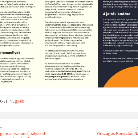
0-31 in
Egyéb
T
garica ösztöndíjpályázat
Országos Könyvtári N