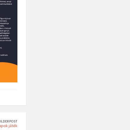
OLDER POST
apok játék