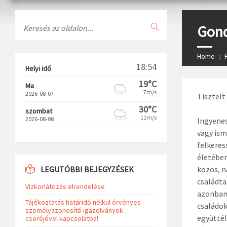
Search
Gond
Home
18:54
Helyi idő
19°C
Ma
7m/s
2026-08-07
Tisztelt
30°C
szombat
11m/s
2026-08-08
Ingyenes
vagy ism
felkeres
életében
LEGUTÓBBI BEJEGYZÉSEK
közös, n
családta
Vízkorlátozás elrendelése
azonban 
Tájékoztatás határidő nélkül érvényes
családok
személyazonosító igazolványok
együttél
cseréjével kapcsolatba!