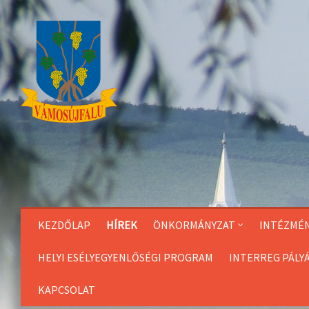
Skip
to
Content
KEZDŐLAP
HÍREK
ÖNKORMÁNYZAT
INTÉZMÉ
HELYI ESÉLYEGYENLŐSÉGI PROGRAM
INTERREG PÁLY
KAPCSOLAT