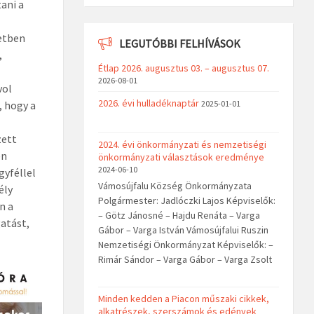
ani a
letben
LEGUTÓBBI FELHÍVÁSOK
,
Étlap 2026. augusztus 03. – augusztus 07.
2026-08-01
vol
2026. évi hulladéknaptár
, hogy a
2025-01-01
zett
2024. évi önkormányzati és nemzetiségi
en
önkormányzati választások eredménye
2024-06-10
gyféllel
Vámosújfalu Község Önkormányzata
ély
Polgármester: Jadlóczki Lajos Képviselők:
n a
– Götz Jánosné – Hajdu Renáta – Varga
gatást,
Gábor – Varga István Vámosújfalui Ruszin
Nemzetiségi Önkormányzat Képviselők: –
Rimár Sándor – Varga Gábor – Varga Zsolt
Minden kedden a Piacon műszaki cikkek,
alkatrészek, szerszámok és edények