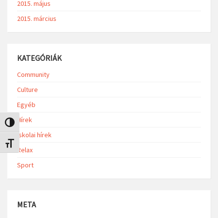
2015. május
2015. március
KATEGÓRIÁK
Community
Culture
Egyéb
Hírek
Nagy kontraszt váltása
Iskolai hírek
Betűméret váltása
Relax
Sport
META