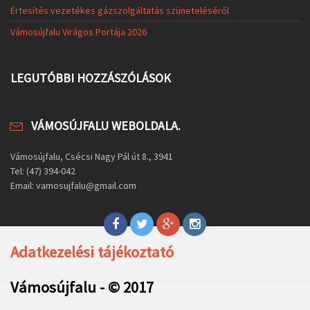
Értesítés vezetékes gázszolgáltatás szüneteléséről
Vámosújfalu Virágos Portája 2026
LEGUTÓBBI HOZZÁSZÓLÁSOK
VÁMOSÚJFALU WEBOLDALA.
Vámosújfalu, Csécsi Nagy Pál út 8., 3941
Tel: (47) 394-042
Email: vamosujfalu@gmail.com
Adatkezelési tájékoztató
Vámosújfalu - © 2017