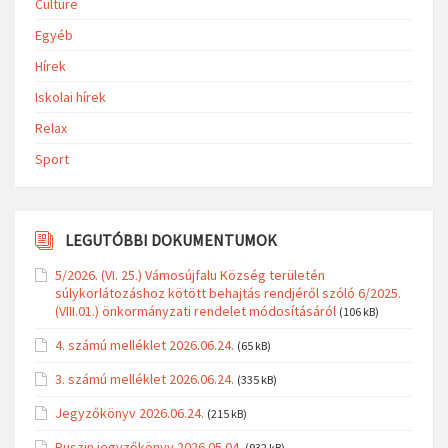
Culture
Egyéb
Hírek
Iskolai hírek
Relax
Sport
LEGUTÓBBI DOKUMENTUMOK
5/2026. (VI. 25.) Vámosújfalu Község területén
súlykorlátozáshoz kötött behajtás rendjéről szóló 6/2025.
(VIII.01.) önkormányzati rendelet módosításáról
(106 kB)
4. számú melléklet 2026.06.24.
(65 kB)
3. számú melléklet 2026.06.24.
(335 kB)
Jegyzőkönyv 2026.06.24.
(215 kB)
Ruszin jegyzőkönyv 2026.05.04.
(932 kB)