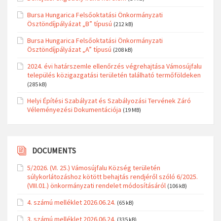
Bursa Hungarica Felsőoktatási Önkormányzati
Ösztöndíjpályázat „B” típusú
(212 kB)
Bursa Hungarica Felsőoktatási Önkormányzati
Ösztöndíjpályázat „A” típusú
(208 kB)
2024. évi határszemle ellenőrzés végrehajtása Vámosújfalu
település közigazgatási területén található termőföldeken
(285 kB)
Helyi Építési Szabályzat és Szabályozási Tervének Záró
Véleményezési Dokumentációja
(19 MB)
DOCUMENTS
5/2026. (VI. 25.) Vámosújfalu Község területén
súlykorlátozáshoz kötött behajtás rendjéről szóló 6/2025.
(VIII.01.) önkormányzati rendelet módosításáról
(106 kB)
4. számú melléklet 2026.06.24.
(65 kB)
3. számú melléklet 2026.06.24.
(335 kB)