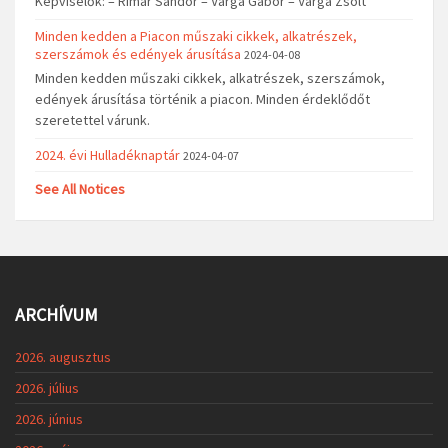
Képviselők: – Rimár Sándor – Varga Gábor – Varga Zsolt
Minden kedden a Piacon műszaki cikkek, alkatrészek,
szerszámok és edények árusítása
2024-04-08
Minden kedden műszaki cikkek, alkatrészek, szerszámok,
edények árusítása történik a piacon. Minden érdeklődőt
szeretettel várunk.
2024. évi Hulladéknaptár
2024-04-07
See All Notices
ARCHÍVUM
2026. augusztus
2026. július
2026. június