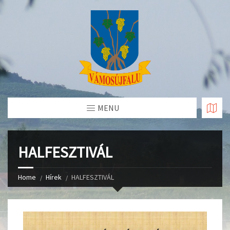
Skip
to
Content
MENU
HALFESZTIVÁL
Home
Hírek
HALFESZTIVÁL