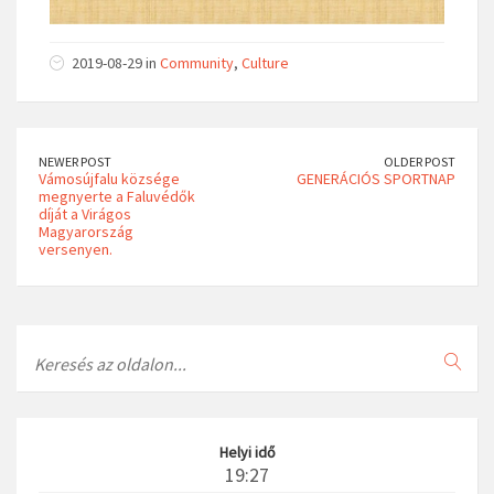
2019-08-29 in
Community
,
Culture
NEWER POST
OLDER POST
Vámosújfalu községe
GENERÁCIÓS SPORTNAP
megnyerte a Faluvédők
díját a Virágos
Magyarország
versenyen.
Search
Helyi idő
19:27