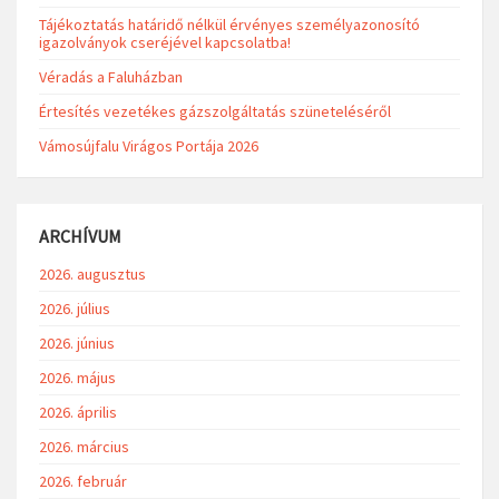
2026-08-10
24°C
4m/s
LEGUTÓBBI BEJEGYZÉSEK
Vízkorlátozás elrendelése
Tájékoztatás határidő nélkül érvényes személyazonosító
igazolványok cseréjével kapcsolatba!
Véradás a Faluházban
Értesítés vezetékes gázszolgáltatás szüneteléséről
Vámosújfalu Virágos Portája 2026
ARCHÍVUM