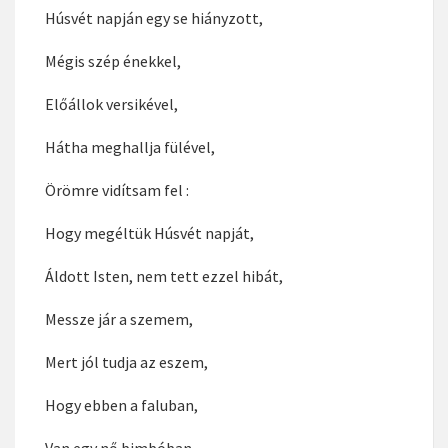
És végére egy vers is jutott:
Nyúlat láttam a bokorban,
Ült magában, karanténban,
Tojásokra úgy vigyázott,
Húsvét napján egy se hiányzott,
Mégis szép énekkel,
Előállok versikével,
Hátha meghallja fülével,
Örömre vidítsam fel :