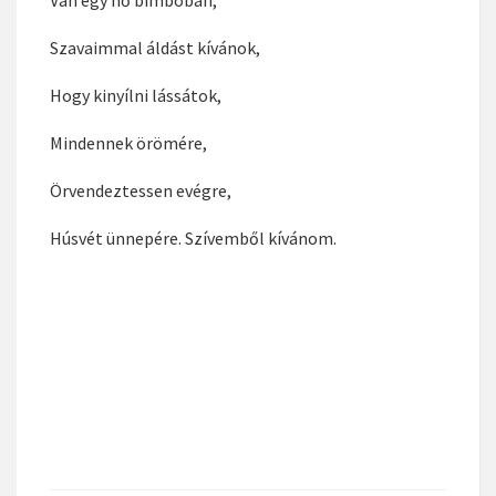
Hogy megéltük Húsvét napját,
Áldott Isten, nem tett ezzel hibát,
Messze jár a szemem,
Mert jól tudja az eszem,
Hogy ebben a faluban,
Van egy nő bimbóban,
Szavaimmal áldást kívánok,
Hogy kinyílni lássátok,
Mindennek örömére,
Örvendeztessen evégre,
Húsvét ünnepére. Szívemből kívánom.