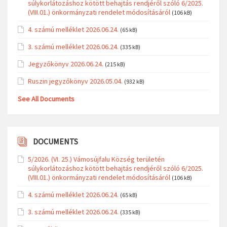
2024. évi határszemle ellenőrzés végrehajtása Vámosújfalu
település közigazgatási területén található termőföldeken
(285 kB)
Helyi Építési Szabályzat és Szabályozási Tervének Záró
Véleményezési Dokumentációja
(19 MB)
DOCUMENTS
5/2026. (VI. 25.) Vámosújfalu Község területén
súlykorlátozáshoz kötött behajtás rendjéről szóló 6/2025.
(VIII.01.) önkormányzati rendelet módosításáról
(106 kB)
4. számú melléklet 2026.06.24.
(65 kB)
3. számú melléklet 2026.06.24.
(335 kB)
Jegyzőkönyv 2026.06.24.
(215 kB)
Ruszin jegyzőkönyv 2026.05.04.
(932 kB)
See All Documents