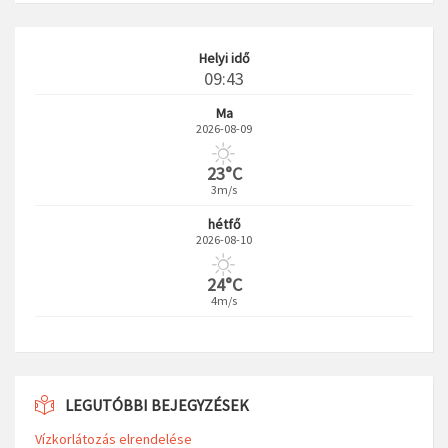
A nevem, e-mail címem, és weboldalcímem mentése a
böngészőben a következő hozzászólásomhoz.
Search
Helyi idő
09:43
Ma
2026-08-09
23°C
3m/s
hétfő