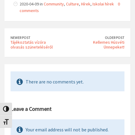
2020-04-09 in
Community
,
Culture
,
Hírek
,
Iskolai hírek
0
comments
NEWER POST
OLDER POST
Tájékoztatás vízóra
Kellemes Húsvéti
Nagy kontraszt váltása
olvasás szüneteléséről
Ünnepeket!
Betűméret váltása