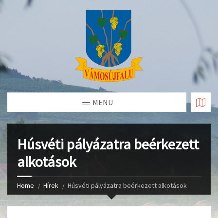
Skip
to
Content
MENU
Húsvéti pályázatra beérkezett
alkotások
Home
Hírek
Húsvéti pályázatra beérkezett alkotások