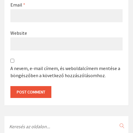
You may use these
HTML
tags and attributes:
<a href="" title="">
<abbr title=""> <acronym title=""> <b> <blockquote
cite=""> <cite> <code> <del datetime=""> <em> <i> <q
cite=""> <s> <strike> <strong>
Name
*
Email
*
Website