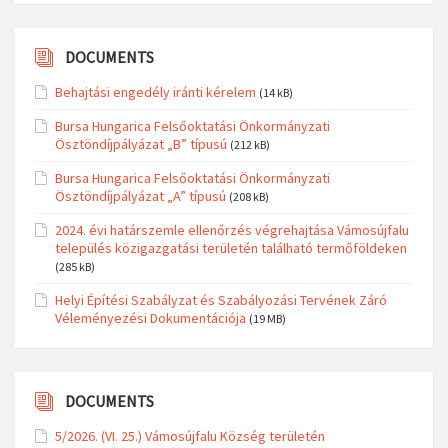
Search
KATEGÓRIÁK
Kategóriák
DOCUMENTS
Behajtási engedély iránti kérelem
(14 kB)
Bursa Hungarica Felsőoktatási Önkormányzati
Ösztöndíjpályázat „B” típusú
(212 kB)
Bursa Hungarica Felsőoktatási Önkormányzati
Ösztöndíjpályázat „A” típusú
(208 kB)