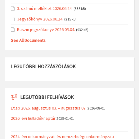
Sport
LEGUTÓBBI DOKUMENTUMOK
5/2026. (VI. 25.) Vámosújfalu Község területén
súlykorlátozáshoz kötött behajtás rendjéről szóló 6/2025.
(VIII.01.) önkormányzati rendelet módosításáról
(106 kB)
4. számú melléklet 2026.06.24.
(65 kB)
3. számú melléklet 2026.06.24.
(335 kB)
Jegyzőkönyv 2026.06.24.
(215 kB)
Ruszin jegyzőkönyv 2026.05.04.
(932 kB)
See All Documents
LEGUTÓBBI HOZZÁSZÓLÁSOK