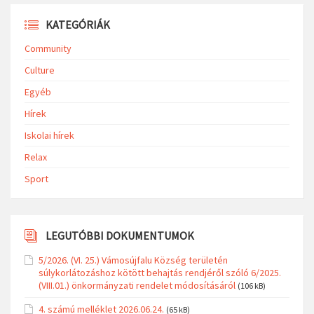
(VIII.01.) önkormányzati rendelet módosításáról
(106 kB)
4. számú melléklet 2026.06.24.
(65 kB)
3. számú melléklet 2026.06.24.
(335 kB)
Jegyzőkönyv 2026.06.24.
(215 kB)
Ruszin jegyzőkönyv 2026.05.04.
(932 kB)
See All Documents
KATEGÓRIÁK
Community
Culture
Egyéb
Hírek
Iskolai hírek
Relax