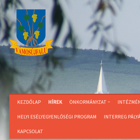
Skip
to
Content
KEZDŐLAP
HÍREK
ÖNKORMÁNYZAT
INTÉZMÉ
HELYI ESÉLYEGYENLŐSÉGI PROGRAM
INTERREG PÁLY
KAPCSOLAT