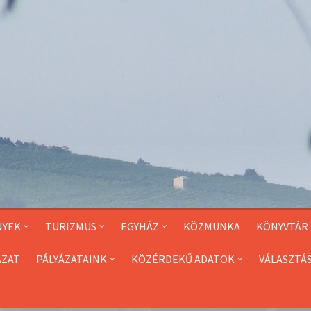
NYEK
TURIZMUS
EGYHÁZ
KÖZMUNKA
KÖNYVTÁR
ÁZAT
PÁLYÁZATAINK
KÖZÉRDEKŰ ADATOK
VÁLASZTÁ