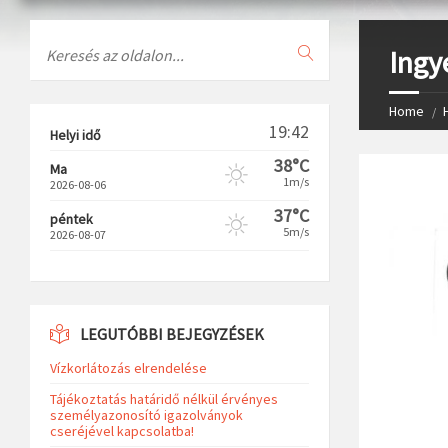
Search
Ingy
Home
19:42
Helyi idő
38°C
Ma
1m/s
2026-08-06
37°C
péntek
5m/s
2026-08-07
LEGUTÓBBI BEJEGYZÉSEK
Vízkorlátozás elrendelése
Tájékoztatás határidő nélkül érvényes
személyazonosító igazolványok
cseréjével kapcsolatba!