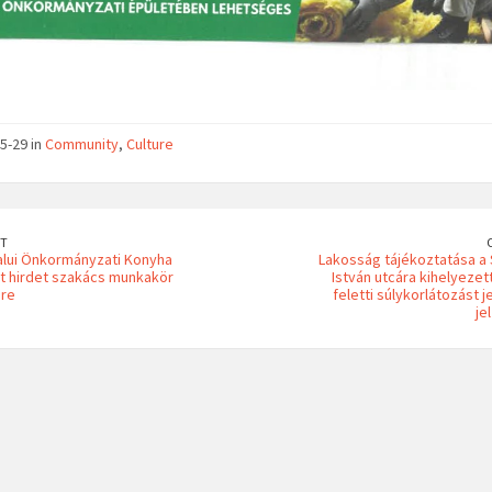
5-29 in
Community
,
Culture
T
lui Önkormányzati Konyha
Lakosság tájékoztatása a
t hirdet szakács munkakör
István utcára kihelyezet
ére
feletti súlykorlátozást j
je