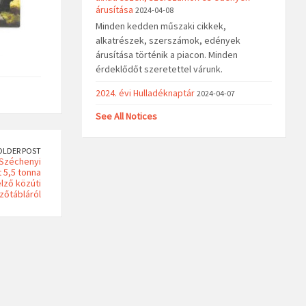
árusítása
2024-04-08
Minden kedden műszaki cikkek,
alkatrészek, szerszámok, edények
árusítása történik a piacon. Minden
érdeklődőt szeretettel várunk.
2024. évi Hulladéknaptár
2024-04-07
See All Notices
OLDER POST
 Széchenyi
t 5,5 tonna
elző közúti
lzőtábláról