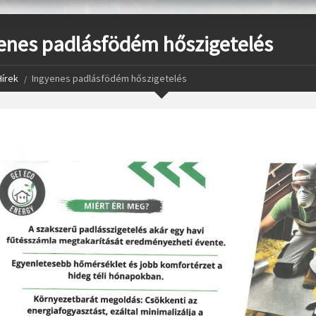
enes padlásfödém hőszigetelés
Hírek
Ingyenes padlásfödém hőszigetelés