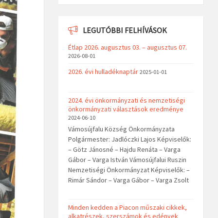
LEGUTÓBBI FELHÍVÁSOK
Étlap 2026. augusztus 03. – augusztus 07.
2026-08-01
2026. évi hulladéknaptár
2025-01-01
2024. évi önkormányzati és nemzetiségi
önkormányzati választások eredménye
2024-06-10
Vámosújfalu Község Önkormányzata
Polgármester: Jadlóczki Lajos Képviselők:
– Götz Jánosné – Hajdu Renáta – Varga
Gábor – Varga István Vámosújfalui Ruszin
Nemzetiségi Önkormányzat Képviselők: –
Rimár Sándor – Varga Gábor – Varga Zsolt
Minden kedden a Piacon műszaki cikkek,
alkatrészek, szerszámok és edények