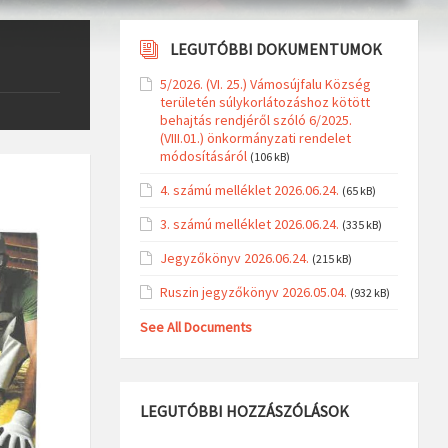
LEGUTÓBBI DOKUMENTUMOK
5/2026. (VI. 25.) Vámosújfalu Község
területén súlykorlátozáshoz kötött
behajtás rendjéről szóló 6/2025.
(VIII.01.) önkormányzati rendelet
módosításáról
(106 kB)
4. számú melléklet 2026.06.24.
(65 kB)
3. számú melléklet 2026.06.24.
(335 kB)
Jegyzőkönyv 2026.06.24.
(215 kB)
Ruszin jegyzőkönyv 2026.05.04.
(932 kB)
See All Documents
LEGUTÓBBI HOZZÁSZÓLÁSOK