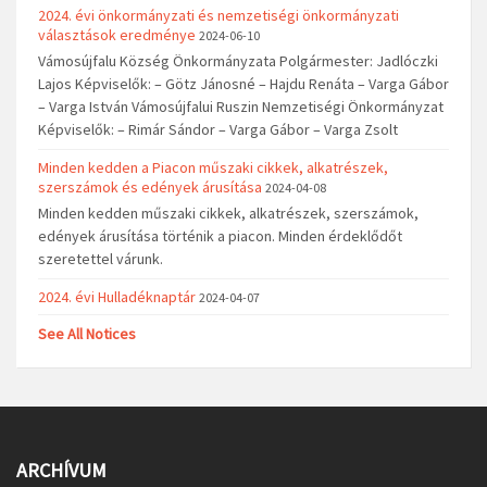
2024. évi önkormányzati és nemzetiségi önkormányzati
választások eredménye
2024-06-10
Vámosújfalu Község Önkormányzata Polgármester: Jadlóczki
Lajos Képviselők: – Götz Jánosné – Hajdu Renáta – Varga Gábor
– Varga István Vámosújfalui Ruszin Nemzetiségi Önkormányzat
Képviselők: – Rimár Sándor – Varga Gábor – Varga Zsolt
Minden kedden a Piacon műszaki cikkek, alkatrészek,
szerszámok és edények árusítása
2024-04-08
Minden kedden műszaki cikkek, alkatrészek, szerszámok,
edények árusítása történik a piacon. Minden érdeklődőt
szeretettel várunk.
2024. évi Hulladéknaptár
2024-04-07
See All Notices
ARCHÍVUM