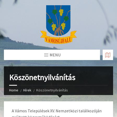
Skip
to
Content
MENU
Köszönetnyilvánítás
Home
Hírek
Köszönetnyilvánítás
A Vámos Települések XV. Nemzetközi találkozóján
nyújtott közreműködésért.