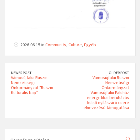
2026-06-15 in
Community
,
Culture
,
Egyéb
NEWER POST
OLDER POST
Vámosújfalui Ruszin
Vámosújfalui Ruszin
Nemzetiségi
Nemzetiségi
Önkormányzat "Ruszin
Önkormányzat
Kulturális Nap"
Vámosújfalui Faluház
energetikai beruházás
külső nyílászáró csere
elnevezésű támogatása
Search