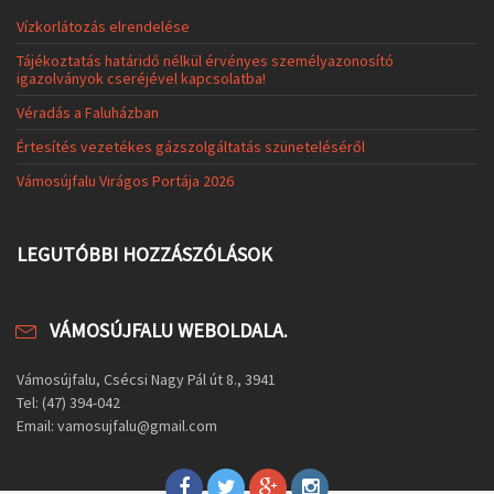
Vízkorlátozás elrendelése
Tájékoztatás határidő nélkül érvényes személyazonosító
igazolványok cseréjével kapcsolatba!
Véradás a Faluházban
Értesítés vezetékes gázszolgáltatás szüneteléséről
Vámosújfalu Virágos Portája 2026
LEGUTÓBBI HOZZÁSZÓLÁSOK
VÁMOSÚJFALU WEBOLDALA.
Vámosújfalu, Csécsi Nagy Pál út 8., 3941
Tel: (47) 394-042
Email: vamosujfalu@gmail.com