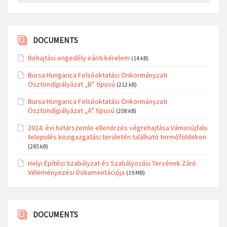
DOCUMENTS
Behajtási engedély iránti kérelem
(14 kB)
Bursa Hungarica Felsőoktatási Önkormányzati
Ösztöndíjpályázat „B” típusú
(212 kB)
Bursa Hungarica Felsőoktatási Önkormányzati
Ösztöndíjpályázat „A” típusú
(208 kB)
2024. évi határszemle ellenőrzés végrehajtása Vámosújfalu
település közigazgatási területén található termőföldeken
(285 kB)
Helyi Építési Szabályzat és Szabályozási Tervének Záró
Véleményezési Dokumentációja
(19 MB)
DOCUMENTS