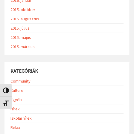
2016. január
2015. október
2015. augusztus
2015. július
2015. május
2015. március
KATEGÓRIÁK
Community
Culture
Nagy kontraszt váltása
Egyéb
Betűméret váltása
Hírek
Iskolai hírek
Relax