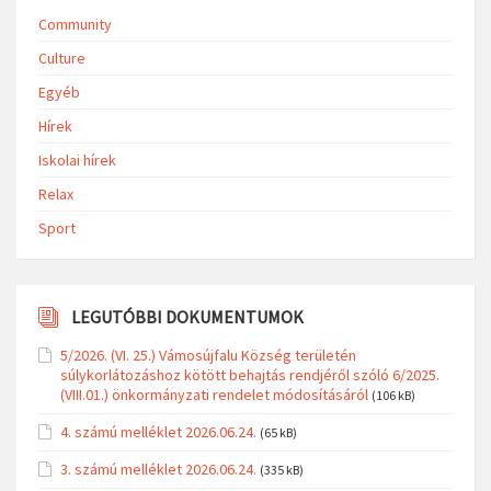
Community
Culture
Egyéb
Hírek
Iskolai hírek
Relax
Sport
LEGUTÓBBI DOKUMENTUMOK
5/2026. (VI. 25.) Vámosújfalu Község területén
súlykorlátozáshoz kötött behajtás rendjéről szóló 6/2025.
(VIII.01.) önkormányzati rendelet módosításáról
(106 kB)
4. számú melléklet 2026.06.24.
(65 kB)
3. számú melléklet 2026.06.24.
(335 kB)