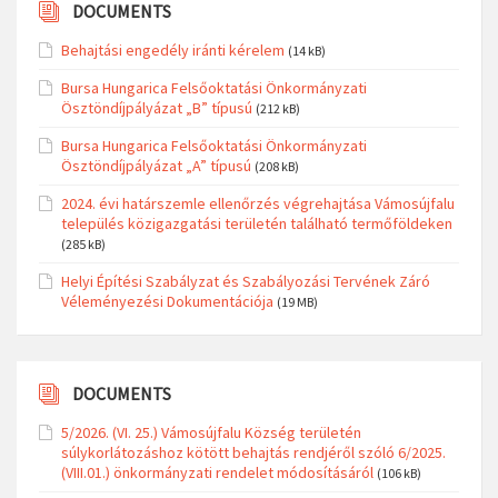
DOCUMENTS
Behajtási engedély iránti kérelem
(14 kB)
Bursa Hungarica Felsőoktatási Önkormányzati
Ösztöndíjpályázat „B” típusú
(212 kB)
Bursa Hungarica Felsőoktatási Önkormányzati
Ösztöndíjpályázat „A” típusú
(208 kB)
2024. évi határszemle ellenőrzés végrehajtása Vámosújfalu
település közigazgatási területén található termőföldeken
(285 kB)
Helyi Építési Szabályzat és Szabályozási Tervének Záró
Véleményezési Dokumentációja
(19 MB)
DOCUMENTS
5/2026. (VI. 25.) Vámosújfalu Község területén
súlykorlátozáshoz kötött behajtás rendjéről szóló 6/2025.
(VIII.01.) önkormányzati rendelet módosításáról
(106 kB)