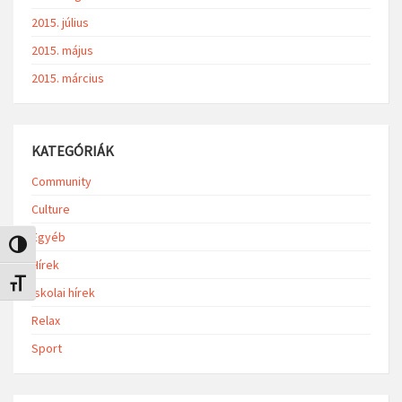
2015. július
2015. május
2015. március
KATEGÓRIÁK
Community
Culture
Egyéb
Nagy kontraszt váltása
Hírek
Betűméret váltása
Iskolai hírek
Relax
Sport