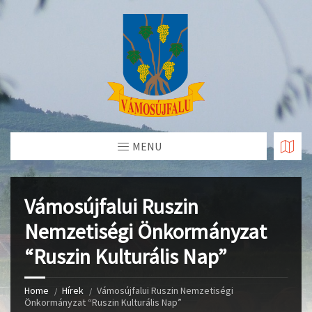
Skip
to
Content
MENU
Vámosújfalui Ruszin
Nemzetiségi Önkormányzat
“Ruszin Kulturális Nap”
Home
Hírek
Vámosújfalui Ruszin Nemzetiségi
Önkormányzat “Ruszin Kulturális Nap”