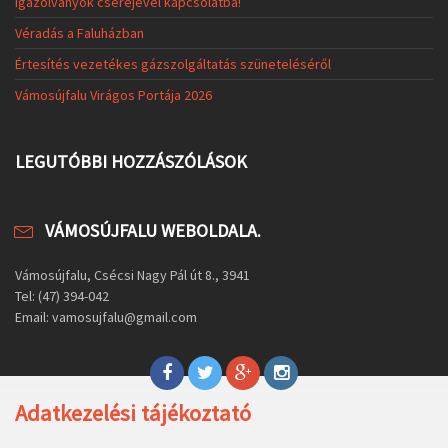
igazolványok cseréjével kapcsolatba!
Véradás a Faluházban
Értesítés vezetékes gázszolgáltatás szüneteléséről
Vámosújfalu Virágos Portája 2026
LEGUTÓBBI HOZZÁSZÓLÁSOK
VÁMOSÚJFALU WEBOLDALA.
Vámosújfalu, Csécsi Nagy Pál út 8., 3941
Tel: (47) 394-042
Email: vamosujfalu@gmail.com
Adatkezelési tájékoztató