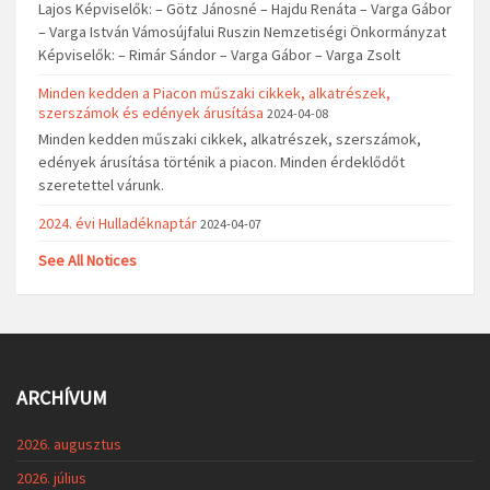
Lajos Képviselők: – Götz Jánosné – Hajdu Renáta – Varga Gábor
– Varga István Vámosújfalui Ruszin Nemzetiségi Önkormányzat
Képviselők: – Rimár Sándor – Varga Gábor – Varga Zsolt
Minden kedden a Piacon műszaki cikkek, alkatrészek,
szerszámok és edények árusítása
2024-04-08
Minden kedden műszaki cikkek, alkatrészek, szerszámok,
edények árusítása történik a piacon. Minden érdeklődőt
szeretettel várunk.
2024. évi Hulladéknaptár
2024-04-07
See All Notices
ARCHÍVUM
2026. augusztus
2026. július