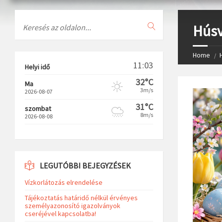
Search
Húsv
Home
11:03
Helyi idő
32°C
Ma
3m/s
2026-08-07
31°C
szombat
8m/s
2026-08-08
LEGUTÓBBI BEJEGYZÉSEK
Vízkorlátozás elrendelése
Tájékoztatás határidő nélkül érvényes
személyazonosító igazolványok
cseréjével kapcsolatba!