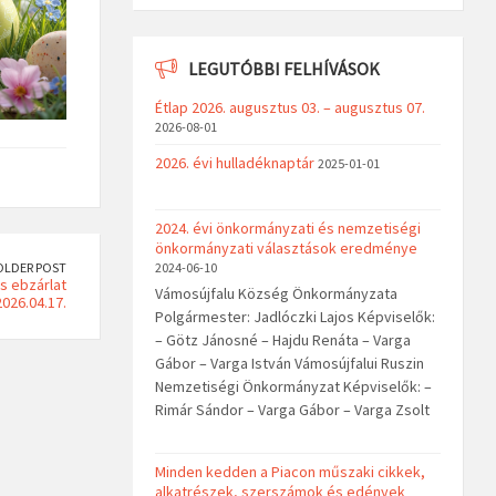
LEGUTÓBBI FELHÍVÁSOK
Étlap 2026. augusztus 03. – augusztus 07.
2026-08-01
2026. évi hulladéknaptár
2025-01-01
2024. évi önkormányzati és nemzetiségi
önkormányzati választások eredménye
2024-06-10
OLDER POST
és ebzárlat
Vámosújfalu Község Önkormányzata
2026.04.17.
Polgármester: Jadlóczki Lajos Képviselők:
– Götz Jánosné – Hajdu Renáta – Varga
Gábor – Varga István Vámosújfalui Ruszin
Nemzetiségi Önkormányzat Képviselők: –
Rimár Sándor – Varga Gábor – Varga Zsolt
Minden kedden a Piacon műszaki cikkek,
alkatrészek, szerszámok és edények