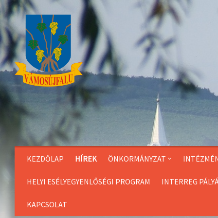
Skip
to
Content
KEZDŐLAP
HÍREK
ÖNKORMÁNYZAT
INTÉZMÉ
HELYI ESÉLYEGYENLŐSÉGI PROGRAM
INTERREG PÁLY
KAPCSOLAT