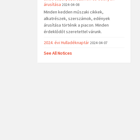
árusítása
2024-04-08
Minden kedden műszaki cikkek,
alkatrészek, szerszámok, edények
árusítása történik a piacon. Minden
érdeklődőt szeretettel várunk.
2024. évi Hulladéknaptár
2024-04-07
See All Notices