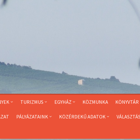
NYEK
TURIZMUS
EGYHÁZ
KÖZMUNKA
KÖNYVTÁR
ÁZAT
PÁLYÁZATAINK
KÖZÉRDEKŰ ADATOK
VÁLASZTÁ