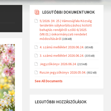
LEGUTÓBBI DOKUMENTUMOK
5/2026. (VI. 25.) Vámosújfalu Község
területén súlykorlátozáshoz kötött
behajtás rendjéről szóló 6/2025.
(VIII.01.) önkormányzati rendelet
módosításáról
(106 kB)
4. számú melléklet 2026.06.24.
(65 kB)
3. számú melléklet 2026.06.24.
(335 kB)
Jegyzőkönyv 2026.06.24.
(215 kB)
Ruszin jegyzőkönyv 2026.05.04.
(932 kB)
See All Documents
LEGUTÓBBI HOZZÁSZÓLÁSOK