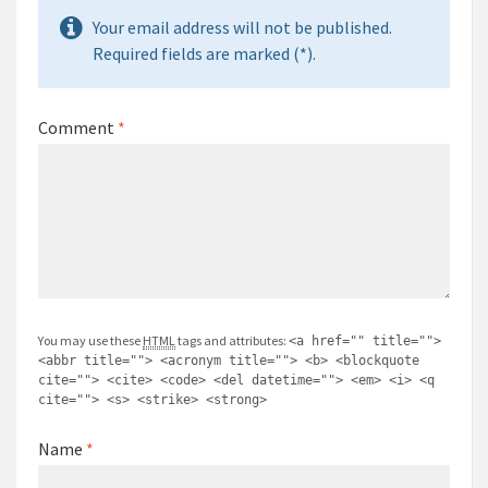
Your email address will not be published.
Required fields are marked (*).
Comment
*
You may use these
HTML
tags and attributes:
<a href="" title="">
<abbr title=""> <acronym title=""> <b> <blockquote
cite=""> <cite> <code> <del datetime=""> <em> <i> <q
cite=""> <s> <strike> <strong>
Name
*