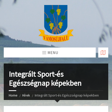
Skip
to
Content
MENU
Integrált Sport-és
Egészségnap képekben
Home
Hírek
Integrált Sport-és Egészségnap képekben