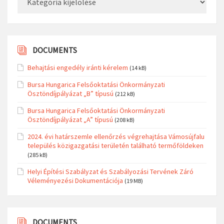
DOCUMENTS
Behajtási engedély iránti kérelem
(14 kB)
Bursa Hungarica Felsőoktatási Önkormányzati
Ösztöndíjpályázat „B” típusú
(212 kB)
Bursa Hungarica Felsőoktatási Önkormányzati
Ösztöndíjpályázat „A” típusú
(208 kB)
2024. évi határszemle ellenőrzés végrehajtása Vámosújfalu
település közigazgatási területén található termőföldeken
(285 kB)
Helyi Építési Szabályzat és Szabályozási Tervének Záró
Véleményezési Dokumentációja
(19 MB)
DOCUMENTS