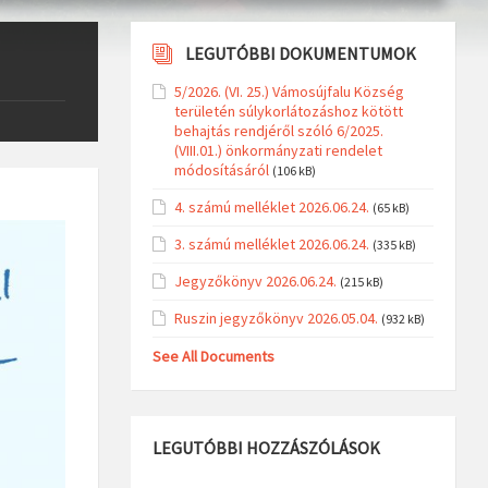
LEGUTÓBBI DOKUMENTUMOK
5/2026. (VI. 25.) Vámosújfalu Község
területén súlykorlátozáshoz kötött
behajtás rendjéről szóló 6/2025.
(VIII.01.) önkormányzati rendelet
módosításáról
(106 kB)
4. számú melléklet 2026.06.24.
(65 kB)
3. számú melléklet 2026.06.24.
(335 kB)
Jegyzőkönyv 2026.06.24.
(215 kB)
Ruszin jegyzőkönyv 2026.05.04.
(932 kB)
See All Documents
LEGUTÓBBI HOZZÁSZÓLÁSOK