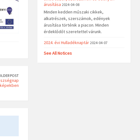
árusítása
2024-04-08
Minden kedden műszaki cikkek,
alkatrészek, szerszámok, edények
árusítása történik a piacon. Minden
érdeklődőt szeretettel várunk.
2024. évi Hulladéknaptár
2024-04-07
See All Notices
OLDER POST
gészségnap
képekben