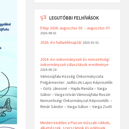
LEGUTÓBBI FELHÍVÁSOK
Étlap 2026. augusztus 03. – augusztus 07.
2026-08-01
2026. évi hulladéknaptár
2025-01-01
2024. évi önkormányzati és nemzetiségi
önkormányzati választások eredménye
2024-06-10
Vámosújfalu Község Önkormányzata
Polgármester: Jadlóczki Lajos Képviselők:
– Götz Jánosné – Hajdu Renáta – Varga
Gábor – Varga István Vámosújfalui Ruszin
Nemzetiségi Önkormányzat Képviselők: –
Rimár Sándor – Varga Gábor – Varga Zsolt
Minden kedden a Piacon műszaki cikkek,
alkatrészek, szerszámok és edények