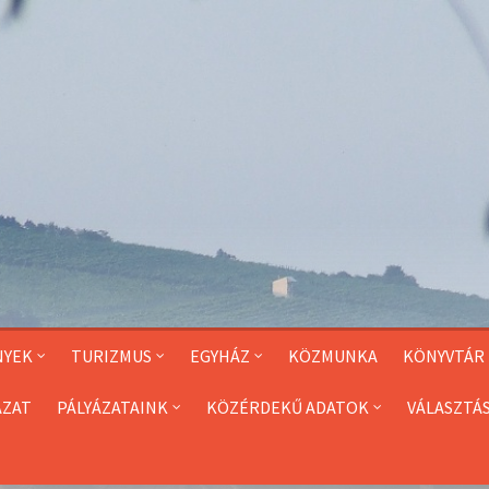
NYEK
TURIZMUS
EGYHÁZ
KÖZMUNKA
KÖNYVTÁR
ÁZAT
PÁLYÁZATAINK
KÖZÉRDEKŰ ADATOK
VÁLASZTÁ