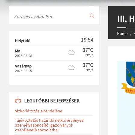
Search
III.
Home
19:54
Helyi idő
27°C
Ma
6m/s
2026-08-08
27°C
vasárnap
7m/s
2026-08-09
LEGUTÓBBI BEJEGYZÉSEK
Vízkorlátozás elrendelése
Tájékoztatás határidő nélkül érvényes
személyazonosító igazolványok
cseréjével kapcsolatba!