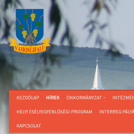
Skip
to
Content
KEZDŐLAP
HÍREK
ÖNKORMÁNYZAT
INTÉZMÉ
HELYI ESÉLYEGYENLŐSÉGI PROGRAM
INTERREG PÁLY
KAPCSOLAT