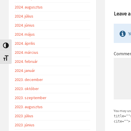
2024. augusztus
Leave 
2024. július
2024. június
Y
2024. május
2024. április
Nagy kontraszt váltása
2024. március
Comme
Betűméret váltása
2024. február
2024. január
2023. december
2023. október
2023. szeptember
2023. augusztus
You may us
2023. július
title=""
cite="">
2023. június