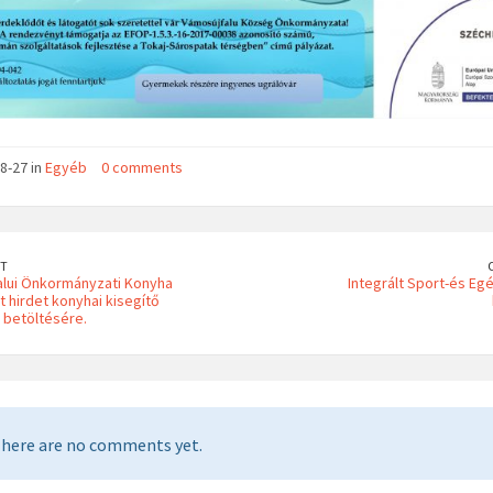
8-27 in
Egyéb
0 comments
T
lui Önkormányzati Konyha
Integrált Sport-és E
t hirdet konyhai kisegítő
betöltésére.
here are no comments yet.