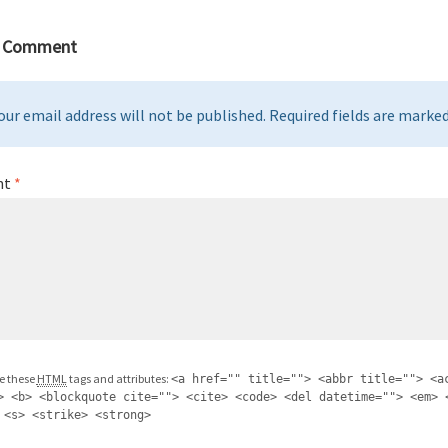
a Comment
our email address will not be published. Required fields are marked 
nt
*
e these
HTML
tags and attributes:
<a href="" title=""> <abbr title=""> <a
> <b> <blockquote cite=""> <cite> <code> <del datetime=""> <em> 
 <s> <strike> <strong>