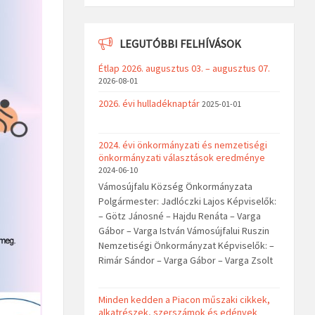
LEGUTÓBBI FELHÍVÁSOK
Étlap 2026. augusztus 03. – augusztus 07.
2026-08-01
2026. évi hulladéknaptár
2025-01-01
2024. évi önkormányzati és nemzetiségi
önkormányzati választások eredménye
2024-06-10
Vámosújfalu Község Önkormányzata
Polgármester: Jadlóczki Lajos Képviselők:
– Götz Jánosné – Hajdu Renáta – Varga
Gábor – Varga István Vámosújfalui Ruszin
Nemzetiségi Önkormányzat Képviselők: –
Rimár Sándor – Varga Gábor – Varga Zsolt
Minden kedden a Piacon műszaki cikkek,
alkatrészek, szerszámok és edények