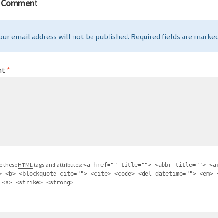
a Comment
our email address will not be published. Required fields are marked 
nt
*
e these
HTML
tags and attributes:
<a href="" title=""> <abbr title=""> <a
> <b> <blockquote cite=""> <cite> <code> <del datetime=""> <em> 
 <s> <strike> <strong>