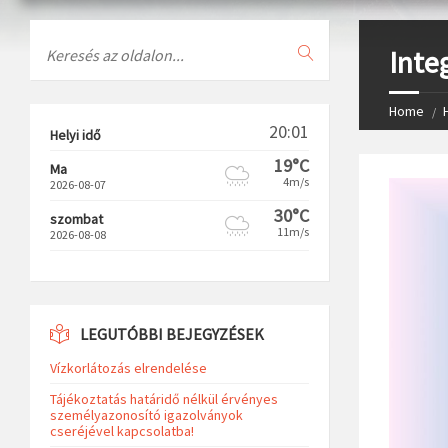
Search
Inte
Home
20:01
Helyi idő
19°C
Ma
4m/s
2026-08-07
30°C
szombat
11m/s
2026-08-08
LEGUTÓBBI BEJEGYZÉSEK
Vízkorlátozás elrendelése
Tájékoztatás határidő nélkül érvényes
személyazonosító igazolványok
cseréjével kapcsolatba!