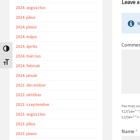
Leave 
2024. augusztus
2024. július
Y
2024. június
2024. május
Comme
2024. április
Nagy kontraszt váltása
2024. március
Betűméret váltása
2024. február
2024. január
2023. december
2023. október
2023. szeptember
You may us
title=""
2023. augusztus
cite="">
2023. július
Name
*
2023. június