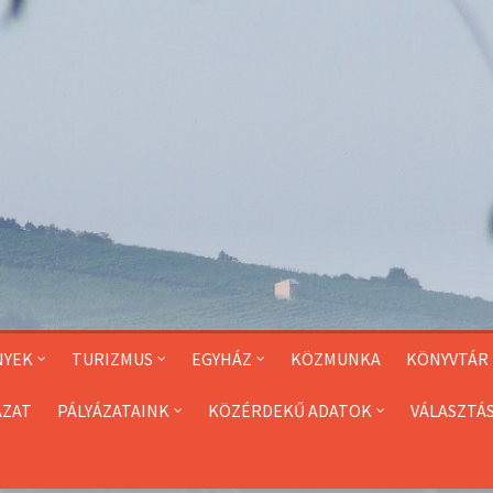
NYEK
TURIZMUS
EGYHÁZ
KÖZMUNKA
KÖNYVTÁR
ÁZAT
PÁLYÁZATAINK
KÖZÉRDEKŰ ADATOK
VÁLASZTÁ