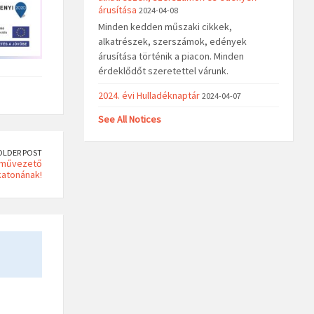
árusítása
2024-04-08
Minden kedden műszaki cikkek,
alkatrészek, szerszámok, edények
árusítása történik a piacon. Minden
érdeklődőt szeretettel várunk.
2024. évi Hulladéknaptár
2024-04-07
See All Notices
OLDER POST
rművezető
katonának!