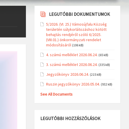
LEGUTÓBBI DOKUMENTUMOK
5/2026. (VI. 25.) Vámosújfalu Község
területén súlykorlátozáshoz kötött
behajtás rendjéről szóló 6/2025.
(VIII.01.) önkormányzati rendelet
módosításáról
(106 kB)
4. számú melléklet 2026.06.24.
(65 kB)
3. számú melléklet 2026.06.24.
(335 kB)
Jegyzőkönyv 2026.06.24.
(215 kB)
Ruszin jegyzőkönyv 2026.05.04.
(932 kB)
See All Documents
LEGUTÓBBI HOZZÁSZÓLÁSOK