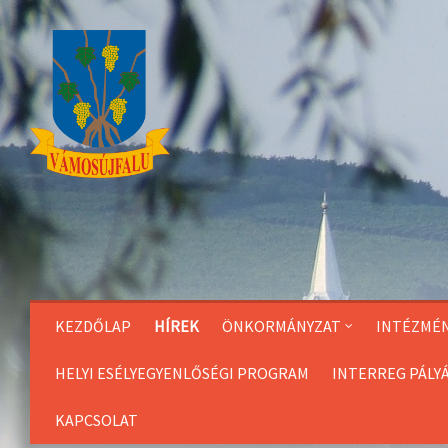
Skip
to
Content
KEZDŐLAP
HÍREK
ÖNKORMÁNYZAT
INTÉZMÉ
HELYI ESÉLYEGYENLŐSÉGI PROGRAM
INTERREG PÁLY
KAPCSOLAT