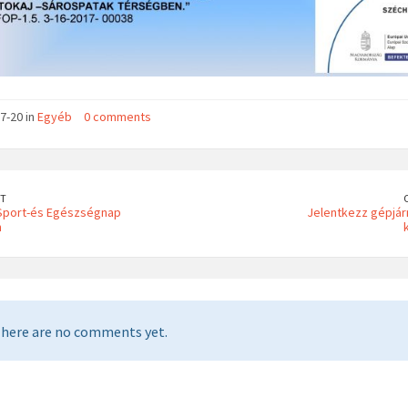
7-20 in
Egyéb
0 comments
T
 Sport-és Egészségnap
Jelentkezz gépjá
n
here are no comments yet.