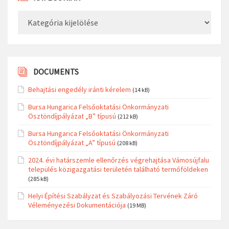
Kategóriák
DOCUMENTS
Behajtási engedély iránti kérelem
(14 kB)
Bursa Hungarica Felsőoktatási Önkormányzati
Ösztöndíjpályázat „B” típusú
(212 kB)
Bursa Hungarica Felsőoktatási Önkormányzati
Ösztöndíjpályázat „A” típusú
(208 kB)
2024. évi határszemle ellenőrzés végrehajtása Vámosújfalu
település közigazgatási területén található termőföldeken
(285 kB)
Helyi Építési Szabályzat és Szabályozási Tervének Záró
Véleményezési Dokumentációja
(19 MB)