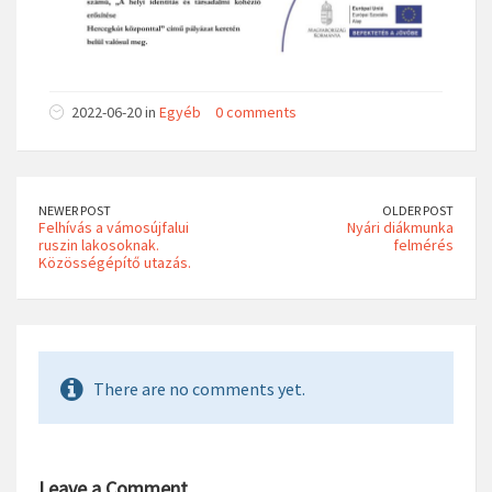
2022-06-20 in
Egyéb
0 comments
NEWER POST
OLDER POST
Felhívás a vámosújfalui
Nyári diákmunka
ruszin lakosoknak.
felmérés
Közösségépítő utazás.
There are no comments yet.
Leave a Comment