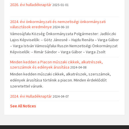
2026. évi hulladéknaptár
2025-01-01
2024. évi önkormányzati és nemzetiségi önkormányzati
választások eredménye
2024-06-10
Vámosújfalu Község Önkormányzata Polgármester: Jadlóczki
Lajos Képviselők: – Götz Jánosné – Hajdu Renáta – Varga Gábor
– Varga István Vámosújfalui Ruszin Nemzetiségi Önkormányzat
Képviselők: – Rimár Sándor – Varga Gábor – Varga Zsolt
Minden kedden a Piacon műszaki cikkek, alkatrészek,
szerszámok és edények árusítása
2024-04-08
Minden kedden műszaki cikkek, alkatrészek, szerszámok,
edények árusítása történik a piacon. Minden érdeklődőt
szeretettel várunk.
2024. évi Hulladéknaptár
2024-04-07
See All Notices