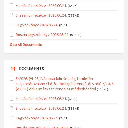
4. számú melléklet 2026.06.24.
(65 kB)
3. számú melléklet 2026.06.24.
(335 kB)
Jegyzőkönyv 2026.06.24.
(215 kB)
Ruszin jegyzőkönyv 2026.05.04.
(932 kB)
See All Documents
DOCUMENTS
5/2026. (VI. 25.) Vámosújfalu Község területén
súlykorlátozáshoz kötött behajtás rendjéről szóló 6/2025.
(VIII.01.) önkormányzati rendelet módosításáról
(106 kB)
4. számú melléklet 2026.06.24.
(65 kB)
3. számú melléklet 2026.06.24.
(335 kB)
Jegyzőkönyv 2026.06.24.
(215 kB)
Ruszin jegyzőkönyv 2026.05.04.
(932 kB)