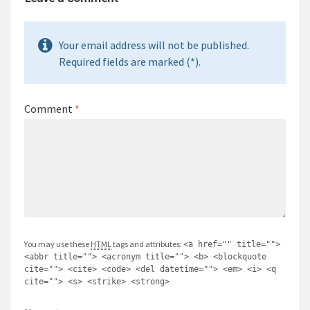
Your email address will not be published.
Required fields are marked (*).
Comment
*
You may use these
HTML
tags and attributes:
<a href="" title="">
<abbr title=""> <acronym title=""> <b> <blockquote
cite=""> <cite> <code> <del datetime=""> <em> <i> <q
cite=""> <s> <strike> <strong>