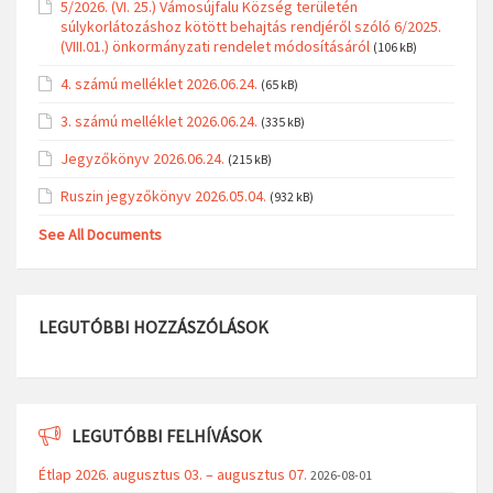
5/2026. (VI. 25.) Vámosújfalu Község területén
súlykorlátozáshoz kötött behajtás rendjéről szóló 6/2025.
(VIII.01.) önkormányzati rendelet módosításáról
(106 kB)
4. számú melléklet 2026.06.24.
(65 kB)
3. számú melléklet 2026.06.24.
(335 kB)
Jegyzőkönyv 2026.06.24.
(215 kB)
Ruszin jegyzőkönyv 2026.05.04.
(932 kB)
See All Documents
LEGUTÓBBI HOZZÁSZÓLÁSOK
LEGUTÓBBI FELHÍVÁSOK
Étlap 2026. augusztus 03. – augusztus 07.
2026-08-01