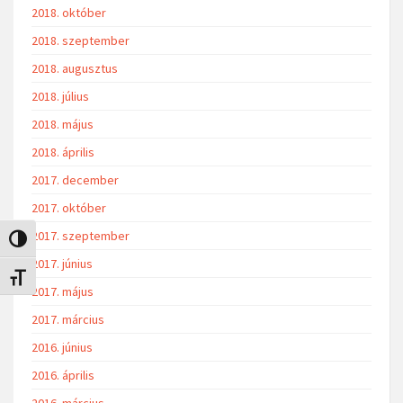
2018. október
2018. szeptember
2018. augusztus
2018. július
2018. május
2018. április
2017. december
2017. október
2017. szeptember
Nagy kontraszt váltása
2017. június
Betűméret váltása
2017. május
2017. március
2016. június
2016. április
2016. március