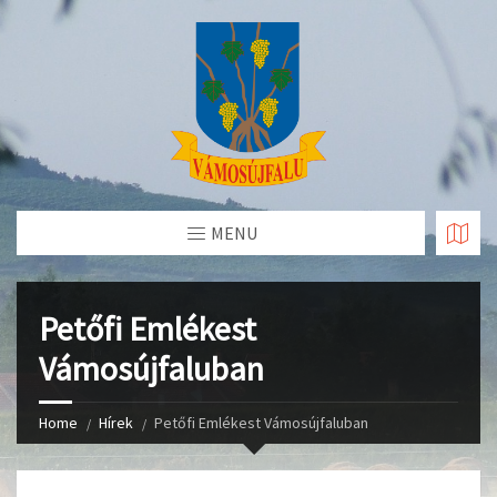
Skip
to
Content
MENU
Petőfi Emlékest
Vámosújfaluban
Home
Hírek
Petőfi Emlékest Vámosújfaluban