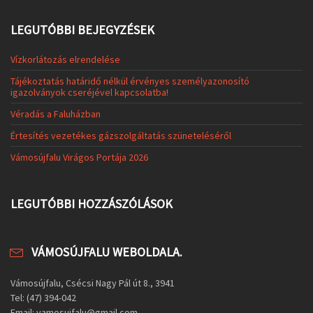
LEGUTÓBBI BEJEGYZÉSEK
Vízkorlátozás elrendelése
Tájékoztatás határidő nélkül érvényes személyazonosító
igazolványok cseréjével kapcsolatba!
Véradás a Faluházban
Értesítés vezetékes gázszolgáltatás szüneteléséről
Vámosújfalu Virágos Portája 2026
LEGUTÓBBI HOZZÁSZÓLÁSOK
VÁMOSÚJFALU WEBOLDALA.
Vámosújfalu, Csécsi Nagy Pál út 8., 3941
Tel: (47) 394-042
Email: vamosujfalu@gmail.com