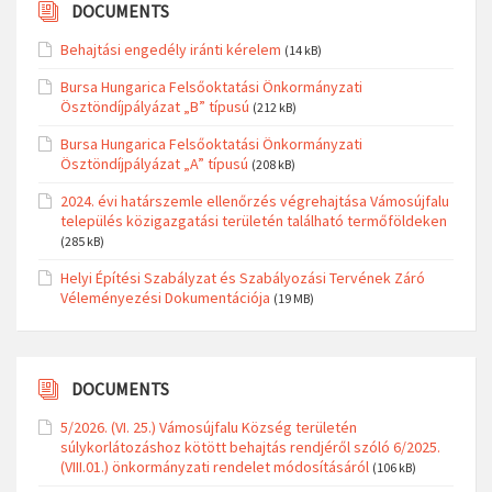
DOCUMENTS
Behajtási engedély iránti kérelem
(14 kB)
Bursa Hungarica Felsőoktatási Önkormányzati
Ösztöndíjpályázat „B” típusú
(212 kB)
Bursa Hungarica Felsőoktatási Önkormányzati
Ösztöndíjpályázat „A” típusú
(208 kB)
2024. évi határszemle ellenőrzés végrehajtása Vámosújfalu
település közigazgatási területén található termőföldeken
(285 kB)
Helyi Építési Szabályzat és Szabályozási Tervének Záró
Véleményezési Dokumentációja
(19 MB)
DOCUMENTS
5/2026. (VI. 25.) Vámosújfalu Község területén
súlykorlátozáshoz kötött behajtás rendjéről szóló 6/2025.
(VIII.01.) önkormányzati rendelet módosításáról
(106 kB)