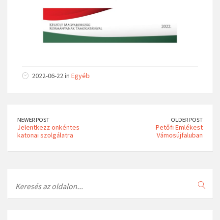
2022-06-22 in
Egyéb
NEWER POST
OLDER POST
Jelentkezz önkéntes
Petőfi Emlékest
katonai szolgálatra
Vámosújfaluban
Search