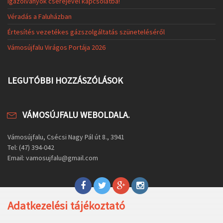
igazolványok cseréjével kapcsolatba!
Véradás a Faluházban
Értesítés vezetékes gázszolgáltatás szüneteléséről
Vámosújfalu Virágos Portája 2026
LEGUTÓBBI HOZZÁSZÓLÁSOK
VÁMOSÚJFALU WEBOLDALA.
Vámosújfalu, Csécsi Nagy Pál út 8., 3941
Tel: (47) 394-042
Email: vamosujfalu@gmail.com
Adatkezelési tájékoztató