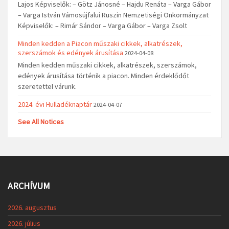
Lajos Képviselők: – Götz Jánosné – Hajdu Renáta – Varga Gábor
– Varga István Vámosújfalui Ruszin Nemzetiségi Önkormányzat
Képviselők: – Rimár Sándor – Varga Gábor – Varga Zsolt
Minden kedden a Piacon műszaki cikkek, alkatrészek,
szerszámok és edények árusítása
2024-04-08
Minden kedden műszaki cikkek, alkatrészek, szerszámok,
edények árusítása történik a piacon. Minden érdeklődőt
szeretettel várunk.
2024. évi Hulladéknaptár
2024-04-07
See All Notices
ARCHÍVUM
2026. augusztus
2026. július