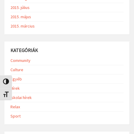
2015. július
2015. május
2015. március
KATEGÓRIÁK
Community
Culture
Egyéb
Nagy kontraszt váltása
Hírek
Betűméret váltása
Iskolai hírek
Relax
Sport