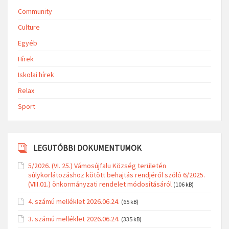
Community
Culture
Egyéb
Hírek
Iskolai hírek
Relax
Sport
LEGUTÓBBI DOKUMENTUMOK
5/2026. (VI. 25.) Vámosújfalu Község területén
súlykorlátozáshoz kötött behajtás rendjéről szóló 6/2025.
(VIII.01.) önkormányzati rendelet módosításáról
(106 kB)
4. számú melléklet 2026.06.24.
(65 kB)
3. számú melléklet 2026.06.24.
(335 kB)