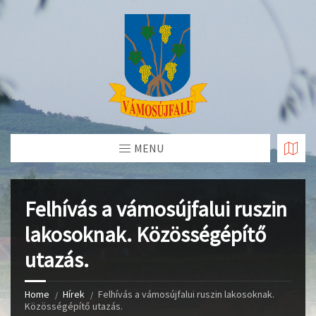
Skip
to
Content
MENU
Felhívás a vámosújfalui ruszin
lakosoknak. Közösségépítő
utazás.
Home
Hírek
Felhívás a vámosújfalui ruszin lakosoknak.
Közösségépítő utazás.