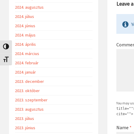
Leave 
2024. augusztus
2024. július
Y
2024. június
2024. május
Comme
2024. április
Nagy kontraszt váltása
2024. március
Betűméret váltása
2024. február
2024. január
2023. december
2023. október
2023. szeptember
You may us
title=""
2023. augusztus
cite="">
2023. július
Name
*
2023. június