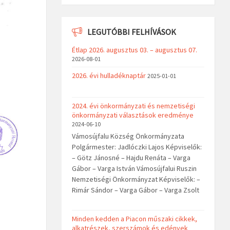
LEGUTÓBBI FELHÍVÁSOK
Étlap 2026. augusztus 03. – augusztus 07.
2026-08-01
2026. évi hulladéknaptár
2025-01-01
2024. évi önkormányzati és nemzetiségi
önkormányzati választások eredménye
2024-06-10
Vámosújfalu Község Önkormányzata
Polgármester: Jadlóczki Lajos Képviselők:
– Götz Jánosné – Hajdu Renáta – Varga
Gábor – Varga István Vámosújfalui Ruszin
Nemzetiségi Önkormányzat Képviselők: –
Rimár Sándor – Varga Gábor – Varga Zsolt
Minden kedden a Piacon műszaki cikkek,
alkatrészek, szerszámok és edények