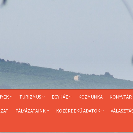
NYEK
TURIZMUS
EGYHÁZ
KÖZMUNKA
KÖNYVTÁR
ÁZAT
PÁLYÁZATAINK
KÖZÉRDEKŰ ADATOK
VÁLASZTÁ