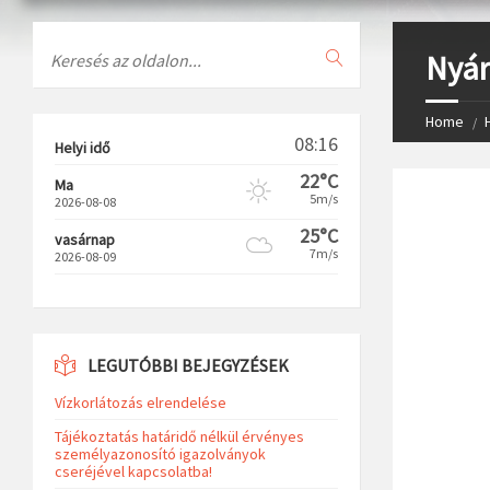
Search
Nyár
Home
08:16
Helyi idő
22°C
Ma
5m/s
2026-08-08
25°C
vasárnap
7m/s
2026-08-09
LEGUTÓBBI BEJEGYZÉSEK
Vízkorlátozás elrendelése
Tájékoztatás határidő nélkül érvényes
személyazonosító igazolványok
cseréjével kapcsolatba!