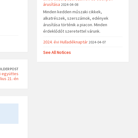
árusítása
2024-04-08
Minden kedden műszaki cikkek,
alkatrészek, szerszámok, edények
árusítása történik a piacon. Minden
érdeklődőt szeretettel várunk.
2024. évi Hulladéknaptár
2024-04-07
See All Notices
OLDER POST
i együttes
lius 21.-én