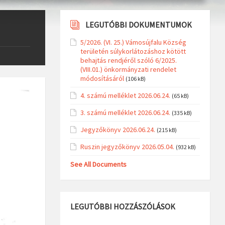
LEGUTÓBBI DOKUMENTUMOK
5/2026. (VI. 25.) Vámosújfalu Község
területén súlykorlátozáshoz kötött
behajtás rendjéről szóló 6/2025.
(VIII.01.) önkormányzati rendelet
módosításáról
(106 kB)
4. számú melléklet 2026.06.24.
(65 kB)
3. számú melléklet 2026.06.24.
(335 kB)
Jegyzőkönyv 2026.06.24.
(215 kB)
Ruszin jegyzőkönyv 2026.05.04.
(932 kB)
See All Documents
LEGUTÓBBI HOZZÁSZÓLÁSOK