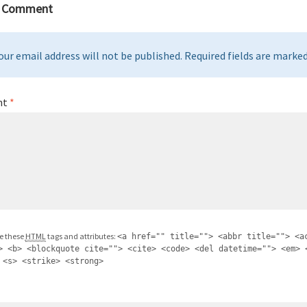
a Comment
our email address will not be published. Required fields are marked 
nt
*
e these
HTML
tags and attributes:
<a href="" title=""> <abbr title=""> <a
> <b> <blockquote cite=""> <cite> <code> <del datetime=""> <em> 
 <s> <strike> <strong>