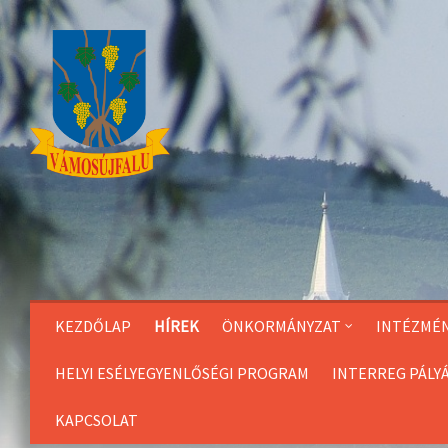
Skip
to
Content
KEZDŐLAP
HÍREK
ÖNKORMÁNYZAT
INTÉZMÉ
HELYI ESÉLYEGYENLŐSÉGI PROGRAM
INTERREG PÁLY
KAPCSOLAT