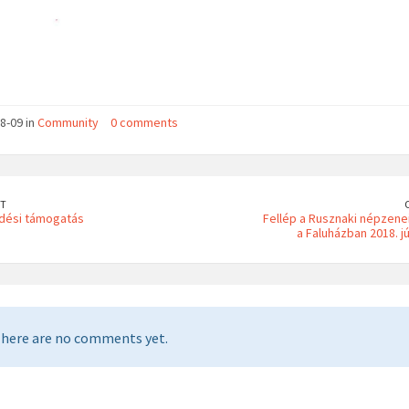
8-09 in
Community
0 comments
T
dési támogatás
Fellép a Rusznaki népzene
a Faluházban 2018. jú
here are no comments yet.