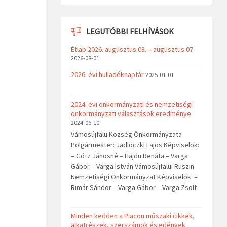
LEGUTÓBBI FELHÍVÁSOK
Étlap 2026. augusztus 03. – augusztus 07.
2026-08-01
2026. évi hulladéknaptár
2025-01-01
2024. évi önkormányzati és nemzetiségi
önkormányzati választások eredménye
2024-06-10
Vámosújfalu Község Önkormányzata
Polgármester: Jadlóczki Lajos Képviselők:
– Götz Jánosné – Hajdu Renáta – Varga
Gábor – Varga István Vámosújfalui Ruszin
Nemzetiségi Önkormányzat Képviselők: –
Rimár Sándor – Varga Gábor – Varga Zsolt
Minden kedden a Piacon műszaki cikkek,
alkatrészek, szerszámok és edények