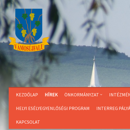
Skip
to
Content
KEZDŐLAP
HÍREK
ÖNKORMÁNYZAT
INTÉZMÉ
HELYI ESÉLYEGYENLŐSÉGI PROGRAM
INTERREG PÁLY
KAPCSOLAT