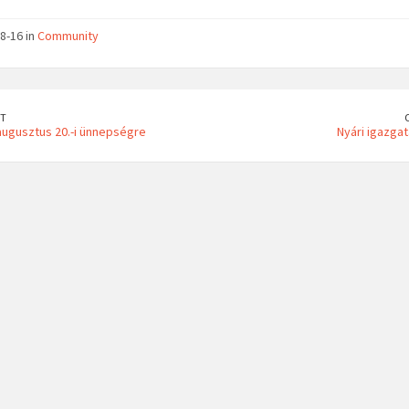
8-16 in
Community
T
ugusztus 20.-i ünnepségre
Nyári igazgat