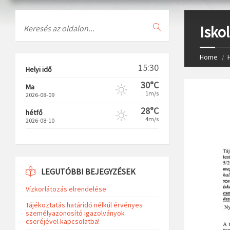
Search
Isko
Home
15:30
Helyi idő
30°C
Ma
1m/s
2026-08-09
28°C
hétfő
4m/s
2026-08-10
LEGUTÓBBI BEJEGYZÉSEK
Vízkorlátozás elrendelése
Tájékoztatás határidő nélkül érvényes
személyazonosító igazolványok
cseréjével kapcsolatba!