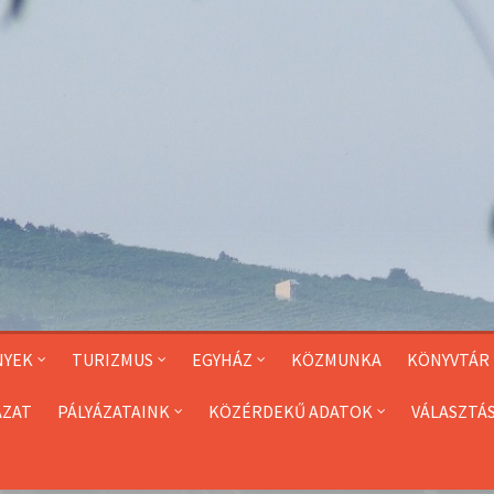
NYEK
TURIZMUS
EGYHÁZ
KÖZMUNKA
KÖNYVTÁR
ÁZAT
PÁLYÁZATAINK
KÖZÉRDEKŰ ADATOK
VÁLASZTÁ