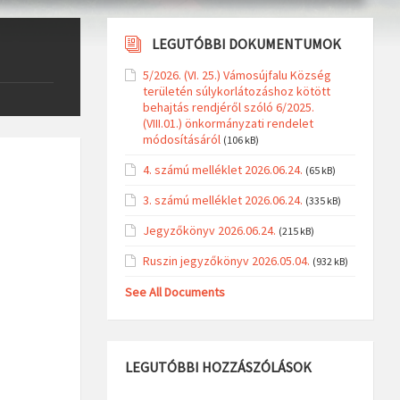
LEGUTÓBBI DOKUMENTUMOK
5/2026. (VI. 25.) Vámosújfalu Község
területén súlykorlátozáshoz kötött
behajtás rendjéről szóló 6/2025.
(VIII.01.) önkormányzati rendelet
módosításáról
(106 kB)
4. számú melléklet 2026.06.24.
(65 kB)
3. számú melléklet 2026.06.24.
(335 kB)
Jegyzőkönyv 2026.06.24.
(215 kB)
Ruszin jegyzőkönyv 2026.05.04.
(932 kB)
See All Documents
LEGUTÓBBI HOZZÁSZÓLÁSOK