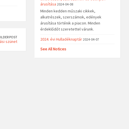
árusítása
2024-04-08
Minden kedden műszaki cikkek,
alkatrészek, szerszámok, edények
árusítása történik a piacon. Minden
érdeklődőt szeretettel várunk.
OLDER POST
2024. évi Hulladéknaptár
2024-04-07
ási szünet
See All Notices