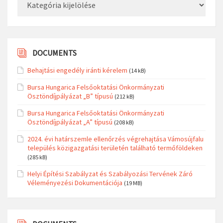
DOCUMENTS
Behajtási engedély iránti kérelem
(14 kB)
Bursa Hungarica Felsőoktatási Önkormányzati
Ösztöndíjpályázat „B” típusú
(212 kB)
Bursa Hungarica Felsőoktatási Önkormányzati
Ösztöndíjpályázat „A” típusú
(208 kB)
2024. évi határszemle ellenőrzés végrehajtása Vámosújfalu
település közigazgatási területén található termőföldeken
(285 kB)
Helyi Építési Szabályzat és Szabályozási Tervének Záró
Véleményezési Dokumentációja
(19 MB)