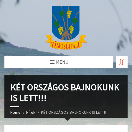
Skip
to
Content
MENU
KÉT ORSZÁGOS BAJNOKUNK
IS LETT!!!
Home
Hírek
KÉT ORSZÁGOS BAJNOKUNK IS LETT!!!