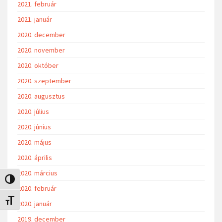
2021. február
2021. január
2020. december
2020. november
2020. október
2020. szeptember
2020. augusztus
2020. július
2020. június
2020. május
2020. április
2020. március
Nagy kontraszt váltása
2020. február
Betűméret váltása
2020. január
2019. december