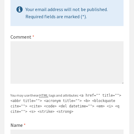
Your email address will not be published.
Required fields are marked (*).
Comment
*
You may use these
HTML
tags and attributes:
<a href="" title="">
<abbr title=""> <acronym title=""> <b> <blockquote
cite=""> <cite> <code> <del datetime=""> <em> <i> <q
cite=""> <s> <strike> <strong>
Name
*