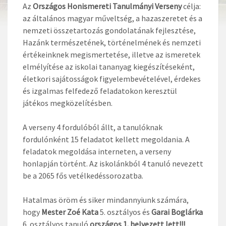
Az
Országos Honismereti Tanulmányi Verseny
célja:
az általános magyar műveltség, a hazaszeretet és a
nemzeti összetartozás gondolatának fejlesztése,
Hazánk természetének, történelmének és nemzeti
értékeinknek megismertetése, illetve az ismeretek
elmélyítése az iskolai tananyag kiegészítéseként,
életkori sajátosságok figyelembevételével, érdekes
és izgalmas felfedező feladatokon keresztül
játékos megközelítésben.
A verseny 4 fordulóból állt, a tanulóknak
fordulónként 15 feladatot kellett megoldania. A
feladatok megoldása interneten, a verseny
honlapján történt. Az iskolánkból 4 tanuló nevezett
be a 2065 fős vetélkedéssorozatba.
Hatalmas öröm és siker mindannyiunk számára,
hogy
Mester Zoé Kata
5. osztályos és
Garai Boglárka
6. osztályos tanuló
országos 1. helyezett lett!!!