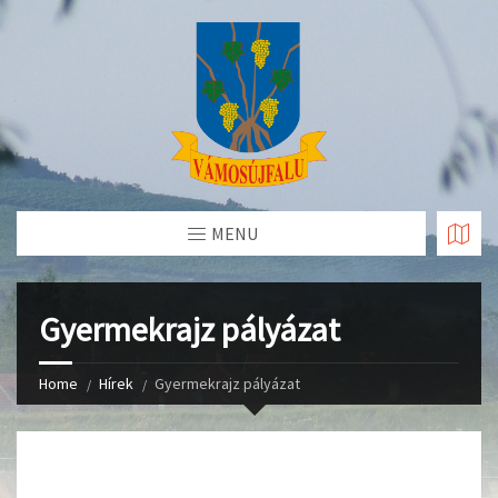
Skip
to
Content
MENU
Gyermekrajz pályázat
Home
Hírek
Gyermekrajz pályázat