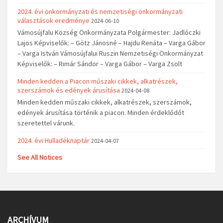
2024. évi önkormányzati és nemzetiségi önkormányzati
választások eredménye
2024-06-10
Vámosújfalu Község Önkormányzata Polgármester: Jadlóczki
Lajos Képviselők: – Götz Jánosné – Hajdu Renáta – Varga Gábor
– Varga István Vámosújfalui Ruszin Nemzetiségi Önkormányzat
Képviselők: – Rimár Sándor – Varga Gábor – Varga Zsolt
Minden kedden a Piacon műszaki cikkek, alkatrészek,
szerszámok és edények árusítása
2024-04-08
Minden kedden műszaki cikkek, alkatrészek, szerszámok,
edények árusítása történik a piacon. Minden érdeklődőt
szeretettel várunk.
2024. évi Hulladéknaptár
2024-04-07
See All Notices
ARCHÍVUM