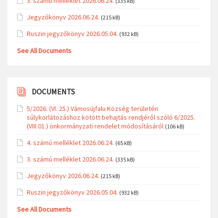
3. számú melléklet 2026.06.24.
(335 kB)
Jegyzőkönyv 2026.06.24.
(215 kB)
Ruszin jegyzőkönyv 2026.05.04.
(932 kB)
See All Documents
DOCUMENTS
5/2026. (VI. 25.) Vámosújfalu Község területén
súlykorlátozáshoz kötött behajtás rendjéről szóló 6/2025.
(VIII.01.) önkormányzati rendelet módosításáról
(106 kB)
4. számú melléklet 2026.06.24.
(65 kB)
3. számú melléklet 2026.06.24.
(335 kB)
Jegyzőkönyv 2026.06.24.
(215 kB)
Ruszin jegyzőkönyv 2026.05.04.
(932 kB)
See All Documents