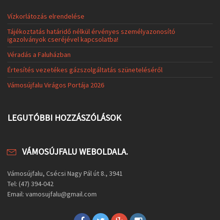
Vízkorlátozás elrendelése
Tájékoztatás határidő nélkül érvényes személyazonosító
igazolványok cseréjével kapcsolatba!
Véradás a Faluházban
Értesítés vezetékes gázszolgáltatás szüneteléséről
Vámosújfalu Virágos Portája 2026
LEGUTÓBBI HOZZÁSZÓLÁSOK
VÁMOSÚJFALU WEBOLDALA.
Vámosújfalu, Csécsi Nagy Pál út 8., 3941
Tel: (47) 394-042
Email: vamosujfalu@gmail.com