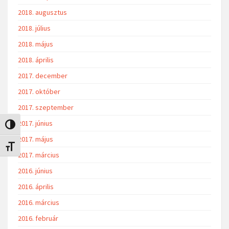
2018. augusztus
2018. július
2018. május
2018. április
2017. december
2017. október
2017. szeptember
2017. június
Nagy kontraszt váltása
2017. május
Betűméret váltása
2017. március
2016. június
2016. április
2016. március
2016. február