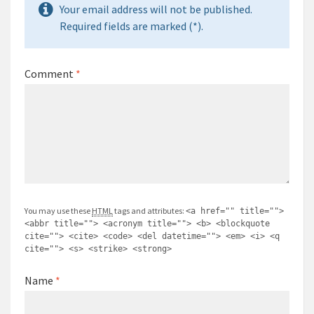
Your email address will not be published.
Required fields are marked (*).
Comment
*
You may use these
HTML
tags and attributes:
<a href="" title="">
<abbr title=""> <acronym title=""> <b> <blockquote
cite=""> <cite> <code> <del datetime=""> <em> <i> <q
cite=""> <s> <strike> <strong>
Name
*