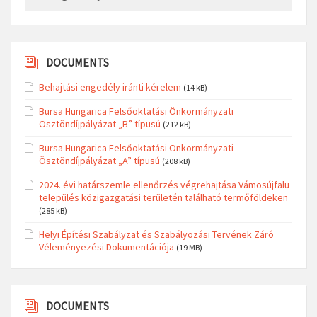
DOCUMENTS
Behajtási engedély iránti kérelem
(14 kB)
Bursa Hungarica Felsőoktatási Önkormányzati
Ösztöndíjpályázat „B” típusú
(212 kB)
Bursa Hungarica Felsőoktatási Önkormányzati
Ösztöndíjpályázat „A” típusú
(208 kB)
2024. évi határszemle ellenőrzés végrehajtása Vámosújfalu
település közigazgatási területén található termőföldeken
(285 kB)
Helyi Építési Szabályzat és Szabályozási Tervének Záró
Véleményezési Dokumentációja
(19 MB)
DOCUMENTS