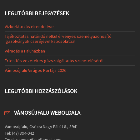
LEGUTÓBBI BEJEGYZÉSEK
Vízkorlátozás elrendelése
Tájékoztatás határidő nélkül érvényes személyazonosító
igazolványok cseréjével kapcsolatba!
Véradás a Faluházban
Értesítés vezetékes gázszolgáltatás szüneteléséről
Vámosújfalu Virágos Portája 2026
LEGUTÓBBI HOZZÁSZÓLÁSOK
VÁMOSÚJFALU WEBOLDALA.
Vámosújfalu, Csécsi Nagy Pál út 8., 3941
Tel: (47) 394-042
Email: vamosujfalu@gmail.com