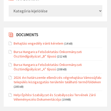
Kategóriák
DOCUMENTS
Behajtási engedély iránti kérelem
(14 kB)
Bursa Hungarica Felsőoktatási Önkormányzati
Ösztöndíjpályázat „B” típusú
(212 kB)
Bursa Hungarica Felsőoktatási Önkormányzati
Ösztöndíjpályázat „A” típusú
(208 kB)
2024. évi határszemle ellenőrzés végrehajtása Vámosújfalu
település közigazgatási területén található termőföldeken
(285 kB)
Helyi Építési Szabályzat és Szabályozási Tervének Záró
Véleményezési Dokumentációja
(19 MB)