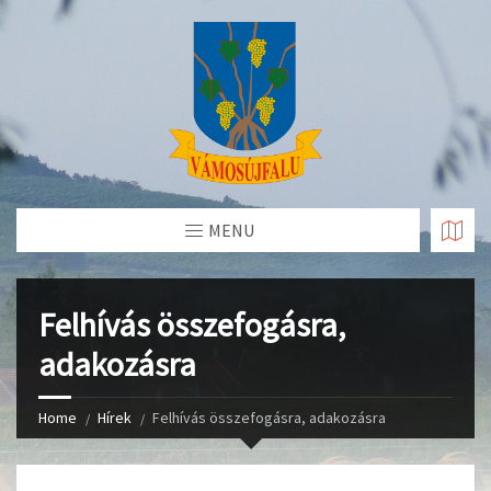
Skip
to
Content
MENU
Felhívás összefogásra,
adakozásra
Home
Hírek
Felhívás összefogásra, adakozásra