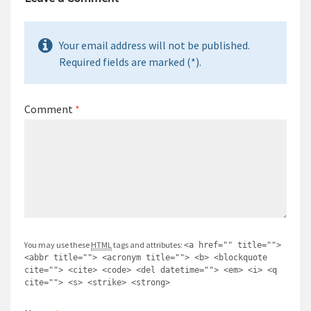
Your email address will not be published.
Required fields are marked (*).
Comment
*
You may use these
HTML
tags and attributes:
<a href="" title="">
<abbr title=""> <acronym title=""> <b> <blockquote
cite=""> <cite> <code> <del datetime=""> <em> <i> <q
cite=""> <s> <strike> <strong>