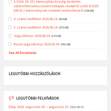
5/2026. (VI. 25.) Vámosújfalu Község területén
súlykorlátozáshoz kötött behajtás rendjéről szóló 6/2025.
(VIII.01.) önkormányzati rendelet módosításáról
(106 kB)
4. számú melléklet 2026.06.24.
(65 kB)
3. számú melléklet 2026.06.24.
(335 kB)
Jegyzőkönyv 2026.06.24.
(215 kB)
Ruszin jegyzőkönyv 2026.05.04.
(932 kB)
See All Documents
LEGUTÓBBI HOZZÁSZÓLÁSOK
LEGUTÓBBI FELHÍVÁSOK
Étlap 2026. augusztus 03. – augusztus 07.
2026-08-01