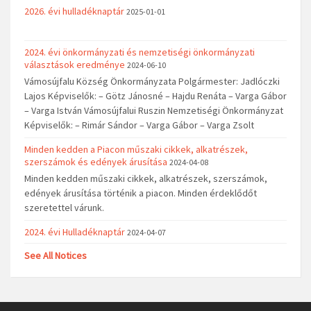
2026. évi hulladéknaptár
2025-01-01
2024. évi önkormányzati és nemzetiségi önkormányzati
választások eredménye
2024-06-10
Vámosújfalu Község Önkormányzata Polgármester: Jadlóczki
Lajos Képviselők: – Götz Jánosné – Hajdu Renáta – Varga Gábor
– Varga István Vámosújfalui Ruszin Nemzetiségi Önkormányzat
Képviselők: – Rimár Sándor – Varga Gábor – Varga Zsolt
Minden kedden a Piacon műszaki cikkek, alkatrészek,
szerszámok és edények árusítása
2024-04-08
Minden kedden műszaki cikkek, alkatrészek, szerszámok,
edények árusítása történik a piacon. Minden érdeklődőt
szeretettel várunk.
2024. évi Hulladéknaptár
2024-04-07
See All Notices