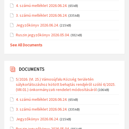
4. számú melléklet 2026.06.24.
(65 kB)
3. számú melléklet 2026.06.24.
(335 kB)
Jegyzőkönyv 2026.06.24.
(215 kB)
Ruszin jegyzőkönyv 2026.05.04.
(932 kB)
See All Documents
DOCUMENTS
5/2026. (VI. 25.) Vámosújfalu Község területén
súlykorlátozáshoz kötött behajtás rendjéről szóló 6/2025.
(VIII.01.) önkormányzati rendelet módosításáról
(106 kB)
4. számú melléklet 2026.06.24.
(65 kB)
3. számú melléklet 2026.06.24.
(335 kB)
Jegyzőkönyv 2026.06.24.
(215 kB)
Ruszin jegyzőkönyv 2026.05.04.
(932 kB)