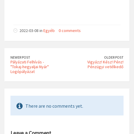
2022-03-08 in
Egyéb
0 comments
NEWER POST
OLDER POST
Pályázati Felhívás -
Vigyázz! Kész! Pénz!
"Tokaj-hegyaljai Nyár"
Pénzügyi vetélkedő
Logópályázat
There are no comments yet.
Leave a Comment