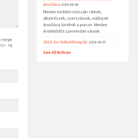
árusítása
2024-04-08
Minden kedden műszaki cikkek,
alkatrészek, szerszámok, edények
árusítása történik a piacon. Minden
érdeklődőt szeretettel várunk.
cronym
2024. évi Hulladéknaptár
2024-04-07
<i> <q
See All Notices