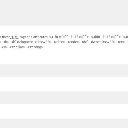
e these
HTML
tags and attributes:
<a href="" title=""> <abbr title=""> <a
> <b> <blockquote cite=""> <cite> <code> <del datetime=""> <em> 
 <s> <strike> <strong>