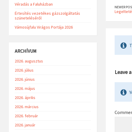
Véradás a Faluházban
NEWER POS
Legeltetés
Értesítés vezetékes gázszolgáltatás
szüneteléséről
Vámosújfalu Virágos Portája 2026
T
ARCHÍVUM
2026. augusztus
2026. július
Leave 
2026. június
2026. május
Y
2026. április
2026. március
Comme
2026. február
2026. január