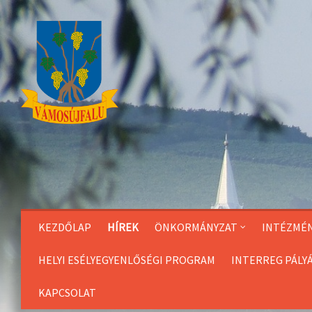
Skip
to
Content
KEZDŐLAP
HÍREK
ÖNKORMÁNYZAT
INTÉZMÉ
HELYI ESÉLYEGYENLŐSÉGI PROGRAM
INTERREG PÁLY
KAPCSOLAT