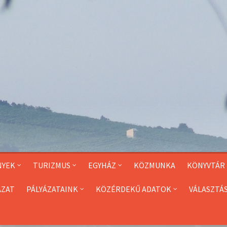
NYEK
TURIZMUS
EGYHÁZ
KÖZMUNKA
KÖNYVTÁR
ÁZAT
PÁLYÁZATAINK
KÖZÉRDEKŰ ADATOK
VÁLASZTÁ