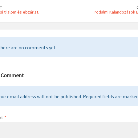
T
i tilalom és ebzárlat.
Irodalmi Kalandozások
here are no comments yet.
a Comment
our email address will not be published. Required fields are marked 
nt
*