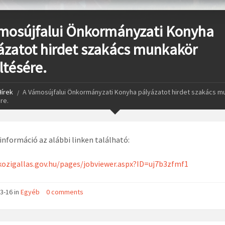
mosújfalui Önkormányzati Konyha
ázatot hirdet szakács munkakör
ltésére.
Hírek
A Vámosújfalui Önkormányzati Konyha pályázatot hirdet szakács m
re.
információ az alábbi linken található:
kozigallas.gov.hu/pages/jobviewer.aspx?ID=uj7b3zfmf1
3-16 in
Egyéb
0 comments