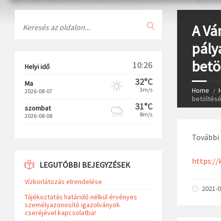
Search
A Vá
pály
betö
10:26
Helyi idő
32°C
Ma
3m/s
Home
2026-08-07
betöltésé
31°C
szombat
8m/s
2026-08-08
További 
https://
LEGUTÓBBI BEJEGYZÉSEK
Vízkorlátozás elrendelése
2021-0
Tájékoztatás határidő nélkül érvényes
személyazonosító igazolványok
cseréjével kapcsolatba!