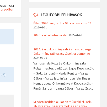
OLDER POST
 Borsodban
LEGUTÓBBI FELHÍVÁSOK
Étlap 2026. augusztus 03. – augusztus 07.
2026-08-01
2026. évi hulladéknaptár
2025-01-01
2024. évi önkormányzati és nemzetiségi
önkormányzati választások eredménye
2024-06-10
Vámosújfalu Község Önkormányzata
Polgármester: Jadlóczki Lajos Képviselők:
– Götz Jánosné – Hajdu Renáta – Varga
(*).
Gábor – Varga István Vámosújfalui Ruszin
Nemzetiségi Önkormányzat Képviselők: –
Rimár Sándor – Varga Gábor – Varga Zsolt
Minden kedden a Piacon műszaki cikkek,
alkatrészek, szerszámok és edények