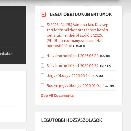
LEGUTÓBBI DOKUMENTUMOK
5/2026. (VI. 25.) Vámosújfalu Község
területén súlykorlátozáshoz kötött
behajtás rendjéről szóló 6/2025.
(VIII.01.) önkormányzati rendelet
módosításáról
(106 kB)
unkakör
4. számú melléklet 2026.06.24.
(65 kB)
3. számú melléklet 2026.06.24.
(335 kB)
Jegyzőkönyv 2026.06.24.
(215 kB)
Ruszin jegyzőkönyv 2026.05.04.
(932 kB)
See All Documents
LEGUTÓBBI HOZZÁSZÓLÁSOK