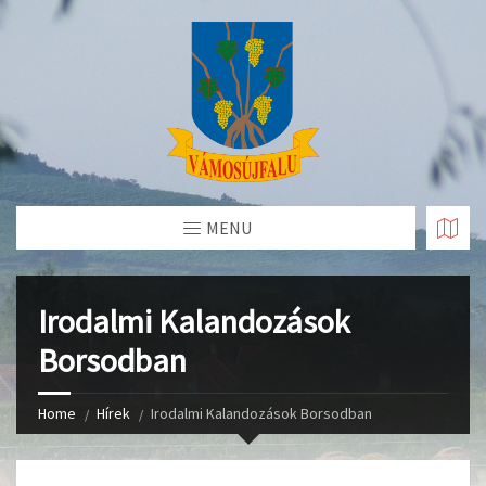
Skip
to
Content
MENU
Irodalmi Kalandozások
Borsodban
Home
Hírek
Irodalmi Kalandozások Borsodban