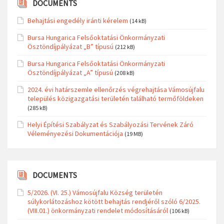
DOCUMENTS
Behajtási engedély iránti kérelem
(14 kB)
Bursa Hungarica Felsőoktatási Önkormányzati
Ösztöndíjpályázat „B” típusú
(212 kB)
Bursa Hungarica Felsőoktatási Önkormányzati
Ösztöndíjpályázat „A” típusú
(208 kB)
2024. évi határszemle ellenőrzés végrehajtása Vámosújfalu
település közigazgatási területén található termőföldeken
(285 kB)
Helyi Építési Szabályzat és Szabályozási Tervének Záró
Véleményezési Dokumentációja
(19 MB)
DOCUMENTS
5/2026. (VI. 25.) Vámosújfalu Község területén
súlykorlátozáshoz kötött behajtás rendjéről szóló 6/2025.
(VIII.01.) önkormányzati rendelet módosításáról
(106 kB)