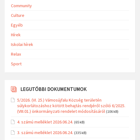
Community
Culture
Egyéb
Hírek
Iskolai hírek
Relax
Sport
LEGUTÓBBI DOKUMENTUMOK
5/2026. (VI. 25.) Vámosújfalu Község területén
súlykorlátozáshoz kötött behajtás rendjéről szóló 6/2025.
(VIII.01.) önkormányzati rendelet módosításáról
(106 kB)
4. számú melléklet 2026.06.24.
(65 kB)
3. számú melléklet 2026.06.24.
(335 kB)