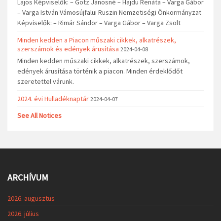
Lajos Képviselők: – Götz Jánosné – Hajdu Renáta – Varga Gábor
– Varga István Vámosújfalui Ruszin Nemzetiségi Önkormányzat
Képviselők: – Rimár Sándor – Varga Gábor – Varga Zsolt
Minden kedden a Piacon műszaki cikkek, alkatrészek,
szerszámok és edények árusítása
2024-04-08
Minden kedden műszaki cikkek, alkatrészek, szerszámok,
edények árusítása történik a piacon. Minden érdeklődőt
szeretettel várunk.
2024. évi Hulladéknaptár
2024-04-07
See All Notices
ARCHÍVUM
2026. augusztus
2026. július