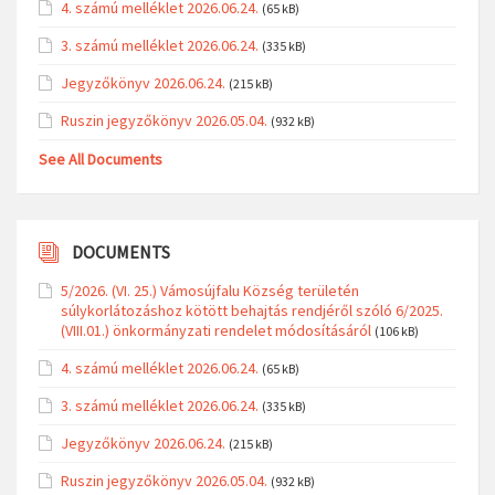
4. számú melléklet 2026.06.24.
(65 kB)
3. számú melléklet 2026.06.24.
(335 kB)
Jegyzőkönyv 2026.06.24.
(215 kB)
Ruszin jegyzőkönyv 2026.05.04.
(932 kB)
See All Documents
DOCUMENTS
5/2026. (VI. 25.) Vámosújfalu Község területén
súlykorlátozáshoz kötött behajtás rendjéről szóló 6/2025.
(VIII.01.) önkormányzati rendelet módosításáról
(106 kB)
4. számú melléklet 2026.06.24.
(65 kB)
3. számú melléklet 2026.06.24.
(335 kB)
Jegyzőkönyv 2026.06.24.
(215 kB)
Ruszin jegyzőkönyv 2026.05.04.
(932 kB)