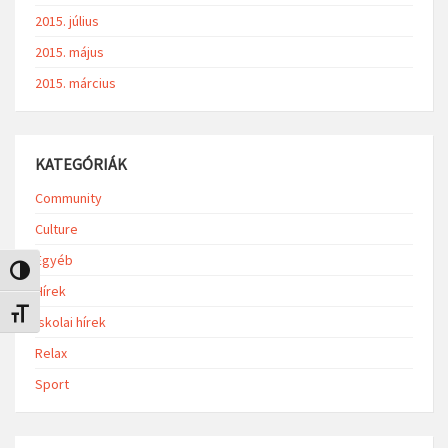
2015. július
2015. május
2015. március
KATEGÓRIÁK
Community
Culture
Egyéb
Nagy kontraszt váltása
Hírek
Betűméret váltása
Iskolai hírek
Relax
Sport