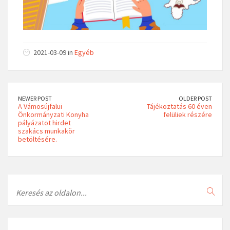
2021-03-09 in
Egyéb
NEWER POST
OLDER POST
A Vámosújfalui
Tájékoztatás 60 éven
Önkormányzati Konyha
felüliek részére
pályázatot hirdet
szakács munkakör
betöltésére.
Search