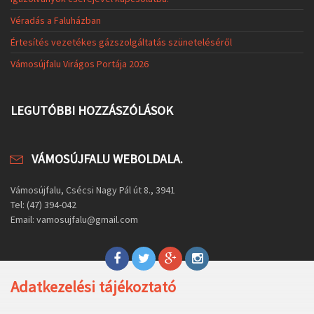
Véradás a Faluházban
Értesítés vezetékes gázszolgáltatás szüneteléséről
Vámosújfalu Virágos Portája 2026
LEGUTÓBBI HOZZÁSZÓLÁSOK
VÁMOSÚJFALU WEBOLDALA.
Vámosújfalu, Csécsi Nagy Pál út 8., 3941
Tel: (47) 394-042
Email: vamosujfalu@gmail.com
Adatkezelési tájékoztató