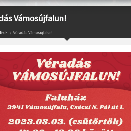
dás Vámosújfalun!
Hírek
Véradás Vámosújfalun!