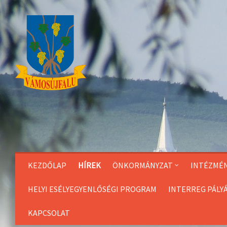
Skip
to
Content
KEZDŐLAP
HÍREK
ÖNKORMÁNYZAT
INTÉZMÉ
HELYI ESÉLYEGYENLŐSÉGI PROGRAM
INTERREG PÁLY
KAPCSOLAT