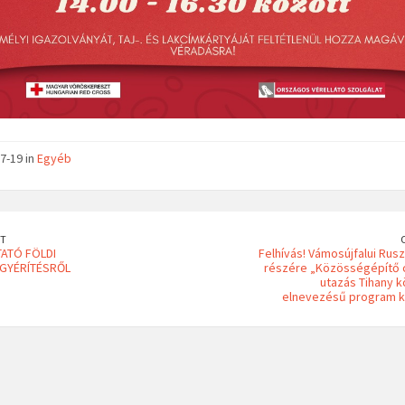
7-19 in
Egyéb
T
ATÓ FÖLDI
Felhívás! Vámosújfalui Rusz
GYÉRÍTÉSRŐL
részére „Közösségépítő 
utazás Tihany 
elnevezésű program k