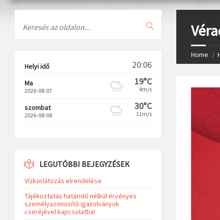
Search
Véra
Home
20:06
Helyi idő
19°C
Ma
4m/s
2026-08-07
30°C
szombat
11m/s
2026-08-08
LEGUTÓBBI BEJEGYZÉSEK
Vízkorlátozás elrendelése
Tájékoztatás határidő nélkül érvényes
személyazonosító igazolványok
cseréjével kapcsolatba!