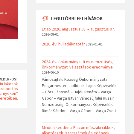
LEGUTÓBBI FELHÍVÁSOK
Étlap 2026. augusztus 03. – augusztus 07.
2026-08-01
2026. évi hulladéknaptár
2025-01-01
2024. évi önkormányzati és nemzetiségi
önkormányzati választások eredménye
2024-06-10
Vámosújfalu Község Önkormányzata
OLDER POST
in lakosok
Polgármester: Jadlóczki Lajos Képviselők:
csoportos
– Götz Jánosné – Hajdu Renáta – Varga
környékén”
eretében.
Gábor – Varga István Vámosújfalui Ruszin
Nemzetiségi Önkormányzat Képviselők: –
Rimár Sándor – Varga Gábor – Varga Zsolt
Minden kedden a Piacon műszaki cikkek,
alkatrészek, szerszámok és edények