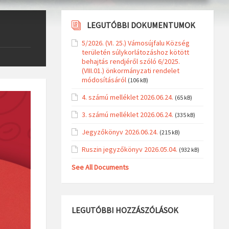
LEGUTÓBBI DOKUMENTUMOK
5/2026. (VI. 25.) Vámosújfalu Község
területén súlykorlátozáshoz kötött
behajtás rendjéről szóló 6/2025.
(VIII.01.) önkormányzati rendelet
módosításáról
(106 kB)
4. számú melléklet 2026.06.24.
(65 kB)
3. számú melléklet 2026.06.24.
(335 kB)
Jegyzőkönyv 2026.06.24.
(215 kB)
Ruszin jegyzőkönyv 2026.05.04.
(932 kB)
See All Documents
LEGUTÓBBI HOZZÁSZÓLÁSOK