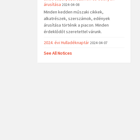
árusítása
2024-04-08
Minden kedden műszaki cikkek,
alkatrészek, szerszámok, edények
árusítása történik a piacon. Minden
érdeklődőt szeretettel várunk.
2024. évi Hulladéknaptár
2024-04-07
See All Notices