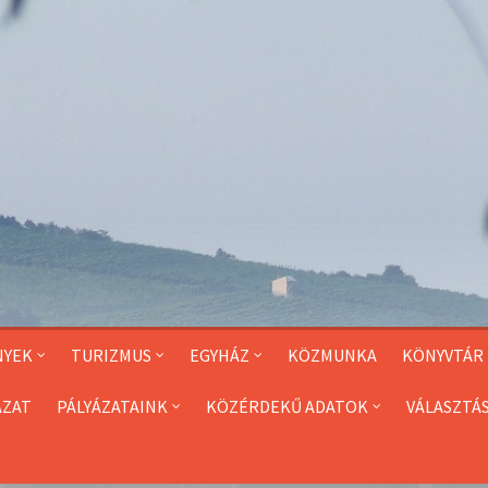
NYEK
TURIZMUS
EGYHÁZ
KÖZMUNKA
KÖNYVTÁR
ÁZAT
PÁLYÁZATAINK
KÖZÉRDEKŰ ADATOK
VÁLASZTÁ