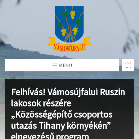
Skip
to
Content
MENU
Felhívás! Vámosújfalui Ruszin
lakosok részére
„Közösségépítő csoportos
utazás Tihany környékén”
elnevezésű program