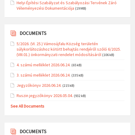
Helyi Építési Szabályzat és Szabályozási Tervének Záró
Véleményezési Dokumentációja
(19 MB)
DOCUMENTS
5/2026. (VI. 25.) Vámosújfalu Község területén
súlykorlátozáshoz kötött behajtás rendjéről szóló 6/2025.
(VIII.01.) önkormányzati rendelet módosításáról
(106 kB)
4. számú melléklet 2026.06.24.
(65 kB)
3. számú melléklet 2026.06.24.
(335 kB)
Jegyzőkönyv 2026.06.24.
(215 kB)
Ruszin jegyzőkönyv 2026.05.04.
(932 kB)
See All Documents
DOCUMENTS