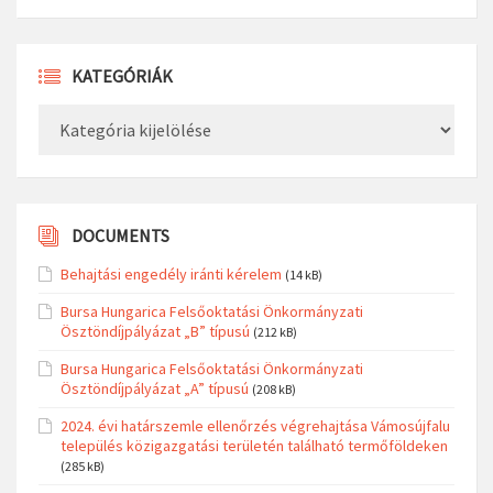
KATEGÓRIÁK
Kategóriák
DOCUMENTS
Behajtási engedély iránti kérelem
(14 kB)
Bursa Hungarica Felsőoktatási Önkormányzati
Ösztöndíjpályázat „B” típusú
(212 kB)
Bursa Hungarica Felsőoktatási Önkormányzati
Ösztöndíjpályázat „A” típusú
(208 kB)
2024. évi határszemle ellenőrzés végrehajtása Vámosújfalu
település közigazgatási területén található termőföldeken
(285 kB)