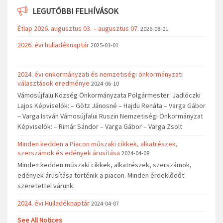
LEGUTÓBBI FELHÍVÁSOK
Étlap 2026. augusztus 03. – augusztus 07.
2026-08-01
2026. évi hulladéknaptár
2025-01-01
2024. évi önkormányzati és nemzetiségi önkormányzati
választások eredménye
2024-06-10
Vámosújfalu Község Önkormányzata Polgármester: Jadlóczki
Lajos Képviselők: – Götz Jánosné – Hajdu Renáta – Varga Gábor
– Varga István Vámosújfalui Ruszin Nemzetiségi Önkormányzat
Képviselők: – Rimár Sándor – Varga Gábor – Varga Zsolt
Minden kedden a Piacon műszaki cikkek, alkatrészek,
szerszámok és edények árusítása
2024-04-08
Minden kedden műszaki cikkek, alkatrészek, szerszámok,
edények árusítása történik a piacon. Minden érdeklődőt
szeretettel várunk.
2024. évi Hulladéknaptár
2024-04-07
See All Notices