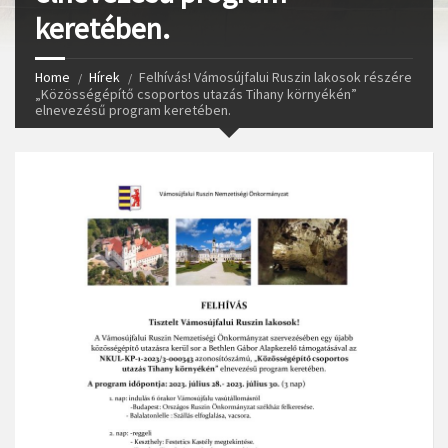
keretében.
Home
Hírek
Felhívás! Vámosújfalui Ruszin lakosok részére
„Közösségépítő csoportos utazás Tihany környékén”
elnevezésű program keretében.