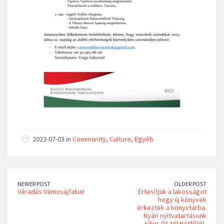
2023-07-03 in
Community
,
Culture
,
Egyéb
NEWER POST
OLDER POST
Véradás Vámosújfalun!
Értesítjük a lakosságot
hogy új könyvek
érkeztek a könyvtárba.
Nyári nyitvatartásunk
július 03-tól Hétfőtől-