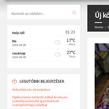
Search
Új k
Home
01:23
Helyi idő
17°C
Ma
4m/s
2026-08-08
27°C
vasárnap
7m/s
2026-08-09
LEGUTÓBBI BEJEGYZÉSEK
Vízkorlátozás elrendelése
Tájékoztatás határidő nélkül érvényes
személyazonosító igazolványok
cseréjével kapcsolatba!