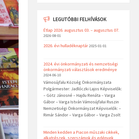
LEGUTÓBBI FELHÍVÁSOK
Étlap 2026. augusztus 03. – augusztus 07.
2026-08-01
2026. évi hulladéknaptár
2025-01-01
2024. évi önkormányzati és nemzetiségi
önkormányzati választások eredménye
2024-06-10
Vámosújfalu Község Önkormányzata
Polgármester: Jadlóczki Lajos Képviselők:
– Götz Jánosné – Hajdu Renáta – Varga
Gábor – Varga István Vámosújfalui Ruszin
Nemzetiségi Önkormányzat Képviselők: –
Rimár Sándor – Varga Gábor – Varga Zsolt
Minden kedden a Piacon műszaki cikkek,
alkatrészek, szerszámok és edények