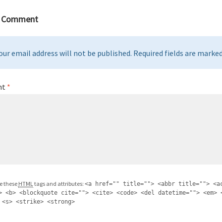
a Comment
our email address will not be published. Required fields are marked 
nt
*
e these
HTML
tags and attributes:
<a href="" title=""> <abbr title=""> <a
> <b> <blockquote cite=""> <cite> <code> <del datetime=""> <em> 
 <s> <strike> <strong>