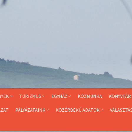
NYEK
TURIZMUS
EGYHÁZ
KÖZMUNKA
KÖNYVTÁR
ÁZAT
PÁLYÁZATAINK
KÖZÉRDEKŰ ADATOK
VÁLASZTÁ