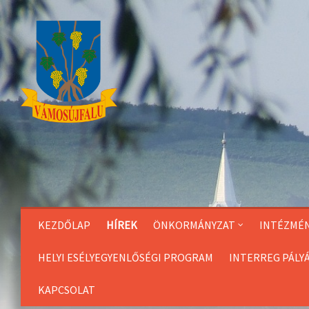
Skip
to
Content
KEZDŐLAP
HÍREK
ÖNKORMÁNYZAT
INTÉZMÉ
HELYI ESÉLYEGYENLŐSÉGI PROGRAM
INTERREG PÁLY
KAPCSOLAT