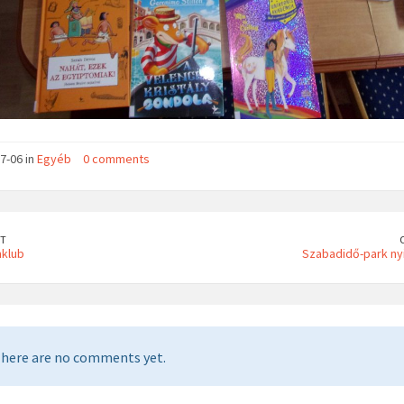
7-06 in
Egyéb
0 comments
T
mklub
Szabadidő-park nyi
here are no comments yet.