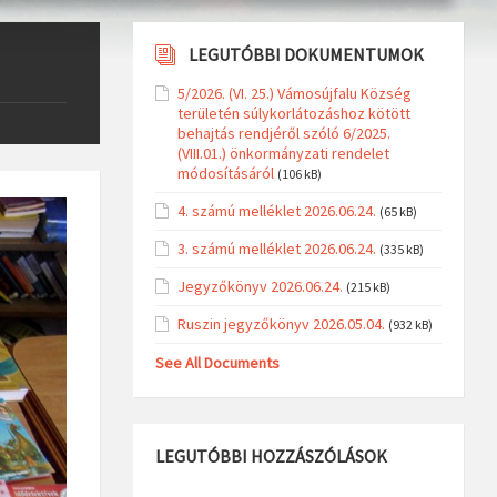
LEGUTÓBBI DOKUMENTUMOK
5/2026. (VI. 25.) Vámosújfalu Község
területén súlykorlátozáshoz kötött
behajtás rendjéről szóló 6/2025.
(VIII.01.) önkormányzati rendelet
módosításáról
(106 kB)
4. számú melléklet 2026.06.24.
(65 kB)
3. számú melléklet 2026.06.24.
(335 kB)
Jegyzőkönyv 2026.06.24.
(215 kB)
Ruszin jegyzőkönyv 2026.05.04.
(932 kB)
See All Documents
LEGUTÓBBI HOZZÁSZÓLÁSOK