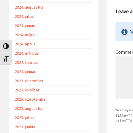
2024. augusztus
Leave 
2024. július
2024. június
Y
2024. május
2024. április
Nagy kontraszt váltása
Comme
2024. március
Betűméret váltása
2024. február
2024. január
2023. december
2023. október
2023. szeptember
2023. augusztus
You may us
title=""
2023. július
cite="">
2023. június