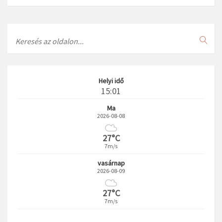
Search
Helyi idő
15:01
Ma
2026-08-08
27°C
7m/s
vasárnap
2026-08-09
27°C
7m/s