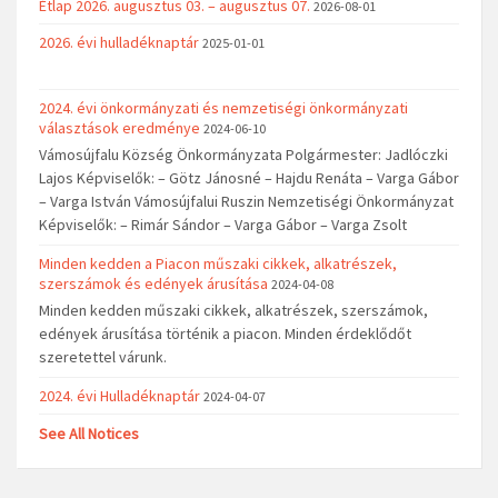
Étlap 2026. augusztus 03. – augusztus 07.
2026-08-01
2026. évi hulladéknaptár
2025-01-01
2024. évi önkormányzati és nemzetiségi önkormányzati
választások eredménye
2024-06-10
Vámosújfalu Község Önkormányzata Polgármester: Jadlóczki
Lajos Képviselők: – Götz Jánosné – Hajdu Renáta – Varga Gábor
– Varga István Vámosújfalui Ruszin Nemzetiségi Önkormányzat
Képviselők: – Rimár Sándor – Varga Gábor – Varga Zsolt
Minden kedden a Piacon műszaki cikkek, alkatrészek,
szerszámok és edények árusítása
2024-04-08
Minden kedden műszaki cikkek, alkatrészek, szerszámok,
edények árusítása történik a piacon. Minden érdeklődőt
szeretettel várunk.
2024. évi Hulladéknaptár
2024-04-07
See All Notices