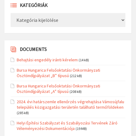
KATEGÓRIÁK
Kategóriák
DOCUMENTS
Behajtási engedély iránti kérelem
(14 kB)
Bursa Hungarica Felsőoktatási Önkormányzati
Ösztöndíjpályázat „B” típusú
(212 kB)
Bursa Hungarica Felsőoktatási Önkormányzati
Ösztöndíjpályázat „A” típusú
(208 kB)
2024. évi határszemle ellenőrzés végrehajtása Vámosújfalu
település közigazgatási területén található termőföldeken
(285 kB)
Helyi Építési Szabályzat és Szabályozási Tervének Záró
Véleményezési Dokumentációja
(19 MB)