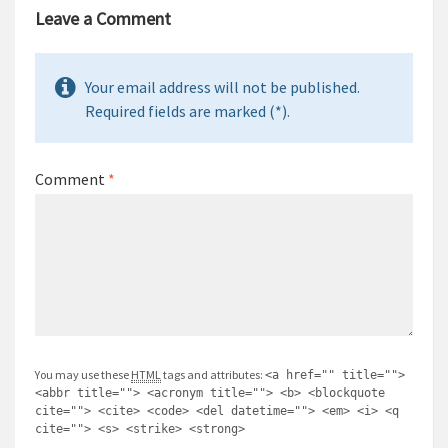
Leave a Comment
Your email address will not be published.
Required fields are marked (*).
Comment
*
You may use these
HTML
tags and attributes:
<a href="" title="">
<abbr title=""> <acronym title=""> <b> <blockquote
cite=""> <cite> <code> <del datetime=""> <em> <i> <q
cite=""> <s> <strike> <strong>