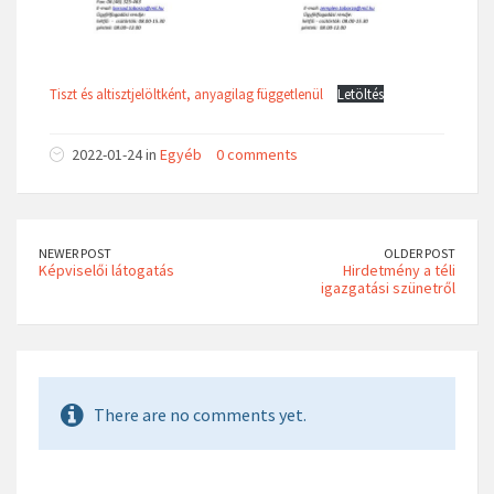
Tiszt és altisztjelöltként, anyagilag függetlenül
Letöltés
2022-01-24 in
Egyéb
0 comments
NEWER POST
OLDER POST
Képviselői látogatás
Hirdetmény a téli
igazgatási szünetről
There are no comments yet.