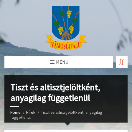
Skip
to
Content
MENU
Tiszt és altisztjelöltként,
anyagilag függetlenül
Home
Hírek
Tiszt és altisztjelöltként, anyagilag
függetlenül