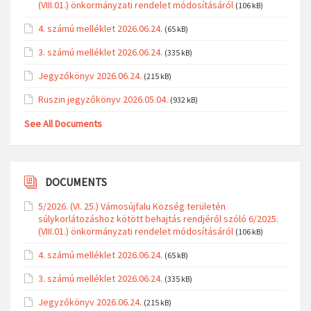
(VIII.01.) önkormányzati rendelet módosításáról
(106 kB)
4. számú melléklet 2026.06.24.
(65 kB)
3. számú melléklet 2026.06.24.
(335 kB)
Jegyzőkönyv 2026.06.24.
(215 kB)
Ruszin jegyzőkönyv 2026.05.04.
(932 kB)
See All Documents
DOCUMENTS
5/2026. (VI. 25.) Vámosújfalu Község területén
súlykorlátozáshoz kötött behajtás rendjéről szóló 6/2025.
(VIII.01.) önkormányzati rendelet módosításáról
(106 kB)
4. számú melléklet 2026.06.24.
(65 kB)
3. számú melléklet 2026.06.24.
(335 kB)
Jegyzőkönyv 2026.06.24.
(215 kB)