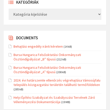
KATEGÓRIÁK
Kategóriák
DOCUMENTS
Behajtási engedély iránti kérelem
(14 kB)
Bursa Hungarica Felsőoktatási Önkormányzati
Ösztöndíjpályázat „B” típusú
(212 kB)
Bursa Hungarica Felsőoktatási Önkormányzati
Ösztöndíjpályázat „A” típusú
(208 kB)
2024. évi határszemle ellenőrzés végrehajtása Vámosújfalu
település közigazgatási területén található termőföldeken
(285 kB)
Helyi Építési Szabályzat és Szabályozási Tervének Záró
Véleményezési Dokumentációja
(19 MB)