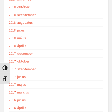
2018. október
2018. szeptember
2018. augusztus
2018. július
2018. május
2018. április
2017. december
2017. október
Nagy kontraszt váltása
2017. szeptember
2017. június
Betűméret váltása
2017. május
2017. március
2016. június
2016. április