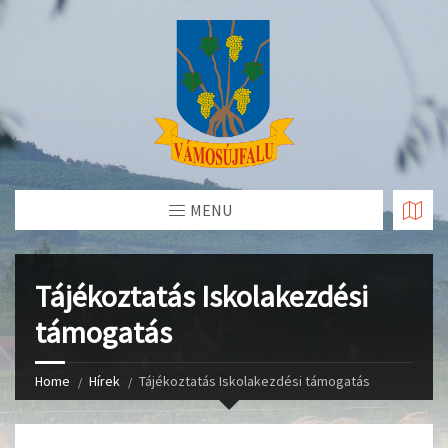
Skip
to
Content
MENU
Tájékoztatás Iskolakezdési
támogatás
Home
Hírek
Tájékoztatás Iskolakezdési támogatás