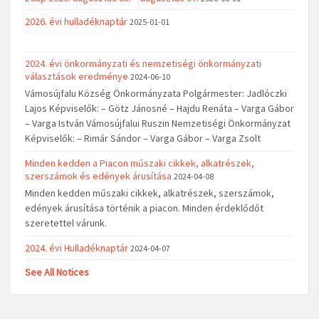
2026. évi hulladéknaptár
2025-01-01
2024. évi önkormányzati és nemzetiségi önkormányzati
választások eredménye
2024-06-10
Vámosújfalu Község Önkormányzata Polgármester: Jadlóczki
Lajos Képviselők: – Götz Jánosné – Hajdu Renáta – Varga Gábor
– Varga István Vámosújfalui Ruszin Nemzetiségi Önkormányzat
Képviselők: – Rimár Sándor – Varga Gábor – Varga Zsolt
Minden kedden a Piacon műszaki cikkek, alkatrészek,
szerszámok és edények árusítása
2024-04-08
Minden kedden műszaki cikkek, alkatrészek, szerszámok,
edények árusítása történik a piacon. Minden érdeklődőt
szeretettel várunk.
2024. évi Hulladéknaptár
2024-04-07
See All Notices