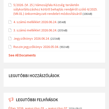
5/2026. (VI. 25.) Vámosújfalu Község területén
súlykorlátozáshoz kötött behajtás rendjéről szóló 6/2025.
(VIII.01.) önkormányzati rendelet módosításáról
(106 kB)
4. számú melléklet 2026.06.24.
(65 kB)
3. számú melléklet 2026.06.24.
(335 kB)
Jegyzőkönyv 2026.06.24.
(215 kB)
Ruszin jegyzőkönyv 2026.05.04.
(932 kB)
See All Documents
LEGUTÓBBI HOZZÁSZÓLÁSOK
LEGUTÓBBI FELHÍVÁSOK
Étlap 2026. augusztus 03. – augusztus 07.
2026-08-01