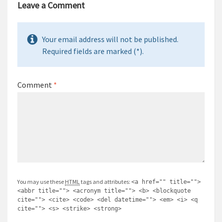
Leave a Comment
Your email address will not be published.
Required fields are marked (*).
Comment
*
You may use these
HTML
tags and attributes:
<a href="" title="">
<abbr title=""> <acronym title=""> <b> <blockquote
cite=""> <cite> <code> <del datetime=""> <em> <i> <q
cite=""> <s> <strike> <strong>