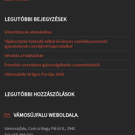
LEGUTÓBBI BEJEGYZÉSEK
Vízkorlátozás elrendelése
Tájékoztatás határidő nélkül érvényes személyazonosító
igazolványok cseréjével kapcsolatba!
Véradás a Faluházban
Értesítés vezetékes gázszolgáltatás szüneteléséről
Vámosújfalu Virágos Portája 2026
LEGUTÓBBI HOZZÁSZÓLÁSOK
VÁMOSÚJFALU WEBOLDALA.
Vámosújfalu, Csécsi Nagy Pál út 8., 3941
Tel: (47) 394-042