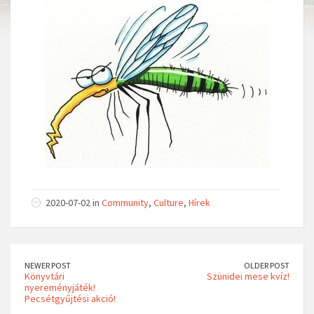
2020-07-02 in
Community
,
Culture
,
Hírek
NEWER POST
OLDER POST
Könyvtári
Szünidei mese kvíz!
nyereményjáték!
Pecsétgyűjtési akció!