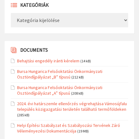
KATEGÓRIÁK
Kategóriák
DOCUMENTS
Behajtási engedély iránti kérelem
(14 kB)
Bursa Hungarica Felsőoktatási Önkormányzati
Ösztöndíjpályázat „B” típusú
(212 kB)
Bursa Hungarica Felsőoktatási Önkormányzati
Ösztöndíjpályázat „A” típusú
(208 kB)
2024. évi határszemle ellenőrzés végrehajtása Vámosújfalu
település közigazgatási területén található termőföldeken
(285 kB)
Helyi Építési Szabályzat és Szabályozási Tervének Záró
Véleményezési Dokumentációja
(19 MB)