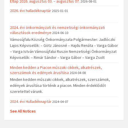
Étlap 2026. augusztus 03. – augusztus 07.
2026-08-01
2026. évi hulladéknaptár
2025-01-01
2024. évi önkormányzati és nemzetiségi önkormányzati
választások eredménye
2024-06-10
Vámosújfalu Község Önkormányzata Polgármester: Jadlóczki
Lajos Képviselők: – Götz Jánosné – Hajdu Renáta – Varga Gábor
– Varga István Vámosújfalui Ruszin Nemzetiségi Önkormányzat
Képviselők: – Rimár Sándor – Varga Gábor – Varga Zsolt
Minden kedden a Piacon műszaki cikkek, alkatrészek,
szerszámok és edények árusítása
2024-04-08
Minden kedden műszaki cikkek, alkatrészek, szerszámok,
edények árusítása történik a piacon. Minden érdeklődőt
szeretettel várunk.
2024. évi Hulladéknaptár
2024-04-07
See All Notices