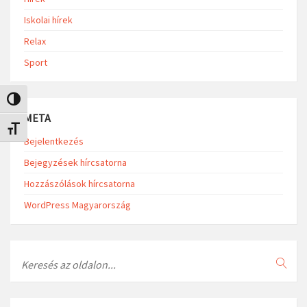
Iskolai hírek
Relax
Sport
Nagy kontraszt váltása
META
Betűméret váltása
Bejelentkezés
Bejegyzések hírcsatorna
Hozzászólások hírcsatorna
WordPress Magyarország
Search