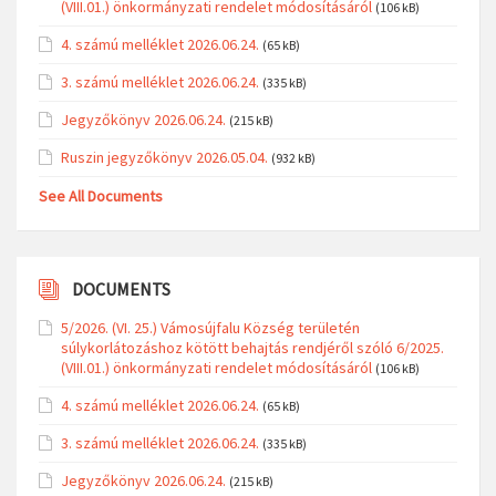
(VIII.01.) önkormányzati rendelet módosításáról
(106 kB)
4. számú melléklet 2026.06.24.
(65 kB)
3. számú melléklet 2026.06.24.
(335 kB)
Jegyzőkönyv 2026.06.24.
(215 kB)
Ruszin jegyzőkönyv 2026.05.04.
(932 kB)
See All Documents
DOCUMENTS
5/2026. (VI. 25.) Vámosújfalu Község területén
súlykorlátozáshoz kötött behajtás rendjéről szóló 6/2025.
(VIII.01.) önkormányzati rendelet módosításáról
(106 kB)
4. számú melléklet 2026.06.24.
(65 kB)
3. számú melléklet 2026.06.24.
(335 kB)
Jegyzőkönyv 2026.06.24.
(215 kB)