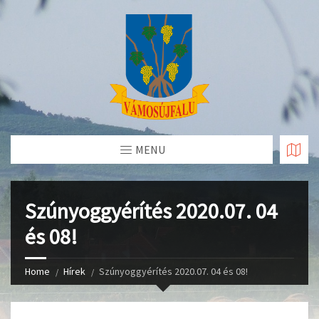
Skip
to
Content
MENU
Szúnyoggyérítés 2020.07. 04
és 08!
Home
Hírek
Szúnyoggyérítés 2020.07. 04 és 08!