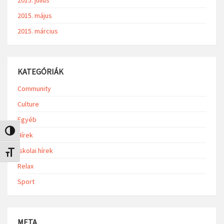
2015. május
2015. március
KATEGÓRIÁK
Community
Culture
Egyéb
Nagy kontraszt váltása
Hírek
Iskolai hírek
Betűméret váltása
Relax
Sport
META