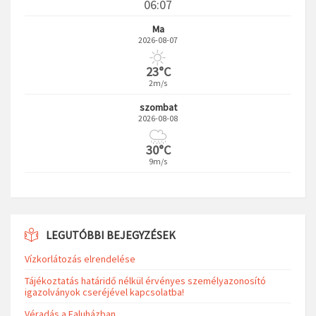
06:07
Ma
2026-08-07
23°C
2m/s
szombat
2026-08-08
30°C
9m/s
LEGUTÓBBI BEJEGYZÉSEK
Vízkorlátozás elrendelése
Tájékoztatás határidő nélkül érvényes személyazonosító
igazolványok cseréjével kapcsolatba!
Véradás a Faluházban