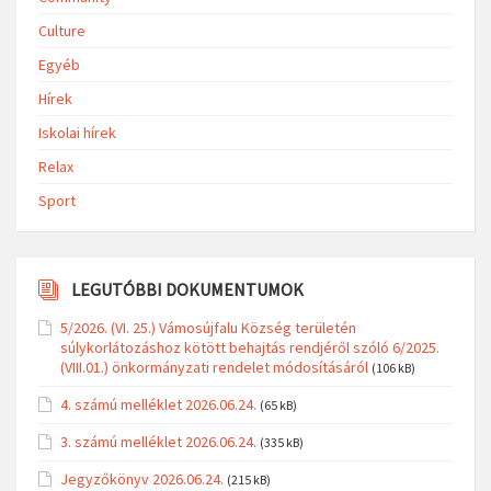
Culture
Egyéb
Hírek
Iskolai hírek
Relax
Sport
LEGUTÓBBI DOKUMENTUMOK
5/2026. (VI. 25.) Vámosújfalu Község területén
súlykorlátozáshoz kötött behajtás rendjéről szóló 6/2025.
(VIII.01.) önkormányzati rendelet módosításáról
(106 kB)
4. számú melléklet 2026.06.24.
(65 kB)
3. számú melléklet 2026.06.24.
(335 kB)
Jegyzőkönyv 2026.06.24.
(215 kB)