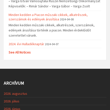
– Varga István Vámosújfalui Ruszin Nemzetiségi Önkormányzat
Képviselők: – Rimár Sándor – Varga Gábor – Varga Zsolt
Minden kedden a Piacon műszaki cikkek, alkatrészek,
szerszámok és edények árusítása
2024-04-08
Minden kedden műszaki cikkek, alkatrészek, szerszámok,
edények árusítása történik a piacon. Minden érdeklődőt
szeretettel várunk.
2024. évi Hulladéknaptár
2024-04-07
See All Notices
ARCHÍVUM
2026. augusztus
2026. július
2026. június