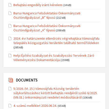
Behajtási engedély iránti kérelem
(14 kB)
Bursa Hungarica Felsőoktatási Önkormányzati
Ösztöndíjpályázat „B” típusú
(212 kB)
Bursa Hungarica Felsőoktatási Önkormányzati
Ösztöndíjpályázat „A” típusú
(208 kB)
2024. évi határszemle ellenőrzés végrehajtása Vámosújfalu
település közigazgatási területén található termőföldeken
(285 kB)
Helyi Építési Szabályzat és Szabályozási Tervének Záró
Véleményezési Dokumentációja
(19 MB)
DOCUMENTS
5/2026. (VI. 25.) Vámosújfalu Község területén
súlykorlátozáshoz kötött behajtás rendjéről szóló 6/2025.
(VIII.01.) önkormányzati rendelet módosításáról
(106 kB)
4. számú melléklet 2026.06.24.
(65 kB)