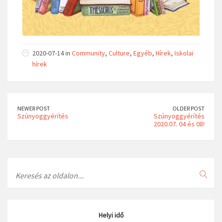
2020-07-14 in
Community
,
Culture
,
Egyéb
,
Hírek
,
Iskolai
hírek
NEWER POST
OLDER POST
Szúnyoggyérítés
Szúnyoggyérítés
2020.07. 04 és 08!
Search
Helyi idő