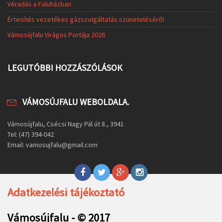
Véradás a Faluházban
Értesítés vezetékes gázszolgáltatás szüneteléséről
Vámosújfalu Virágos Portája 2026
LEGUTÓBBI HOZZÁSZÓLÁSOK
VÁMOSÚJFALU WEBOLDALA.
Vámosújfalu, Csécsi Nagy Pál út 8., 3941
Tel: (47) 394-042
Email: vamosujfalu@gmail.com
Adatkezelési tájékoztató
Vámosújfalu - © 2017