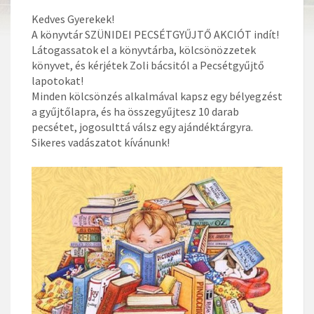
Kedves Gyerekek!
A könyvtár SZÜNIDEI PECSÉTGYŰJTŐ AKCIÓT indít!
Látogassatok el a könyvtárba, kölcsönözzetek
könyvet, és kérjétek Zoli bácsitól a Pecsétgyűjtő
lapotokat!
Minden kölcsönzés alkalmával kapsz egy bélyegzést
a gyűjtőlapra, és ha összegyűjtesz 10 darab
pecsétet, jogosulttá válsz egy ajándéktárgyra.
Sikeres vadászatot kívánunk!