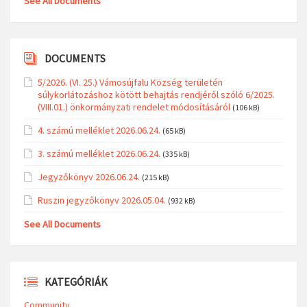
See All Documents
DOCUMENTS
5/2026. (VI. 25.) Vámosújfalu Község területén
súlykorlátozáshoz kötött behajtás rendjéről szóló 6/2025.
(VIII.01.) önkormányzati rendelet módosításáról
(106 kB)
4. számú melléklet 2026.06.24.
(65 kB)
3. számú melléklet 2026.06.24.
(335 kB)
Jegyzőkönyv 2026.06.24.
(215 kB)
Ruszin jegyzőkönyv 2026.05.04.
(932 kB)
See All Documents
KATEGÓRIÁK
Community