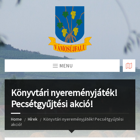
Skip
to
Content
MENU
Könyvtári nyereményjáték!
Pecsétgyűjtési akció!
Home
Hírek
Könyvtári nyereményjáték! Pecsétgyűjtési
akció!