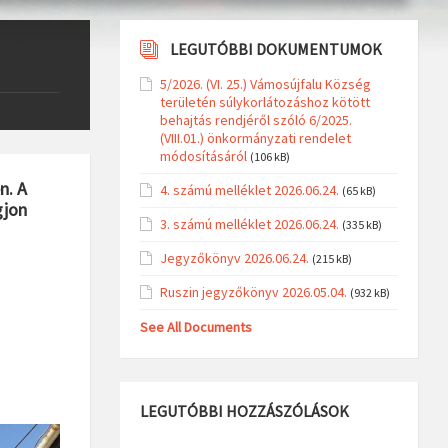
LEGUTÓBBI DOKUMENTUMOK
5/2026. (VI. 25.) Vámosújfalu Község
területén súlykorlátozáshoz kötött
behajtás rendjéről szóló 6/2025.
(VIII.01.) önkormányzati rendelet
módosításáról
(106 kB)
n. A
4. számú melléklet 2026.06.24.
(65 kB)
gjon
3. számú melléklet 2026.06.24.
(335 kB)
Jegyzőkönyv 2026.06.24.
(215 kB)
Ruszin jegyzőkönyv 2026.05.04.
(932 kB)
See All Documents
LEGUTÓBBI HOZZÁSZÓLÁSOK