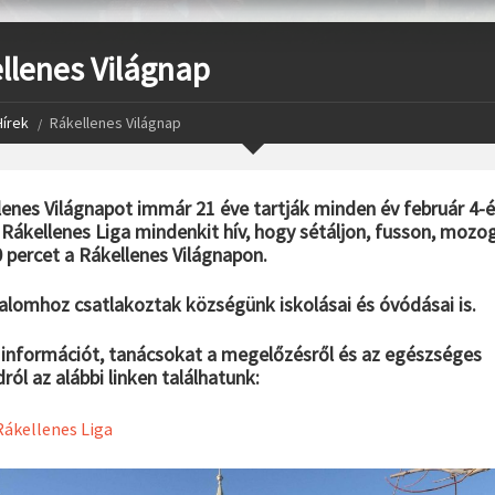
llenes Világnap
Hírek
Rákellenes Világnap
lenes Világnapot immár 21 éve tartják minden év február 4-é
Rákellenes Liga mindenkit hív, hogy sétáljon, fusson, mozo
0 percet a Rákellenes Világnapon.
lomhoz csatlakoztak községünk iskolásai és óvódásai is.
információt, tanácsokat a megelőzésről és az egészséges
ól az alábbi linken találhatunk:
ákellenes Liga