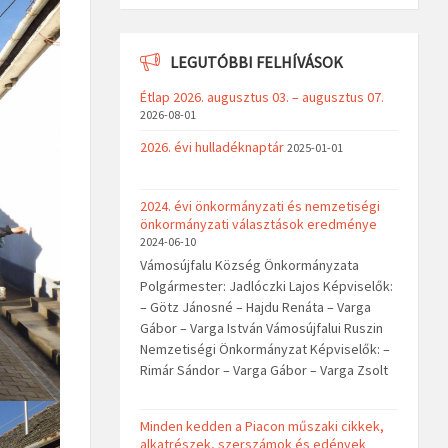
LEGUTÓBBI FELHÍVÁSOK
Étlap 2026. augusztus 03. – augusztus 07.
2026-08-01
2026. évi hulladéknaptár
2025-01-01
2024. évi önkormányzati és nemzetiségi
önkormányzati választások eredménye
2024-06-10
Vámosújfalu Község Önkormányzata
Polgármester: Jadlóczki Lajos Képviselők:
– Götz Jánosné – Hajdu Renáta – Varga
Gábor – Varga István Vámosújfalui Ruszin
Nemzetiségi Önkormányzat Képviselők: –
Rimár Sándor – Varga Gábor – Varga Zsolt
Minden kedden a Piacon műszaki cikkek,
alkatrészek, szerszámok és edények