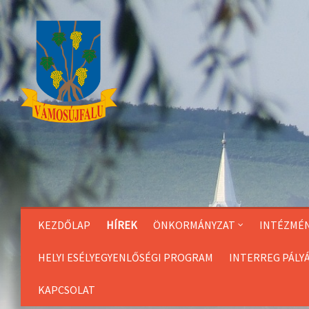
Skip
to
Content
KEZDŐLAP
HÍREK
ÖNKORMÁNYZAT
INTÉZMÉ
HELYI ESÉLYEGYENLŐSÉGI PROGRAM
INTERREG PÁLY
KAPCSOLAT