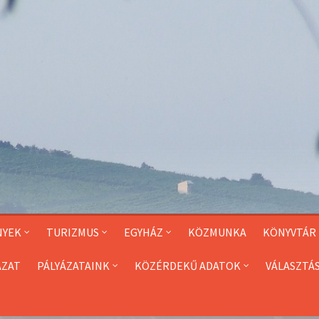
NYEK
TURIZMUS
EGYHÁZ
KÖZMUNKA
KÖNYVTÁR
ÁZAT
PÁLYÁZATAINK
KÖZÉRDEKŰ ADATOK
VÁLASZTÁ