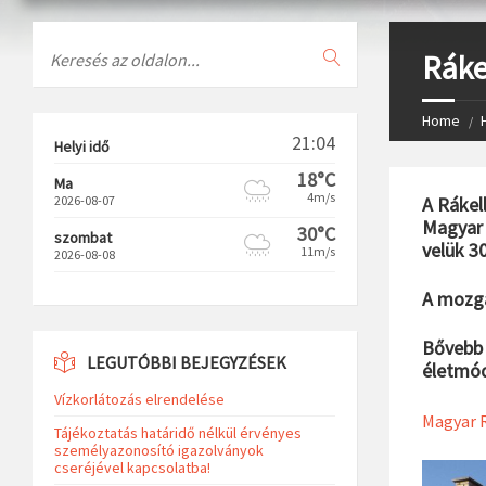
Search
Ráke
Home
21:04
Helyi idő
18°C
Ma
4m/s
2026-08-07
A Rákel
Magyar 
30°C
szombat
velük 3
11m/s
2026-08-08
A mozga
Bővebb 
LEGUTÓBBI BEJEGYZÉSEK
életmódr
Vízkorlátozás elrendelése
Magyar R
Tájékoztatás határidő nélkül érvényes
személyazonosító igazolványok
cseréjével kapcsolatba!