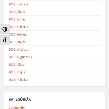
2017. március
2016. június
2016. április
2016. március
Nagy kontraszt váltása
2016. február
Betűméret váltása
2016. január
2015. október
2015. augusztus
2015. július
2015. május
2015. március
KATEGÓRIÁK
Community