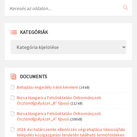
Search
KATEGÓRIÁK
Kategóriák
DOCUMENTS
Behajtási engedély iránti kérelem
(14 kB)
Bursa Hungarica Felsőoktatási Önkormányzati
Ösztöndíjpályázat „B” típusú
(212 kB)
Bursa Hungarica Felsőoktatási Önkormányzati
Ösztöndíjpályázat „A” típusú
(208 kB)
2024. évi határszemle ellenőrzés végrehajtása Vámosújfalu
település közigazgatási területén található termőföldeken