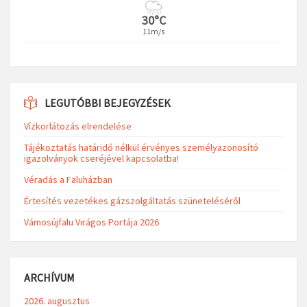
30°C
11m/s
LEGUTÓBBI BEJEGYZÉSEK
Vízkorlátozás elrendelése
Tájékoztatás határidő nélkül érvényes személyazonosító
igazolványok cseréjével kapcsolatba!
Véradás a Faluházban
Értesítés vezetékes gázszolgáltatás szüneteléséről
Vámosújfalu Virágos Portája 2026
ARCHÍVUM
2026. augusztus