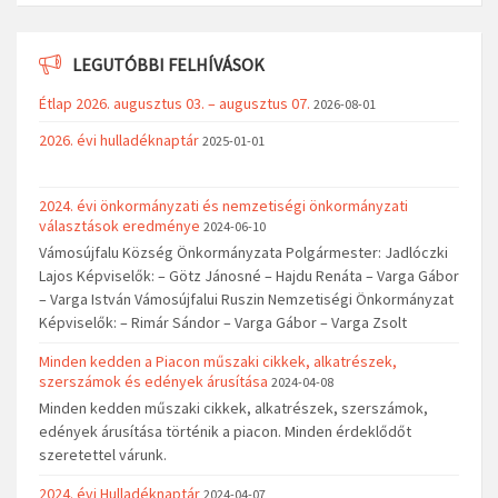
LEGUTÓBBI FELHÍVÁSOK
Étlap 2026. augusztus 03. – augusztus 07.
2026-08-01
2026. évi hulladéknaptár
2025-01-01
2024. évi önkormányzati és nemzetiségi önkormányzati
választások eredménye
2024-06-10
Vámosújfalu Község Önkormányzata Polgármester: Jadlóczki
Lajos Képviselők: – Götz Jánosné – Hajdu Renáta – Varga Gábor
– Varga István Vámosújfalui Ruszin Nemzetiségi Önkormányzat
Képviselők: – Rimár Sándor – Varga Gábor – Varga Zsolt
Minden kedden a Piacon műszaki cikkek, alkatrészek,
szerszámok és edények árusítása
2024-04-08
Minden kedden műszaki cikkek, alkatrészek, szerszámok,
edények árusítása történik a piacon. Minden érdeklődőt
szeretettel várunk.
2024. évi Hulladéknaptár
2024-04-07