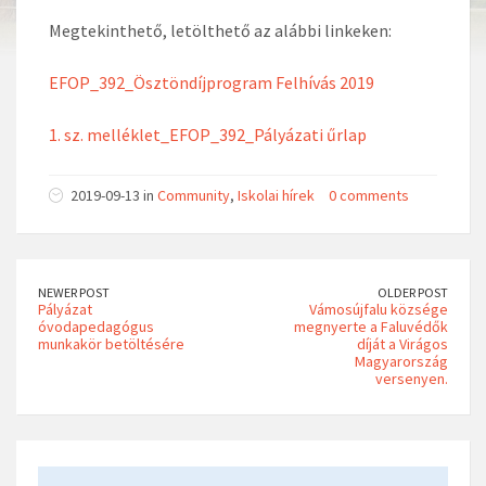
Megtekinthető, letölthető az alábbi linkeken:
EFOP_392_Ösztöndíjprogram Felhívás 2019
1. sz. melléklet_EFOP_392_Pályázati űrlap
2019-09-13 in
Community
,
Iskolai hírek
0 comments
NEWER POST
OLDER POST
Pályázat
Vámosújfalu községe
óvodapedagógus
megnyerte a Faluvédők
munkakör betöltésére
díját a Virágos
Magyarország
versenyen.