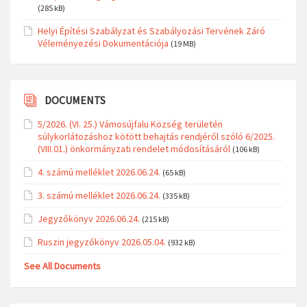
(285 kB)
Helyi Építési Szabályzat és Szabályozási Tervének Záró
Véleményezési Dokumentációja
(19 MB)
DOCUMENTS
5/2026. (VI. 25.) Vámosújfalu Község területén
súlykorlátozáshoz kötött behajtás rendjéről szóló 6/2025.
(VIII.01.) önkormányzati rendelet módosításáról
(106 kB)
4. számú melléklet 2026.06.24.
(65 kB)
3. számú melléklet 2026.06.24.
(335 kB)
Jegyzőkönyv 2026.06.24.
(215 kB)
Ruszin jegyzőkönyv 2026.05.04.
(932 kB)
See All Documents