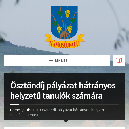
Skip
to
Content
MENU
Ösztöndíj pályázat hátrányos
helyzetű tanulók számára
Home
Hírek
Ösztöndíj pályázat hátrányos helyzetű
tanulók számára