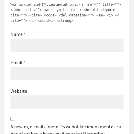
You may use these
HTML
tags and attributes:
<a href="" title="">
<abbr title=""> <acronym title=""> <b> <blockquote
cite=""> <cite> <code> <del datetime=""> <em> <i> <q
cite=""> <s> <strike> <strong>
Name
*
Email
*
Website
A nevem, e-mail címem, és weboldalcímem mentése a
böngészőben a következő hozzászólásomhoz.