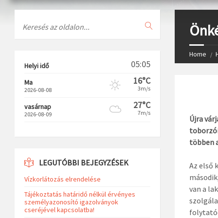
Search
Önké
Home
05:05
Helyi idő
16°C
Ma
3m/s
2026-08-08
27°C
vasárnap
7m/s
2026-08-09
Újra vár
toborzói
többen a
LEGUTÓBBI BEJEGYZÉSEK
Az első 
második,
Vízkorlátozás elrendelése
van a la
Tájékoztatás határidő nélkül érvényes
szolgála
személyazonosító igazolványok
cseréjével kapcsolatba!
folytató