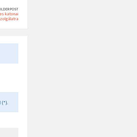
OLDER POST
es katonai
zolgálatra
(*).