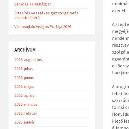
minimálb
Véradás a Faluházban
ezer Ft.
Értesítés vezetékes gázszolgáltatás
szüneteléséről
A szepte
Vámosújfalu Virágos Portája 2026
megyéjéb
mindenna
résztvev
ARCHÍVUM
szolgála
egyaránt
2026. augusztus
ejtőerny
2026. július
harcjárm
2026. június
A progra
2026. május
lehet ho
2026. április
szerződé
2026. március
formák m
2026. február
Honvédsé
illető l
2026. január
állampol