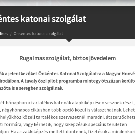
ntes katonai szolgálat
Hírek
Önkéntes katonai szolgálat
Rugalmas szolgálat, biztos jövedelem
ják a jelentkezőket Önkéntes Katonai Szolgálatra a Magyar Honv
rodáiban. A tavaly őszi pilot programba mintegy ötszázan került
zóta is a seregben szolgálnak.
két hónapban a tartalékos katonák alapkiképzésen vesznek részt,
 négyhónapos ciklusban több opció közül is választhatnak. Lehe
khelyükhöz közeli tartalékos szervezetnél maradni, átszerződhe
ti formára, vagy kérhetik, hogy kiképzésük speciális területen
djon. Ha a szakkiképzés mellett döntenek, fizetésük a mindenkor