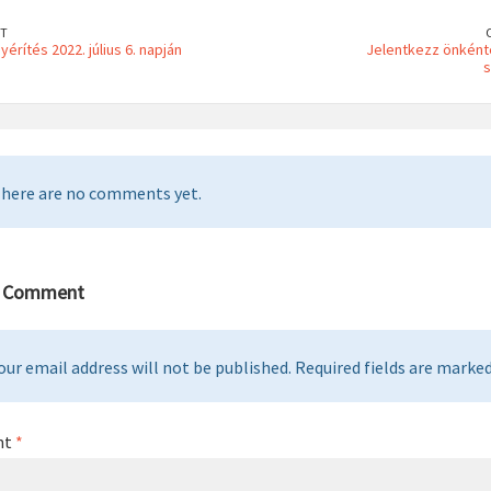
T
rítés 2022. július 6. napján
Jelentkezz önként
s
here are no comments yet.
a Comment
our email address will not be published. Required fields are marked 
nt
*