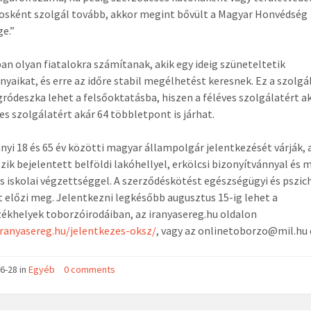
osként szolgál tovább, akkor megint bővült a Magyar Honvédség
e.”
an olyan fiatalokra számítanak, akik egy ideig szüneteltetik
yaikat, és erre az időre stabil megélhetést keresnek. Ez a szolgál
ródeszka lehet a felsőoktatásba, hiszen a féléves szolgálatért ak
es szolgálatért akár 64 többletpont is járhat.
yi 18 és 65 év közötti magyar állampolgár jelentkezését várják, 
zik bejelentett belföldi lakóhellyel, erkölcsi bizonyítvánnyal és
s iskolai végzettséggel. A szerződéskötést egészségügyi és pszic
t előzi meg. Jelentkezni legkésőbb augusztus 15-ig lehet a
khelyek toborzóirodáiban, az iranyasereg.hu oldalon
iranyasereg.hu/jelentkezes-oksz/
, vagy az onlinetoborzo@mil.hu 
6-28 in
Egyéb
0 comments