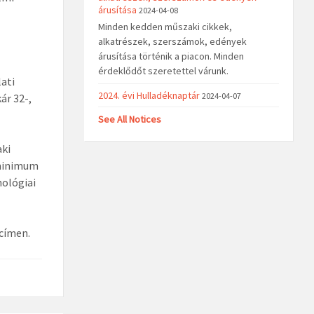
árusítása
2024-04-08
Minden kedden műszaki cikkek,
alkatrészek, szerszámok, edények
árusítása történik a piacon. Minden
érdeklődőt szeretettel várunk.
ati
2024. évi Hulladéknaptár
2024-04-07
ár 32-,
See All Notices
aki
 minimum
hológiai
címen.