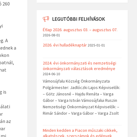
ó 260
LEGUTÓBBI FELHÍVÁSOK
yi
Étlap 2026. augusztus 03. – augusztus 07.
2026-08-01
g. A
2026. évi hulladéknaptár
2025-01-01
kednek a
sokon
patnál,
2024. évi önkormányzati és nemzetiségi
önkormányzati választások eredménye
hat
2024-06-10
Vámosújfalu Község Önkormányzata
Polgármester: Jadlóczki Lajos Képviselők:
 is
– Götz Jánosné – Hajdu Renáta – Varga
Gábor – Varga István Vámosújfalui Ruszin
álati
Nemzetiségi Önkormányzat Képviselők: –
Rimár Sándor – Varga Gábor – Varga Zsolt
ar
án az
yar
Minden kedden a Piacon műszaki cikkek,
lmi
alkatrészek, szerszámok és edények