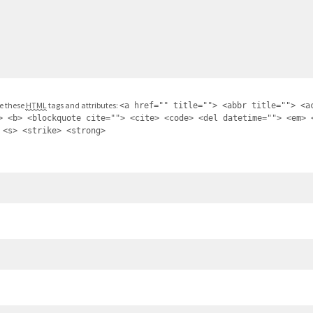
e these
HTML
tags and attributes:
<a href="" title=""> <abbr title=""> <a
> <b> <blockquote cite=""> <cite> <code> <del datetime=""> <em> 
 <s> <strike> <strong>