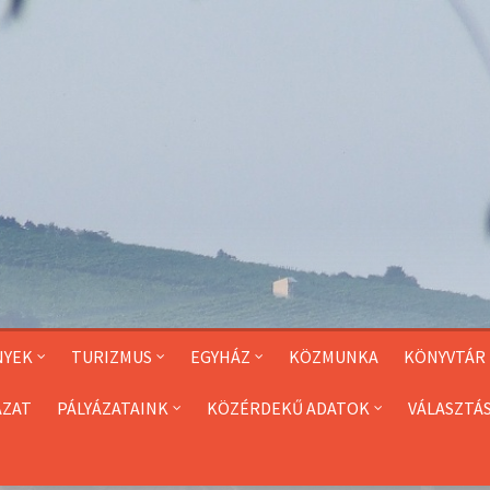
NYEK
TURIZMUS
EGYHÁZ
KÖZMUNKA
KÖNYVTÁR
ÁZAT
PÁLYÁZATAINK
KÖZÉRDEKŰ ADATOK
VÁLASZTÁ