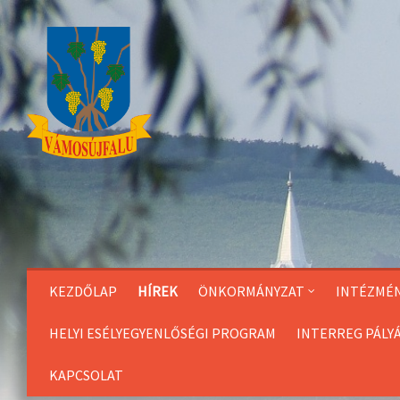
Skip
to
Content
KEZDŐLAP
HÍREK
ÖNKORMÁNYZAT
INTÉZMÉ
HELYI ESÉLYEGYENLŐSÉGI PROGRAM
INTERREG PÁLY
KAPCSOLAT