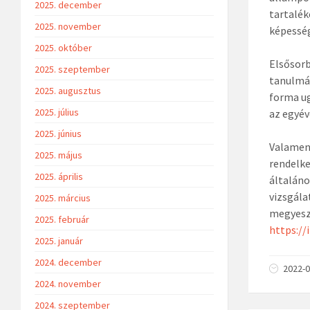
2025. december
tartalék
2025. november
képesség
2025. október
Elsősorb
2025. szeptember
tanulmán
2025. augusztus
forma ug
2025. július
az egyév
2025. június
Valamenn
2025. május
rendelke
2025. április
általáno
vizsgála
2025. március
megyeszé
2025. február
https://
2025. január
2024. december
2022-0
2024. november
2024. szeptember