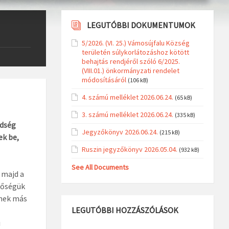
LEGUTÓBBI DOKUMENTUMOK
5/2026. (VI. 25.) Vámosújfalu Község
területén súlykorlátozáshoz kötött
behajtás rendjéről szóló 6/2025.
(VIII.01.) önkormányzati rendelet
módosításáról
(106 kB)
4. számú melléklet 2026.06.24.
(65 kB)
3. számú melléklet 2026.06.24.
(335 kB)
édség
Jegyzőkönyv 2026.06.24.
(215 kB)
ek be,
Ruszin jegyzőkönyv 2026.05.04.
(932 kB)
See All Documents
 majd a
tőségük
tnek más
LEGUTÓBBI HOZZÁSZÓLÁSOK
i