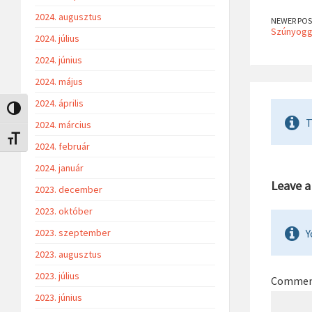
2024. augusztus
NEWER POS
Szúnyoggyé
2024. július
2024. június
2024. május
2024. április
Nagy kontraszt váltása
T
2024. március
Betűméret váltása
2024. február
2024. január
Leave 
2023. december
2023. október
2023. szeptember
Y
2023. augusztus
2023. július
Comme
2023. június