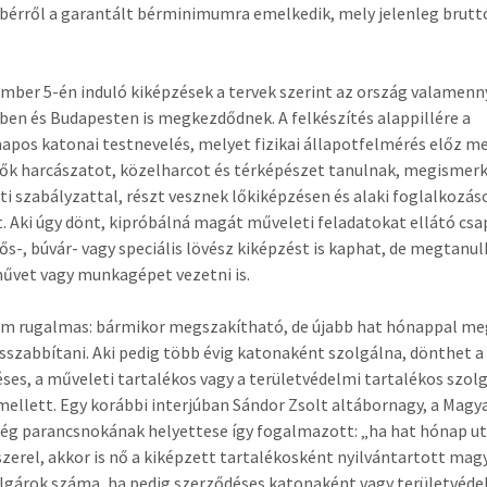
érről a garantált bérminimumra emelkedik, mely jelenleg brutt
mber 5-én induló kiképzések a tervek szerint az ország valamenn
en és Budapesten is megkezdődnek. A felkészítés alappillére a
pos katonai testnevelés, melyet fizikai állapotfelmérés előz me
ők harcászatot, közelharcot és térképészet tanulnak, megismer
ti szabályzattal, részt vesznek lőkiképzésen és alaki foglalkozá
. Aki úgy dönt, kipróbálná magát műveleti feladatokat ellátó csa
ős-, búvár- vagy speciális lövész kiképzést is kaphat, de megtanul
űvet vagy munkagépet vezetni is.
m rugalmas: bármikor megszakítható, de újabb hat hónappal meg
sszabbítani. Aki pedig több évig katonaként szolgálna, dönthet a
ses, a műveleti tartalékos vagy a területvédelmi tartalékos szolg
ellett. Egy korábbi interjúban Sándor Zsolt altábornagy, a Magy
g parancsnokának helyettese így fogalmazott: „ha hat hónap ut
eszerel, akkor is nő a kiképzett tartalékosként nyilvántartott mag
gárok száma, ha pedig szerződéses katonaként vagy területvéde