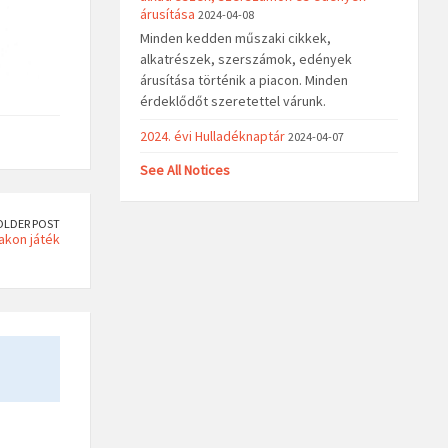
árusítása
2024-04-08
Minden kedden műszaki cikkek,
alkatrészek, szerszámok, edények
árusítása történik a piacon. Minden
érdeklődőt szeretettel várunk.
2024. évi Hulladéknaptár
2024-04-07
See All Notices
OLDER POST
jakon játék