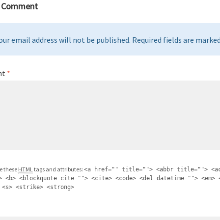
a Comment
our email address will not be published. Required fields are marked 
nt
*
e these
HTML
tags and attributes:
<a href="" title=""> <abbr title=""> <a
> <b> <blockquote cite=""> <cite> <code> <del datetime=""> <em> 
 <s> <strike> <strong>