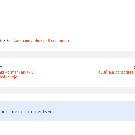
6-30 in
Community
,
Hírek
0 comments
T
ki Kormányablak új
Kultúra a borsodi tá
ási rendje
here are no comments yet.