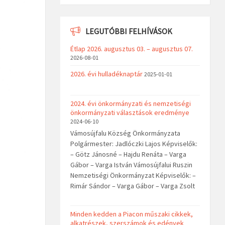
LEGUTÓBBI FELHÍVÁSOK
Étlap 2026. augusztus 03. – augusztus 07.
2026-08-01
2026. évi hulladéknaptár
2025-01-01
2024. évi önkormányzati és nemzetiségi
önkormányzati választások eredménye
2024-06-10
Vámosújfalu Község Önkormányzata
Polgármester: Jadlóczki Lajos Képviselők:
– Götz Jánosné – Hajdu Renáta – Varga
Gábor – Varga István Vámosújfalui Ruszin
Nemzetiségi Önkormányzat Képviselők: –
Rimár Sándor – Varga Gábor – Varga Zsolt
Minden kedden a Piacon műszaki cikkek,
alkatrészek, szerszámok és edények