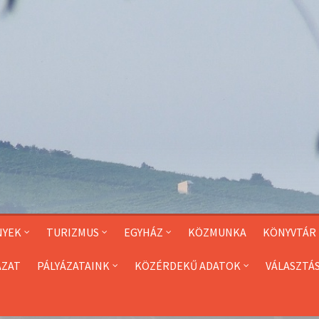
NYEK
TURIZMUS
EGYHÁZ
KÖZMUNKA
KÖNYVTÁR
ÁZAT
PÁLYÁZATAINK
KÖZÉRDEKŰ ADATOK
VÁLASZTÁ