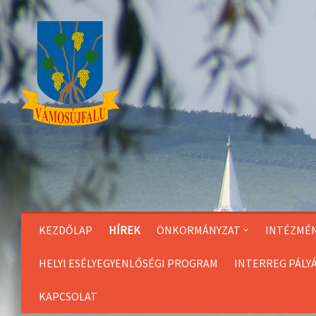
Skip
to
Content
KEZDŐLAP
HÍREK
ÖNKORMÁNYZAT
INTÉZMÉ
HELYI ESÉLYEGYENLŐSÉGI PROGRAM
INTERREG PÁLY
KAPCSOLAT