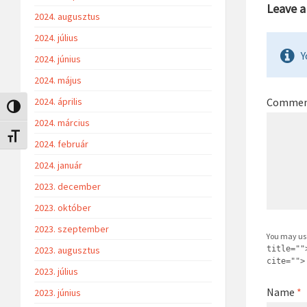
Leave 
2024. augusztus
2024. július
Y
2024. június
2024. május
Comme
2024. április
Nagy kontraszt váltása
2024. március
Betűméret váltása
2024. február
2024. január
2023. december
2023. október
2023. szeptember
You may us
title=""
2023. augusztus
cite="">
2023. július
Name
*
2023. június