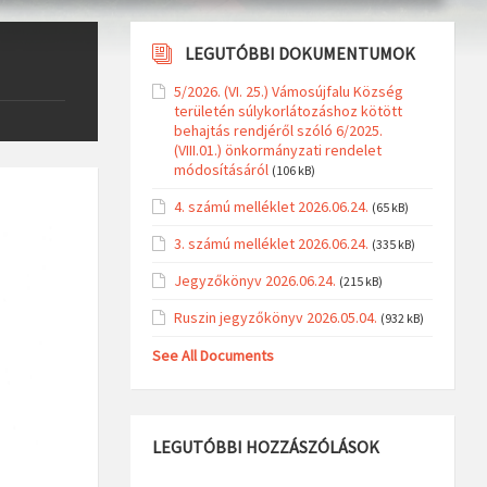
LEGUTÓBBI DOKUMENTUMOK
5/2026. (VI. 25.) Vámosújfalu Község
területén súlykorlátozáshoz kötött
behajtás rendjéről szóló 6/2025.
(VIII.01.) önkormányzati rendelet
módosításáról
(106 kB)
4. számú melléklet 2026.06.24.
(65 kB)
3. számú melléklet 2026.06.24.
(335 kB)
Jegyzőkönyv 2026.06.24.
(215 kB)
Ruszin jegyzőkönyv 2026.05.04.
(932 kB)
See All Documents
LEGUTÓBBI HOZZÁSZÓLÁSOK