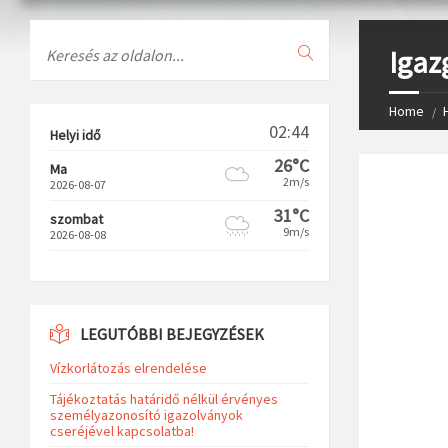
Search
Igaz
Home
02:44
Helyi idő
26°C
Ma
2m/s
2026-08-07
31°C
szombat
9m/s
2026-08-08
LEGUTÓBBI BEJEGYZÉSEK
Vízkorlátozás elrendelése
Tájékoztatás határidő nélkül érvényes
személyazonosító igazolványok
cseréjével kapcsolatba!