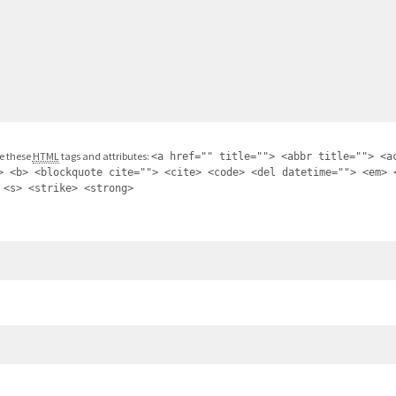
e these
HTML
tags and attributes:
<a href="" title=""> <abbr title=""> <a
> <b> <blockquote cite=""> <cite> <code> <del datetime=""> <em> 
 <s> <strike> <strong>