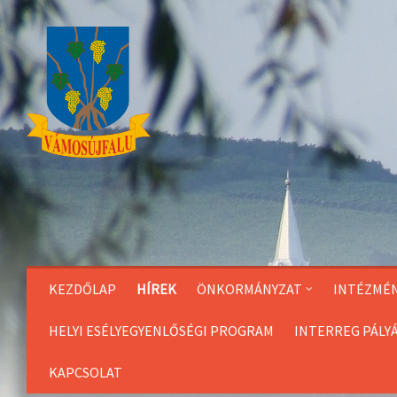
Skip
to
Content
KEZDŐLAP
HÍREK
ÖNKORMÁNYZAT
INTÉZMÉ
HELYI ESÉLYEGYENLŐSÉGI PROGRAM
INTERREG PÁLY
KAPCSOLAT