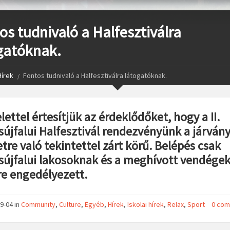
os tudnivaló a Halfesztiválra
gatóknak.
Hírek
Fontos tudnivaló a Halfesztiválra látogatóknak.
lettel értesítjük az érdeklődőket, hogy a II.
újfalui Halfesztivál rendezvényünk a járván
tre való tekintettel zárt körű. Belépés csak
újfalui lakosoknak és a meghívott vendége
re engedélyezett.
9-04 in
Community
,
Culture
,
Egyéb
,
Hírek
,
Iskolai hírek
,
Relax
,
Sport
0 co