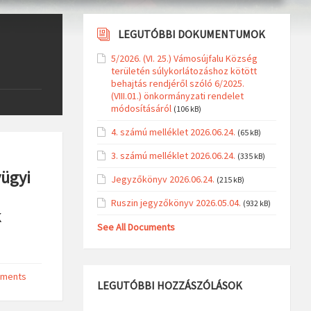
LEGUTÓBBI DOKUMENTUMOK
5/2026. (VI. 25.) Vámosújfalu Község
területén súlykorlátozáshoz kötött
behajtás rendjéről szóló 6/2025.
(VIII.01.) önkormányzati rendelet
módosításáról
(106 kB)
4. számú melléklet 2026.06.24.
(65 kB)
3. számú melléklet 2026.06.24.
(335 kB)
yügyi
Jegyzőkönyv 2026.06.24.
(215 kB)
Ruszin jegyzőkönyv 2026.05.04.
(932 kB)
k
See All Documents
mments
LEGUTÓBBI HOZZÁSZÓLÁSOK