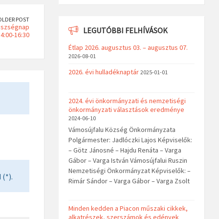
OLDER POST
gészségnap
LEGUTÓBBI FELHÍVÁSOK
14:00-16:30
Étlap 2026. augusztus 03. – augusztus 07.
2026-08-01
2026. évi hulladéknaptár
2025-01-01
2024. évi önkormányzati és nemzetiségi
önkormányzati választások eredménye
2024-06-10
Vámosújfalu Község Önkormányzata
Polgármester: Jadlóczki Lajos Képviselők:
– Götz Jánosné – Hajdu Renáta – Varga
Gábor – Varga István Vámosújfalui Ruszin
Nemzetiségi Önkormányzat Képviselők: –
(*).
Rimár Sándor – Varga Gábor – Varga Zsolt
Minden kedden a Piacon műszaki cikkek,
alkatrészek, szerszámok és edények