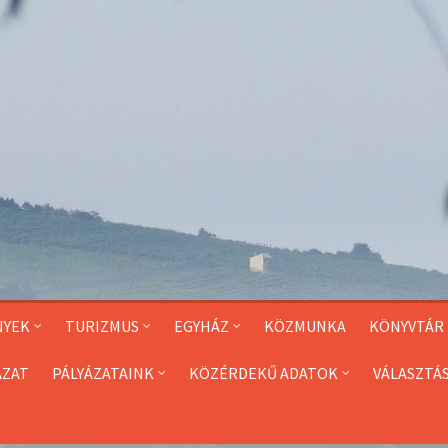
NYEK
TURIZMUS
EGYHÁZ
KÖZMUNKA
KÖNYVTÁR
ÁZAT
PÁLYÁZATAINK
KÖZÉRDEKŰ ADATOK
VÁLASZTÁ