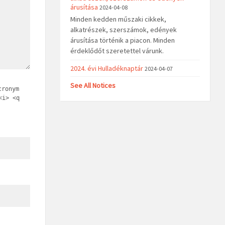
árusítása
2024-04-08
Minden kedden műszaki cikkek,
alkatrészek, szerszámok, edények
árusítása történik a piacon. Minden
érdeklődőt szeretettel várunk.
2024. évi Hulladéknaptár
2024-04-07
See All Notices
cronym
<i> <q