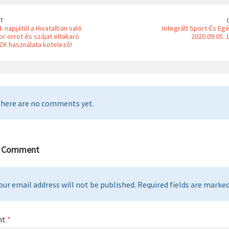
T
. napjától a Hivatalban való
Integrált Sport-És E
r orrot és szájat eltakaró
2020.09.05. 
K használata kötelező!
here are no comments yet.
a Comment
our email address will not be published. Required fields are marked 
nt
*