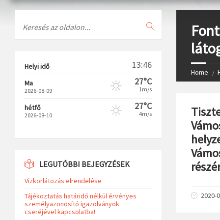
Search
Font
láto
13:46
Helyi idő
Home
27°C
Ma
1m/s
2026-08-09
27°C
hétfő
Tiszte
4m/s
2026-08-10
Vámos
helyze
Vámos
LEGUTÓBBI BEJEGYZÉSEK
részé
Vízkorlátozás elrendelése
2020-0
Tájékoztatás határidő nélkül érvényes
személyazonosító igazolványok
cseréjével kapcsolatba!