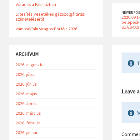
Véradás a Faluházban
NEWER POS
Értesítés vezetékes gázszolgáltatás
2020.09.14
szüneteléséről
belépésko
SZÁJMASZ
Vámosújfalu Virágos Portája 2026
ARCHÍVUM
T
2026. augusztus
2026. július
2026. június
Leave 
2026. május
2026. április
Y
2026. március
2026. február
2026. január
Comme