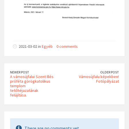
2021-03-02 in
Egyéb
0 comments
NEWER POST
OLDER POST
A vámosújfalui Szent Illés
Vámosújfalu képekben!
próféta görögkatolikus
Fotópályázat
templom
tetőhéjazatának
felújítása.
There are no comments yet.