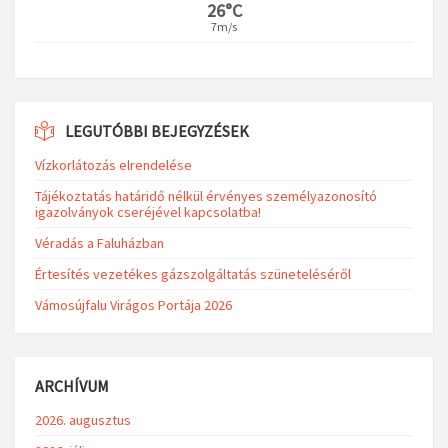
26°C
7m/s
LEGUTÓBBI BEJEGYZÉSEK
Vízkorlátozás elrendelése
Tájékoztatás határidő nélkül érvényes személyazonosító
igazolványok cseréjével kapcsolatba!
Véradás a Faluházban
Értesítés vezetékes gázszolgáltatás szüneteléséről
Vámosújfalu Virágos Portája 2026
ARCHÍVUM
2026. augusztus