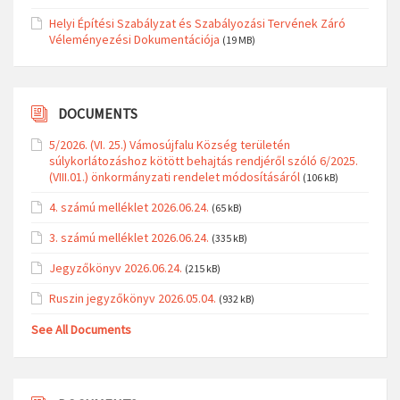
Helyi Építési Szabályzat és Szabályozási Tervének Záró
Véleményezési Dokumentációja
(19 MB)
DOCUMENTS
5/2026. (VI. 25.) Vámosújfalu Község területén
súlykorlátozáshoz kötött behajtás rendjéről szóló 6/2025.
(VIII.01.) önkormányzati rendelet módosításáról
(106 kB)
4. számú melléklet 2026.06.24.
(65 kB)
3. számú melléklet 2026.06.24.
(335 kB)
Jegyzőkönyv 2026.06.24.
(215 kB)
Ruszin jegyzőkönyv 2026.05.04.
(932 kB)
See All Documents