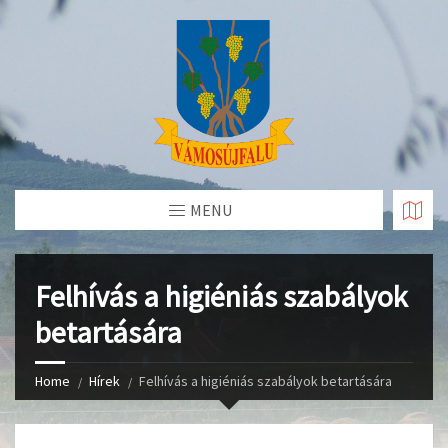
Skip
to
Content
MENU
Felhívás a higiéniás szabályok
betartására
Home
Hírek
Felhívás a higiéniás szabályok betartására