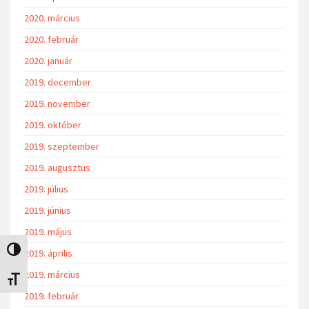
2020. március
2020. február
2020. január
2019. december
2019. november
2019. október
2019. szeptember
2019. augusztus
2019. július
2019. június
2019. május
Nagy kontraszt váltása
2019. április
2019. március
Betűméret váltása
2019. február