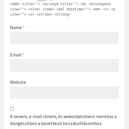
<abbr title=""> <acronym title=""> <b> <blockquote
cite=""> <cite> <code> <del datetime=""> <em> <i> <q
cite=""> <s> <strike> <strong>
Name
*
Email
*
Website
A nevem, e-mail címem, és weboldalcímem mentése a
böngészőben a következő hozzászólásomhoz.