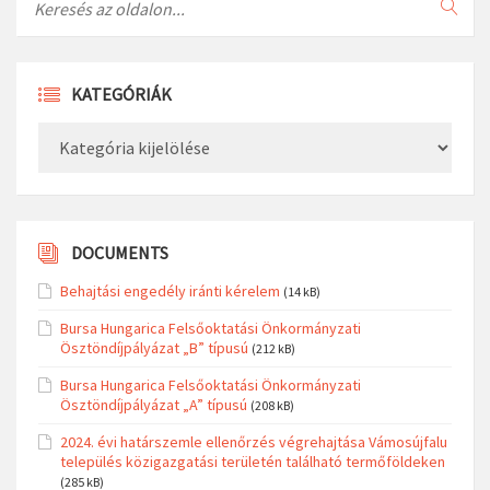
KATEGÓRIÁK
Kategóriák
DOCUMENTS
Behajtási engedély iránti kérelem
(14 kB)
Bursa Hungarica Felsőoktatási Önkormányzati
Ösztöndíjpályázat „B” típusú
(212 kB)
Bursa Hungarica Felsőoktatási Önkormányzati
Ösztöndíjpályázat „A” típusú
(208 kB)
2024. évi határszemle ellenőrzés végrehajtása Vámosújfalu
település közigazgatási területén található termőföldeken
(285 kB)