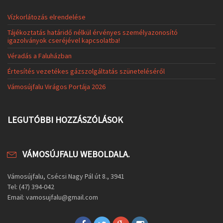
Vízkorlátozás elrendelése
Tájékoztatás határidő nélkül érvényes személyazonosító
igazolványok cseréjével kapcsolatba!
Véradás a Faluházban
Értesítés vezetékes gázszolgáltatás szüneteléséről
Vámosújfalu Virágos Portája 2026
LEGUTÓBBI HOZZÁSZÓLÁSOK
VÁMOSÚJFALU WEBOLDALA.
Vámosújfalu, Csécsi Nagy Pál út 8., 3941
Tel: (47) 394-042
Email: vamosujfalu@gmail.com