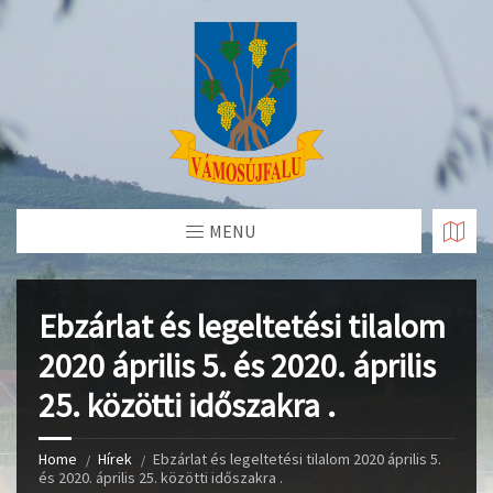
Skip
to
Content
MENU
Ebzárlat és legeltetési tilalom
2020 április 5. és 2020. április
25. közötti időszakra .
Home
Hírek
Ebzárlat és legeltetési tilalom 2020 április 5.
és 2020. április 25. közötti időszakra .