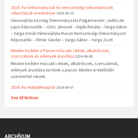
2024. évi önkormányzati és nemzetiségi önkormányzati
választások eredménye
2024-06-10
Vámosújfalu Község Önkormányzata Polgármester: Jadlóczki
Lajos Képviselők: – Götz Jánosné – Hajdu Renáta – Varga Gábor
– Varga István Vámosújfalui Ruszin Nemzetiségi Önkormányzat
Képviselők: – Rimár Sándor – Varga Gábor – Varga Zsolt
Minden kedden a Piacon műszaki cikkek, alkatrészek,
szerszámok és edények árusítása
2024-04-08
Minden kedden műszaki cikkek, alkatrészek, szerszámok,
edények árusítása történik a piacon. Minden érdeklődőt
szeretettel várunk.
2024. évi Hulladéknaptár
2024-04-07
See All Notices
ARCHÍVUM