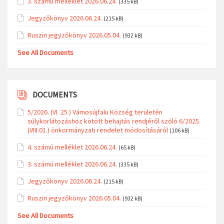
3. számú melléklet 2026.06.24.
(335 kB)
Jegyzőkönyv 2026.06.24.
(215 kB)
Ruszin jegyzőkönyv 2026.05.04.
(932 kB)
See All Documents
DOCUMENTS
5/2026. (VI. 25.) Vámosújfalu Község területén
súlykorlátozáshoz kötött behajtás rendjéről szóló 6/2025.
(VIII.01.) önkormányzati rendelet módosításáról
(106 kB)
4. számú melléklet 2026.06.24.
(65 kB)
3. számú melléklet 2026.06.24.
(335 kB)
Jegyzőkönyv 2026.06.24.
(215 kB)
Ruszin jegyzőkönyv 2026.05.04.
(932 kB)
See All Documents