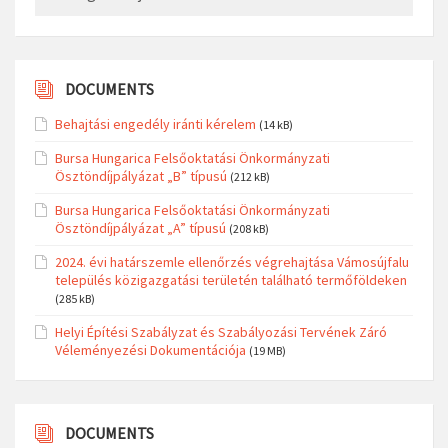
DOCUMENTS
Behajtási engedély iránti kérelem
(14 kB)
Bursa Hungarica Felsőoktatási Önkormányzati
Ösztöndíjpályázat „B” típusú
(212 kB)
Bursa Hungarica Felsőoktatási Önkormányzati
Ösztöndíjpályázat „A” típusú
(208 kB)
2024. évi határszemle ellenőrzés végrehajtása Vámosújfalu
település közigazgatási területén található termőföldeken
(285 kB)
Helyi Építési Szabályzat és Szabályozási Tervének Záró
Véleményezési Dokumentációja
(19 MB)
DOCUMENTS