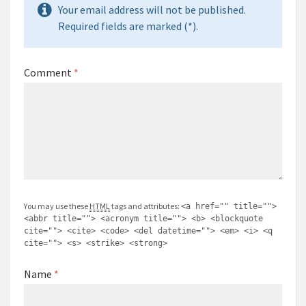
Your email address will not be published.
Required fields are marked (*).
Comment
*
You may use these
HTML
tags and attributes:
<a href="" title="">
<abbr title=""> <acronym title=""> <b> <blockquote
cite=""> <cite> <code> <del datetime=""> <em> <i> <q
cite=""> <s> <strike> <strong>
Name
*