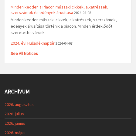
Minden kedden a Piacon műszaki cikkek, alkatrészek,
szerszámok és edények árusítása
2024-04-08
Minden kedden műszaki cikkek, alkatrészek, szerszámok,
edények árusítása történik a piacon. Minden érdeklődőt
szeretettel várunk.
2024. évi Hulladéknaptár
2024-04-07
See All Notices
ARCHÍVUM
2026. augusztus
2026. július
2026. június
2026. május