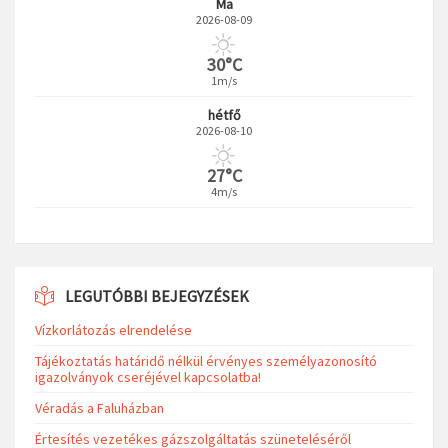
Ma
2026-08-09
30°C
1m/s
hétfő
2026-08-10
27°C
4m/s
LEGUTÓBBI BEJEGYZÉSEK
Vízkorlátozás elrendelése
Tájékoztatás határidő nélkül érvényes személyazonosító
igazolványok cseréjével kapcsolatba!
Véradás a Faluházban
Értesítés vezetékes gázszolgáltatás szüneteléséről