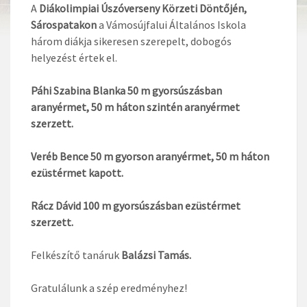
A
Diákolimpiai Úszóverseny Körzeti Döntőjén,
Sárospatakon
a Vámosújfalui Általános Iskola
három diákja sikeresen szerepelt, dobogós
helyezést értek el.
Páhi Szabina Blanka 50 m gyorsúszásban
aranyérmet, 50 m háton szintén aranyérmet
szerzett.
Veréb Bence 50 m gyorson aranyérmet, 50 m háton
ezüstérmet kapott.
Rácz Dávid 100 m gyorsúszásban ezüstérmet
szerzett.
Felkészítő tanáruk
Balázsi Tamás.
Gratulálunk a szép eredményhez!