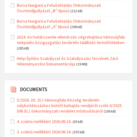
Bursa Hungarica Felsőoktatási Önkormányzati
Ösztöndíjpályázat „B” típusú
(212 kB)
Bursa Hungarica Felsőoktatási Önkormányzati
Ösztöndíjpályázat „A” típusú
(208 kB)
2024. évi határszemle ellenőrzés végrehajtása Vámosújfalu
település közigazgatási területén található termőföldeken
(285 kB)
Helyi Építési Szabályzat és Szabályozási Tervének Záró
Véleményezési Dokumentációja
(19 MB)
DOCUMENTS
5/2026. (VI. 25.) Vámosújfalu Község területén
súlykorlátozáshoz kötött behajtás rendjéről szóló 6/2025.
(VIII.01.) önkormányzati rendelet módosításáról
(106 kB)
4. számú melléklet 2026.06.24.
(65 kB)
3. számú melléklet 2026.06.24.
(335 kB)