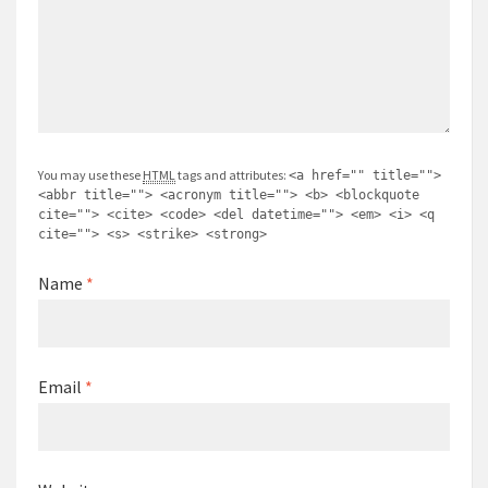
You may use these
HTML
tags and attributes:
<a href="" title="">
<abbr title=""> <acronym title=""> <b> <blockquote
cite=""> <cite> <code> <del datetime=""> <em> <i> <q
cite=""> <s> <strike> <strong>
Name
*
Email
*