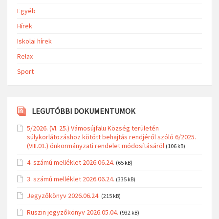
Egyéb
Hírek
Iskolai hírek
Relax
Sport
LEGUTÓBBI DOKUMENTUMOK
5/2026. (VI. 25.) Vámosújfalu Község területén
súlykorlátozáshoz kötött behajtás rendjéről szóló 6/2025.
(VIII.01.) önkormányzati rendelet módosításáról
(106 kB)
4. számú melléklet 2026.06.24.
(65 kB)
3. számú melléklet 2026.06.24.
(335 kB)
Jegyzőkönyv 2026.06.24.
(215 kB)
Ruszin jegyzőkönyv 2026.05.04.
(932 kB)