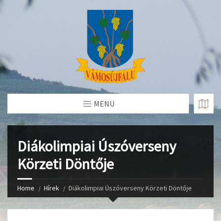
Skip
to
Content
MENU
Diákolimpiai Úszóverseny
Körzeti Döntője
Home
Hírek
Diákolimpiai Úszóverseny Körzeti Döntője