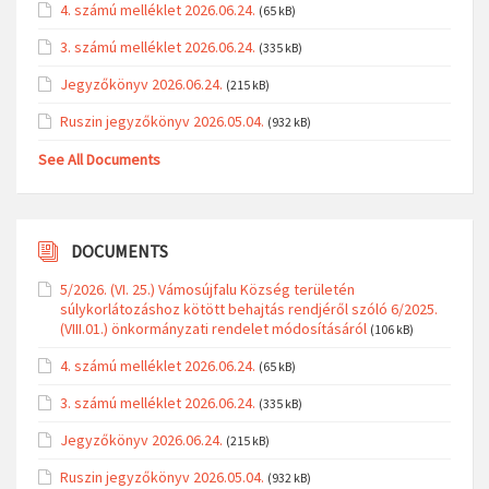
4. számú melléklet 2026.06.24.
(65 kB)
3. számú melléklet 2026.06.24.
(335 kB)
Jegyzőkönyv 2026.06.24.
(215 kB)
Ruszin jegyzőkönyv 2026.05.04.
(932 kB)
See All Documents
DOCUMENTS
5/2026. (VI. 25.) Vámosújfalu Község területén
súlykorlátozáshoz kötött behajtás rendjéről szóló 6/2025.
(VIII.01.) önkormányzati rendelet módosításáról
(106 kB)
4. számú melléklet 2026.06.24.
(65 kB)
3. számú melléklet 2026.06.24.
(335 kB)
Jegyzőkönyv 2026.06.24.
(215 kB)
Ruszin jegyzőkönyv 2026.05.04.
(932 kB)