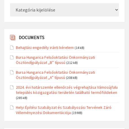
Kategóriák
DOCUMENTS
Behajtási engedély iránti kérelem
(14 kB)
Bursa Hungarica Felsőoktatási Önkormányzati
Ösztöndíjpályázat „B” típusú
(212 kB)
Bursa Hungarica Felsőoktatási Önkormányzati
Ösztöndíjpályázat „A” típusú
(208 kB)
2024. évi határszemle ellenőrzés végrehajtása Vámosújfalu
település közigazgatási területén található termőföldeken
(285 kB)
Helyi Építési Szabályzat és Szabályozási Tervének Záró
Véleményezési Dokumentációja
(19 MB)