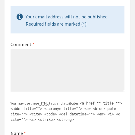
Your email address will not be published.
Required fields are marked (*).
Comment
*
You may use these
HTML
tags and attributes:
<a href="" title="">
<abbr title=""> <acronym title=""> <b> <blockquote
cite=""> <cite> <code> <del datetime=""> <em> <i> <q
cite=""> <s> <strike> <strong>
Name
*