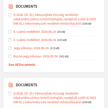
DOCUMENTS
5/2026. (VI. 25.) Vámosújfalu Község területén
súlykorlátozáshoz kötött behajtás rendjéről szóló 6/2025.
(VIII.01.) önkormányzati rendelet módosításáról
(106 kB)
4. számú melléklet 2026.06.24.
(65 kB)
3. számú melléklet 2026.06.24.
(335 kB)
Jegyzőkönyv 2026.06.24.
(215 kB)
Ruszin jegyzőkönyv 2026.05.04.
(932 kB)
See All Documents
DOCUMENTS
5/2026. (VI. 25.) Vámosújfalu Község területén
súlykorlátozáshoz kötött behajtás rendjéről szóló 6/2025.
(VIII.01.) önkormányzati rendelet módosításáról
(106 kB)