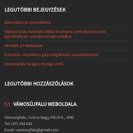
LEGUTÓBBI BEJEGYZÉSEK
Vízkorlátozás elrendelése
Tájékoztatás határidő nélkül érvényes személyazonosító
igazolványok cseréjével kapcsolatba!
Véradás a Faluházban
Értesítés vezetékes gázszolgáltatás szüneteléséről
Vámosújfalu Virágos Portája 2026
LEGUTÓBBI HOZZÁSZÓLÁSOK
VÁMOSÚJFALU WEBOLDALA.
Vámosújfalu, Csécsi Nagy Pál út 8., 3941
Tel: (47) 394-042
Email: vamosujfalu@gmail.com