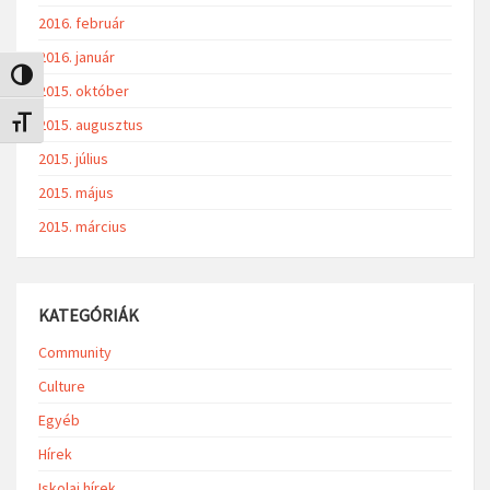
2016. február
2016. január
Nagy kontraszt váltása
2015. október
2015. augusztus
Betűméret váltása
2015. július
2015. május
2015. március
KATEGÓRIÁK
Community
Culture
Egyéb
Hírek
Iskolai hírek