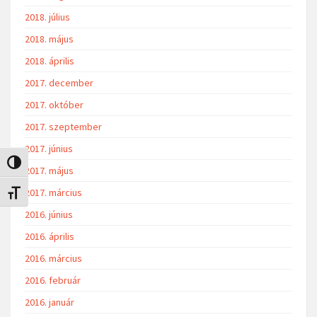
2018. július
2018. május
2018. április
2017. december
2017. október
2017. szeptember
2017. június
Nagy kontraszt váltása
2017. május
2017. március
Betűméret váltása
2016. június
2016. április
2016. március
2016. február
2016. január