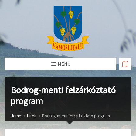
Skip
to
Content
MENU
Bodrog-menti felzárkóztató
program
Home
Hírek
Bodrog-menti felzárkóztató program