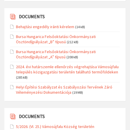
DOCUMENTS
Behajtási engedély iránti kérelem
(14 kB)
Bursa Hungarica Felsőoktatási Önkormányzati
Ösztöndíjpályázat „B” típusú
(212 kB)
Bursa Hungarica Felsőoktatási Önkormányzati
Ösztöndíjpályázat „A” típusú
(208 kB)
2024. évi határszemle ellenőrzés végrehajtása Vámosújfalu
település közigazgatási területén található termőföldeken
(285 kB)
Helyi Építési Szabályzat és Szabályozási Tervének Záró
Véleményezési Dokumentációja
(19 MB)
DOCUMENTS
5/2026. (VI. 25.) Vámosújfalu Község területén