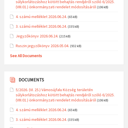
súlykorlátozáshoz kötött behajtás rendjéről szóló 6/2025.
(VIII.01.) önkormányzati rendelet módosításáról
(106 kB)
4. számú melléklet 2026.06.24.
(65 kB)
3. számú melléklet 2026.06.24.
(335 kB)
Jegyzőkönyv 2026.06.24.
(215 kB)
Ruszin jegyzőkönyv 2026.05.04.
(932 kB)
See All Documents
DOCUMENTS
5/2026. (VI. 25.) Vámosújfalu Község területén
súlykorlátozáshoz kötött behajtás rendjéről szóló 6/2025.
(VIII.01.) önkormányzati rendelet módosításáról
(106 kB)
4. számú melléklet 2026.06.24.
(65 kB)
3. számú melléklet 2026.06.24.
(335 kB)