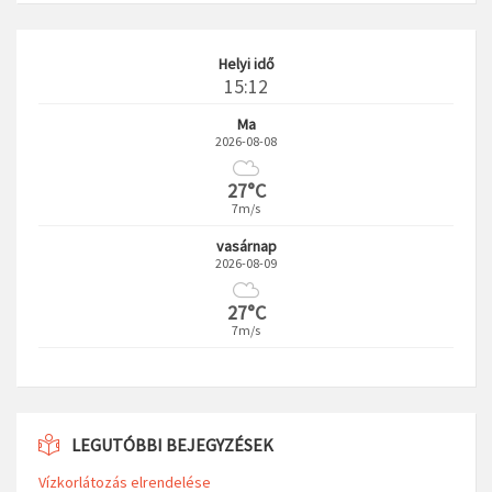
Helyi idő
15:12
Ma
2026-08-08
27°C
7m/s
vasárnap
2026-08-09
27°C
7m/s
LEGUTÓBBI BEJEGYZÉSEK
Vízkorlátozás elrendelése