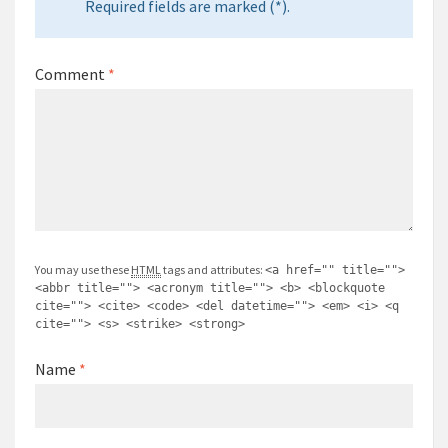
Required fields are marked (*).
Comment
*
You may use these
HTML
tags and attributes:
<a href="" title="">
<abbr title=""> <acronym title=""> <b> <blockquote
cite=""> <cite> <code> <del datetime=""> <em> <i> <q
cite=""> <s> <strike> <strong>
Name
*