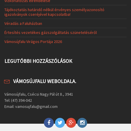
Vízkorlátozás elrendelése
Tájékoztatás határidő nélkül érvényes személyazonosító
igazolványok cseréjével kapcsolatba!
Véradás a Faluházban
Értesítés vezetékes gázszolgáltatás szüneteléséről
Vámosújfalu Virágos Portája 2026
LEGUTÓBBI HOZZÁSZÓLÁSOK
VÁMOSÚJFALU WEBOLDALA.
Vámosújfalu, Csécsi Nagy Pál út 8., 3941
Tel: (47) 394-042
Email: vamosujfalu@gmail.com