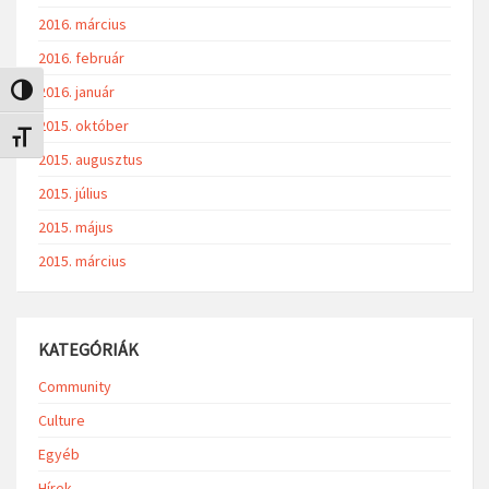
2016. március
2016. február
2016. január
Nagy kontraszt váltása
2015. október
Betűméret váltása
2015. augusztus
2015. július
2015. május
2015. március
KATEGÓRIÁK
Community
Culture
Egyéb
Hírek