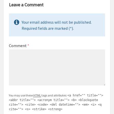
Leave a Comment
Your email address will not be published.
Required fields are marked (*).
Comment
*
You may use these
HTML
tags and attributes:
<a href="" title="">
<abbr title=""> <acronym title=""> <b> <blockquote
cite=""> <cite> <code> <del datetime=""> <em> <i> <q
cite=""> <s> <strike> <strong>