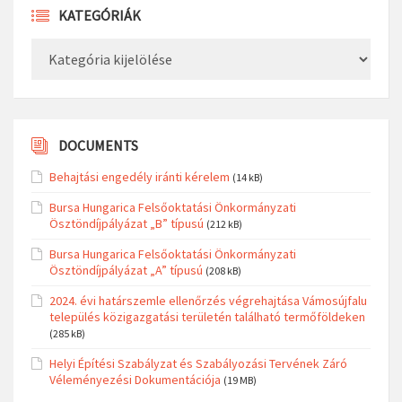
KATEGÓRIÁK
Kategóriák
DOCUMENTS
Behajtási engedély iránti kérelem
(14 kB)
Bursa Hungarica Felsőoktatási Önkormányzati
Ösztöndíjpályázat „B” típusú
(212 kB)
Bursa Hungarica Felsőoktatási Önkormányzati
Ösztöndíjpályázat „A” típusú
(208 kB)
2024. évi határszemle ellenőrzés végrehajtása Vámosújfalu
település közigazgatási területén található termőföldeken
(285 kB)
Helyi Építési Szabályzat és Szabályozási Tervének Záró
Véleményezési Dokumentációja
(19 MB)