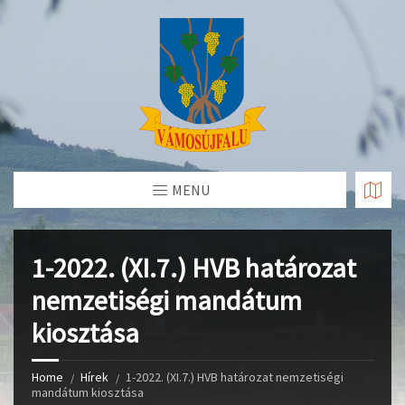
Skip
to
Content
MENU
1-2022. (XI.7.) HVB határozat
nemzetiségi mandátum
kiosztása
Home
Hírek
1-2022. (XI.7.) HVB határozat nemzetiségi
mandátum kiosztása