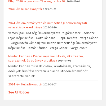
Étlap 2026. augusztus 03. – augusztus 07.
2026-08-01
2026. évi hulladéknaptár
2025-01-01
2024. évi önkormányzati és nemzetiségi önkormányzati
választások eredménye
2024-06-10
Vámosújfalu Község Önkormányzata Polgármester: Jadlóczki
Lajos Képviselők: – Götz Jánosné – Hajdu Renáta – Varga Gábor
– Varga István Vámosújfalui Ruszin Nemzetiségi Önkormányzat
Képviselők: – Rimár Sándor – Varga Gábor – Varga Zsolt
Minden kedden a Piacon műszaki cikkek, alkatrészek,
szerszámok és edények árusítása
2024-04-08
Minden kedden műszaki cikkek, alkatrészek, szerszámok,
edények árusítása történik a piacon. Minden érdeklődőt
szeretettel várunk.
2024. évi Hulladéknaptár
2024-04-07
See All Notices