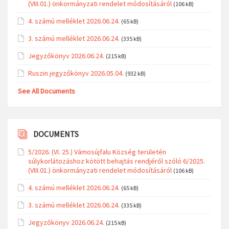
(VIII.01.) önkormányzati rendelet módosításáról
(106 kB)
4. számú melléklet 2026.06.24.
(65 kB)
3. számú melléklet 2026.06.24.
(335 kB)
Jegyzőkönyv 2026.06.24.
(215 kB)
Ruszin jegyzőkönyv 2026.05.04.
(932 kB)
See All Documents
DOCUMENTS
5/2026. (VI. 25.) Vámosújfalu Község területén
súlykorlátozáshoz kötött behajtás rendjéről szóló 6/2025.
(VIII.01.) önkormányzati rendelet módosításáról
(106 kB)
4. számú melléklet 2026.06.24.
(65 kB)
3. számú melléklet 2026.06.24.
(335 kB)
Jegyzőkönyv 2026.06.24.
(215 kB)