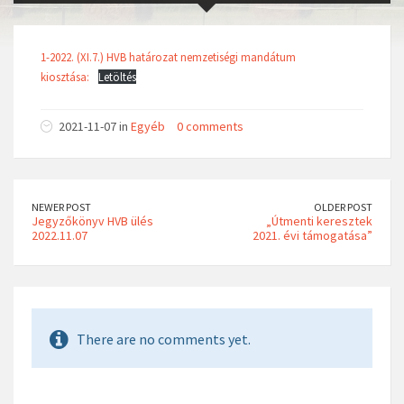
1-2022. (XI.7.) HVB határozat nemzetiségi mandátum
kiosztása:
Letöltés
2021-11-07 in
Egyéb
0 comments
NEWER POST
OLDER POST
Jegyzőkönyv HVB ülés
„Útmenti keresztek
2022.11.07
2021. évi támogatása”
There are no comments yet.