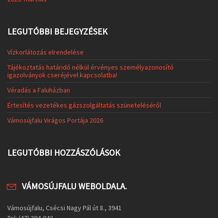
LEGUTÓBBI BEJEGYZÉSEK
Vízkorlátozás elrendelése
Tájékoztatás határidő nélkül érvényes személyazonosító
igazolványok cseréjével kapcsolatba!
Véradás a Faluházban
Értesítés vezetékes gázszolgáltatás szüneteléséről
Vámosújfalu Virágos Portája 2026
LEGUTÓBBI HOZZÁSZÓLÁSOK
VÁMOSÚJFALU WEBOLDALA.
Vámosújfalu, Csécsi Nagy Pál út 8., 3941
Tel: (47) 394-042