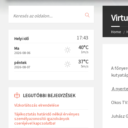
Search
Virt
Home
17:43
Helyi idő
40°C
Ma
1m/s
2026-08-06
37°C
péntek
5m/s
2026-08-07
A főnyer
kutyatáp
A nyerte
LEGUTÓBBI BEJEGYZÉSEK
Okos TV:
Vízkorlátozás elrendelése
Tájékoztatás határidő nélkül érvényes
Juhász G
személyazonosító igazolványok
cseréjével kapcsolatba!