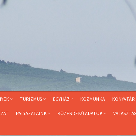
NYEK
TURIZMUS
EGYHÁZ
KÖZMUNKA
KÖNYVTÁR
ÁZAT
PÁLYÁZATAINK
KÖZÉRDEKŰ ADATOK
VÁLASZTÁ