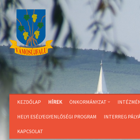
Skip
to
Content
KEZDŐLAP
HÍREK
ÖNKORMÁNYZAT
INTÉZMÉ
HELYI ESÉLYEGYENLŐSÉGI PROGRAM
INTERREG PÁLY
KAPCSOLAT