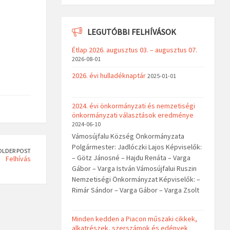
LEGUTÓBBI FELHÍVÁSOK
Étlap 2026. augusztus 03. – augusztus 07.
2026-08-01
2026. évi hulladéknaptár
2025-01-01
2024. évi önkormányzati és nemzetiségi
önkormányzati választások eredménye
2024-06-10
Vámosújfalu Község Önkormányzata
Polgármester: Jadlóczki Lajos Képviselők:
OLDER POST
– Götz Jánosné – Hajdu Renáta – Varga
Felhívás
Gábor – Varga István Vámosújfalui Ruszin
Nemzetiségi Önkormányzat Képviselők: –
Rimár Sándor – Varga Gábor – Varga Zsolt
Minden kedden a Piacon műszaki cikkek,
alkatrészek, szerszámok és edények