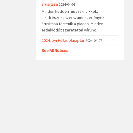
árusítása
2024-04-08
Minden kedden műszaki cikkek,
alkatrészek, szerszámok, edények
árusítása történik a piacon. Minden
érdeklődőt szeretettel várunk.
2024. évi Hulladéknaptár
2024-04-07
See All Notices