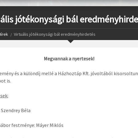
uális jótékonysági bál eredményhird
Hírek
Virtuális jótékonysági bál eredményhirdetés
Megvannak a nyertesek!
emény és a különdíj mellé a Házhoztáp Kft. jóvoltából kisorsoltu
ot is.
sek:
 Szendrey Béla
ábor festménye: Máyer Miklós