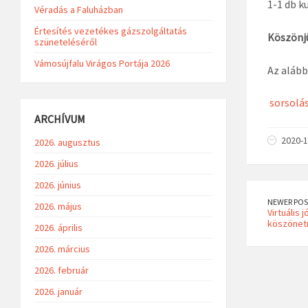
1-1 db k
Véradás a Faluházban
Értesítés vezetékes gázszolgáltatás
Köszönjü
szüneteléséről
Vámosújfalu Virágos Portája 2026
Az alább
sorsolá
ARCHÍVUM
2020-1
2026. augusztus
2026. július
2026. június
NEWER POS
2026. május
Virtuális 
köszönetn
2026. április
2026. március
2026. február
2026. január