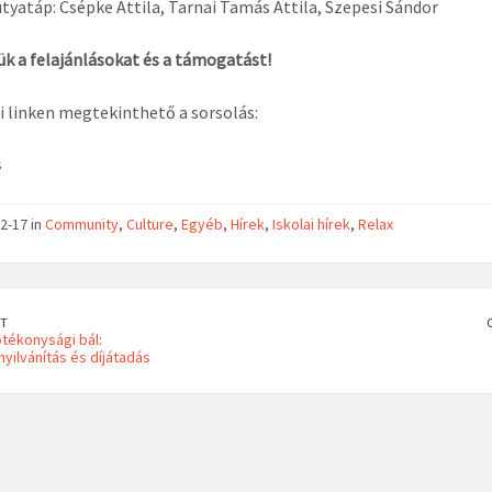
utyatáp: Csépke Attila, Tarnai Tamás Attila, Szepesi Sándor
k a felajánlásokat és a támogatást!
i linken megtekinthető a sorsolás:
s
2-17 in
Community
,
Culture
,
Egyéb
,
Hírek
,
Iskolai hírek
,
Relax
T
jótékonysági bál:
yilvánítás és díjátadás