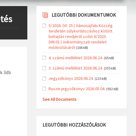
LEGUTÓBBI DOKUMENTUMOK
etés
5/2026. (VI. 25.) Vámosújfalu Község
területén súlykorlátozáshoz kötött
behajtás rendjéről szóló 6/2025.
(VIII.01.) önkormányzati rendelet
módosításáról
(106 kB)
4. számú melléklet 2026.06.24.
(65 kB)
3. számú melléklet 2026.06.24.
(335 kB)
nk 3db
Jegyzőkönyv 2026.06.24.
(215 kB)
Ruszin jegyzőkönyv 2026.05.04.
(932 kB)
See All Documents
LEGUTÓBBI HOZZÁSZÓLÁSOK