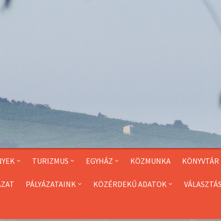
NYEK
TURIZMUS
EGYHÁZ
KÖZMUNKA
KÖNYVTÁR
ÁZAT
PÁLYÁZATAINK
KÖZÉRDEKŰ ADATOK
VÁLASZTÁ