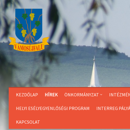
Skip
to
Content
KEZDŐLAP
HÍREK
ÖNKORMÁNYZAT
INTÉZMÉ
HELYI ESÉLYEGYENLŐSÉGI PROGRAM
INTERREG PÁLY
KAPCSOLAT