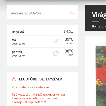
Search
Virá
Home
14:51
Helyi idő
39°C
Ma
2m/s
2026-08-06
38°C
péntek
3m/s
2026-08-07
LEGUTÓBBI BEJEGYZÉSEK
Vízkorlátozás elrendelése
Tájékoztatás határidő nélkül érvényes
személyazonosító igazolványok
cseréjével kapcsolatba!