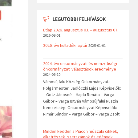
LEGUTÓBBI FELHÍVÁSOK
Étlap 2026. augusztus 03. – augusztus 07.
2026-08-01
2026. évi hulladéknaptár
2025-01-01
2024. évi önkormányzati és nemzetiségi
önkormányzati választások eredménye
2024-06-10
Vámosújfalu Község Önkormányzata
Polgármester: Jadlóczki Lajos Képviselők:
– Götz Jánosné – Hajdu Renáta – Varga
Gábor – Varga István Vámosújfalui Ruszin
Nemzetiségi Önkormányzat Képviselők: –
Rimár Sándor – Varga Gábor – Varga Zsolt
Minden kedden a Piacon műszaki cikkek,
alkatrészek, szerszámok és edények