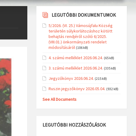
LEGUTÓBBI DOKUMENTUMOK
5/2026. (VI. 25.) Vámosújfalu Község
területén súlykorlátozáshoz kötött
behajtás rendjéről szóló 6/2025.
(VIII.01.) önkormányzati rendelet
módosításáról
(106 kB)
4. számú melléklet 2026.06.24.
(65 kB)
3. számú melléklet 2026.06.24.
(335 kB)
Jegyzőkönyv 2026.06.24.
(215 kB)
Ruszin jegyzőkönyv 2026.05.04.
(932 kB)
See All Documents
LEGUTÓBBI HOZZÁSZÓLÁSOK