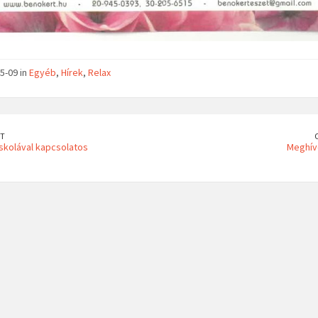
5-09 in
Egyéb
,
Hírek
,
Relax
T
skolával kapcsolatos
Meghív