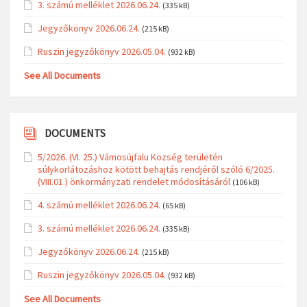
3. számú melléklet 2026.06.24.
(335 kB)
Jegyzőkönyv 2026.06.24.
(215 kB)
Ruszin jegyzőkönyv 2026.05.04.
(932 kB)
See All Documents
DOCUMENTS
5/2026. (VI. 25.) Vámosújfalu Község területén
súlykorlátozáshoz kötött behajtás rendjéről szóló 6/2025.
(VIII.01.) önkormányzati rendelet módosításáról
(106 kB)
4. számú melléklet 2026.06.24.
(65 kB)
3. számú melléklet 2026.06.24.
(335 kB)
Jegyzőkönyv 2026.06.24.
(215 kB)
Ruszin jegyzőkönyv 2026.05.04.
(932 kB)
See All Documents