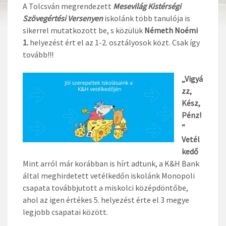
A Tolcsván megrendezett
Mesevilág Kistérségi
Szövegértési Versenyen
iskolánk több tanulója is
sikerrel mutatkozott be, s közülük
Németh Noémi
1.
helyezést ért el az 1-2. osztályosok közt. Csak így
tovább!!!
„Vigyá
zz,
Kész,
Pénz!
”
Vetél
kedő
Mint arról már korábban is hírt adtunk, a K&H Bank
által meghirdetett vetélkedőn iskolánk Monopoli
csapata továbbjutott a miskolci középdöntőbe,
ahol az igen értékes 5. helyezést érte el 3 megye
legjobb csapatai között.