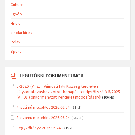
Culture
Egyéb
Hírek
Iskolai hírek
Relax
Sport
LEGUTÓBBI DOKUMENTUMOK
5/2026. (VI. 25.) Vámosújfalu Község területén
súlykorlátozáshoz kötött behajtás rendjéről szóló 6/2025.
(VIII.01.) önkormányzati rendelet módosításáról
(106 kB)
4. számú melléklet 2026.06.24.
(65 kB)
3. számú melléklet 2026.06.24.
(335 kB)
Jegyzőkönyv 2026.06.24.
(215 kB)