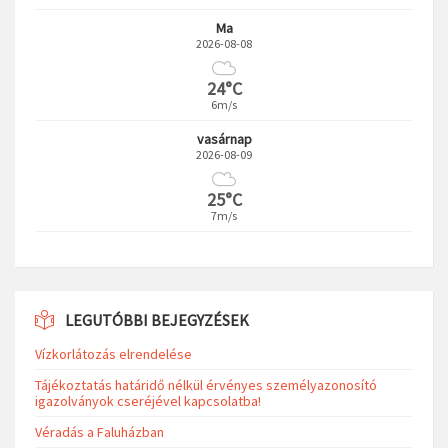
Ma
2026-08-08
24°C
6m/s
vasárnap
2026-08-09
25°C
7m/s
LEGUTÓBBI BEJEGYZÉSEK
Vízkorlátozás elrendelése
Tájékoztatás határidő nélkül érvényes személyazonosító
igazolványok cseréjével kapcsolatba!
Véradás a Faluházban