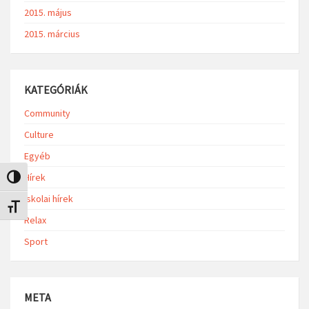
2015. május
2015. március
KATEGÓRIÁK
Community
Culture
Egyéb
Hírek
Nagy kontraszt váltása
Iskolai hírek
Betűméret váltása
Relax
Sport
META