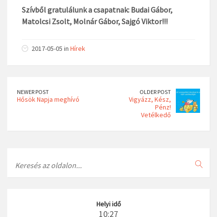
Szívből gratulálunk a csapatnak: Budai Gábor,
Matolcsi Zsolt, Molnár Gábor, Sajgó Viktor!!!
2017-05-05 in
Hírek
NEWER POST
OLDER POST
Hősök Napja meghívó
Vigyázz, Kész,
Pénz!
Vetélkedő
Search
Helyi idő
10:27