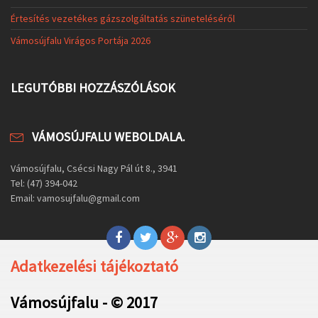
Értesítés vezetékes gázszolgáltatás szüneteléséről
Vámosújfalu Virágos Portája 2026
LEGUTÓBBI HOZZÁSZÓLÁSOK
VÁMOSÚJFALU WEBOLDALA.
Vámosújfalu, Csécsi Nagy Pál út 8., 3941
Tel: (47) 394-042
Email: vamosujfalu@gmail.com
Adatkezelési tájékoztató
Vámosújfalu - © 2017