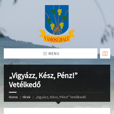
Skip
to
Content
MENU
„Vigyázz, Kész, Pénz!”
Vetélkedő
Home
Hírek
„Vigyázz, Kész, Pénz!” Vetélkedő