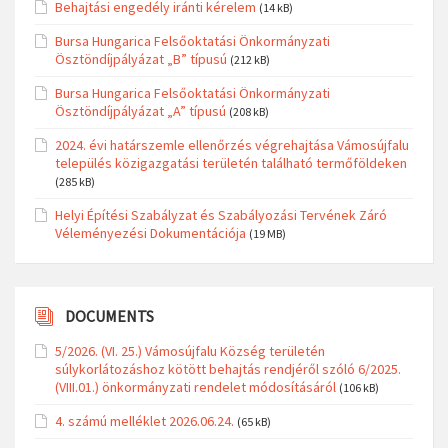
Behajtási engedély iránti kérelem
(14 kB)
Bursa Hungarica Felsőoktatási Önkormányzati
Ösztöndíjpályázat „B” típusú
(212 kB)
Bursa Hungarica Felsőoktatási Önkormányzati
Ösztöndíjpályázat „A” típusú
(208 kB)
2024. évi határszemle ellenőrzés végrehajtása Vámosújfalu
település közigazgatási területén található termőföldeken
(285 kB)
Helyi Építési Szabályzat és Szabályozási Tervének Záró
Véleményezési Dokumentációja
(19 MB)
DOCUMENTS
5/2026. (VI. 25.) Vámosújfalu Község területén
súlykorlátozáshoz kötött behajtás rendjéről szóló 6/2025.
(VIII.01.) önkormányzati rendelet módosításáról
(106 kB)
4. számú melléklet 2026.06.24.
(65 kB)