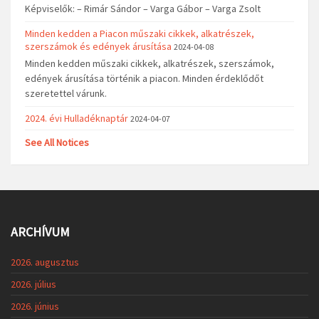
Képviselők: – Rimár Sándor – Varga Gábor – Varga Zsolt
Minden kedden a Piacon műszaki cikkek, alkatrészek,
szerszámok és edények árusítása
2024-04-08
Minden kedden műszaki cikkek, alkatrészek, szerszámok,
edények árusítása történik a piacon. Minden érdeklődőt
szeretettel várunk.
2024. évi Hulladéknaptár
2024-04-07
See All Notices
ARCHÍVUM
2026. augusztus
2026. július
2026. június